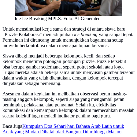
Ide Ice Breaking MPLS. Foto: AI Generated
Untuk menstimulasi kerja sama dan strategi di antara siswa baru,
"Puzzle Kolaborasi" menjadi pilihan
ice breaking
yang sangat tepat.
Permainan ini dirancang untuk menunjukkan bagaimana setiap
individu berkontribusi dalam mencapai tujuan bersama.
Siswa dibagi menjadi beberapa kelompok kecil, dan setiap
kelompok menerima potongan-potongan puzzle. Puzzle tersebut
bisa berupa gambar sederhana, seperti potret sekolah atau logo.
Tugas mereka adalah bekerja sama untuk menyusun gambar tersebut
dalam waktu yang telah ditentukan, dengan kelompok tercepat
dinyatakan sebagai pemenang.
Asesmen dalam kegiatan ini melibatkan observasi peran masing-
masing anggota kelompok, seperti siapa yang mengambil peran
pemimpin, pelaksana, atau pengamat. Selain itu, efektivitas
komunikasi dan kemampuan kelompok dalam memecahkan masalah
secara kolektif juga menjadi indikator penting bagi guru.
Baca Juga
Kumpulan Doa Sehari-hari Bahasa Arab Latin untuk
Anak yang Mudah Dihafal, dari Bangun Tidur hingga Malam