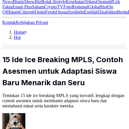
News
Bisnis
ShowBiz
Bola
Lifestyle
Kesehatan
Tekno
Otomotif
Cek
Fakta
Enam Plus
Saham
Crypto
TV
Foto
Regional
Global
Hot
On
Off
Islami
Citizen6
Opini
Feeds
Otosia
Spotlight
English
Disabilitas
Berita
Kontak
Kebijakan Privasi
Home
Hot
15 Ide Ice Breaking MPLS, Contoh
Asesmen untuk Adaptasi Siswa
Baru Menarik dan Seru
Temukan 15 ide ice breaking MPLS yang inovatif, lengkap dengan
contoh asesmen untuk membantu adaptasi siswa baru dan
memahami minat serta karakter mereka.