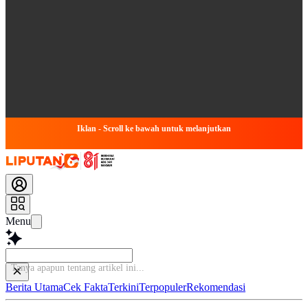
Iklan - Scroll ke bawah untuk melanjutkan
Menu
B
Berita Utama
Cek Fakta
Terkini
Terpopuler
Rekomendasi