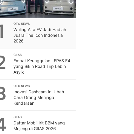
1
OTO NEWS
Wuling Aira EV Jadi Hadiah
Juara The Icon Indonesia
2026
2
GIIAS
Empat Keunggulan LEPAS E4
yang Bikin Road Trip Lebih
Asyik
3
OTO NEWS
Inovasi Dashcam Ini Ubah
Cara Orang Menjaga
Kendaraan
4
GIIAS
Daftar Mobil Irit BBM yang
Mejeng di GIIAS 2026