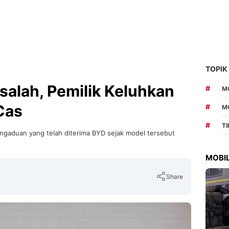
TOPIK
alah, Pemilik Keluhkan
#
MO
Cas
#
M
#
T
engaduan yang telah diterima BYD sejak model tersebut
MOBIL
Share