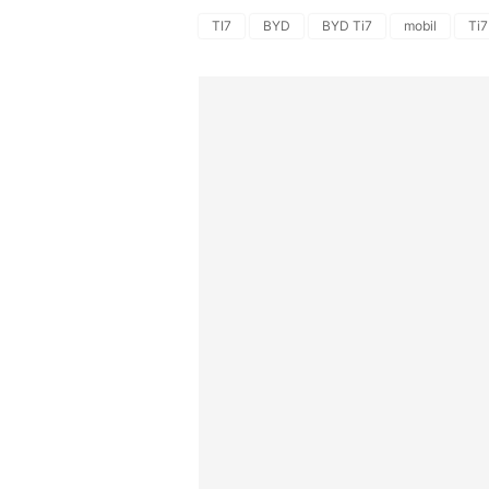
TI7
BYD
BYD Ti7
mobil
Ti