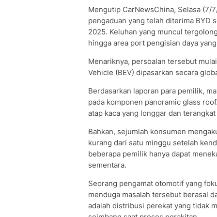
Mengutip CarNewsChina, Selasa (7/7/2
pengaduan yang telah diterima BYD s
2025. Keluhan yang muncul tergolong 
hingga area port pengisian daya yang
Menariknya, persoalan tersebut mulai 
Vehicle (BEV) dipasarkan secara globa
Berdasarkan laporan para pemilik, ma
pada komponen panoramic glass roof.
atap kaca yang longgar dan terangkat 
Bahkan, sejumlah konsumen mengaku
kurang dari satu minggu setelah kend
beberapa pemilik hanya dapat meneka
sementara.
Seorang pengamat otomotif yang fo
menduga masalah tersebut berasal da
adalah distribusi perekat yang tidak
seimbang saat proses perakitan.