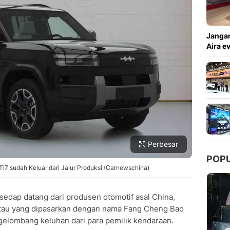
Copy Link
Jangan
Aira e
Perbesar
POP
i7 sudah Keluar dari Jalur Produksi (Carnewschina)
sedap datang dari produsen otomotif asal China,
tau yang dipasarkan dengan nama Fang Cheng Bao
gelombang keluhan dari para pemilik kendaraan.