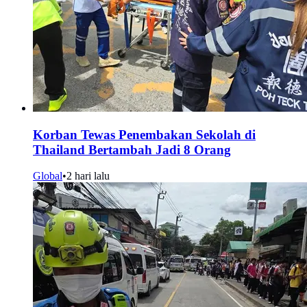
Korban Tewas Penembakan Sekolah di
Thailand Bertambah Jadi 8 Orang
Global
•
2 hari lalu