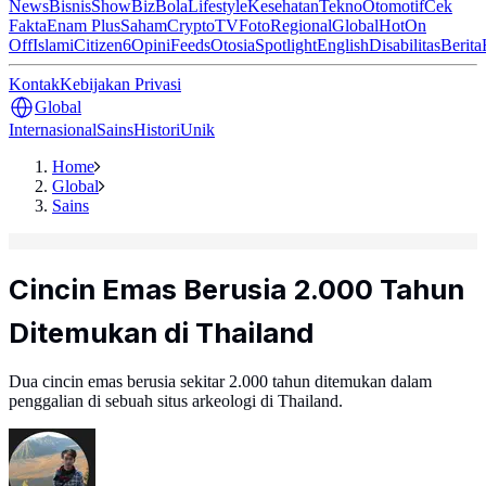
News
Bisnis
ShowBiz
Bola
Lifestyle
Kesehatan
Tekno
Otomotif
Cek
Fakta
Enam Plus
Saham
Crypto
TV
Foto
Regional
Global
Hot
On
Off
Islami
Citizen6
Opini
Feeds
Otosia
Spotlight
English
Disabilitas
Berita
Kontak
Kebijakan Privasi
Global
Internasional
Sains
Histori
Unik
Home
Global
Sains
Cincin Emas Berusia 2.000 Tahun
Ditemukan di Thailand
Dua cincin emas berusia sekitar 2.000 tahun ditemukan dalam
penggalian di sebuah situs arkeologi di Thailand.