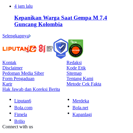
4 jam lalu
Kepanikan Warga Saat Gempa M 7,4
Guncang Kolombia
Selengkapnya
Kontak
Redaksi
Disclaimer
Kode Etik
Pedoman Media Siber
Sitemap
Form Pengaduan
Tentang Kami
Karir
Metode Cek Fakta
Hak Jawab dan Koreksi Berita
Liputan6
Merdeka
Bola.com
Bola.net
Fimela
Kapanlagi
Brilio
Connect with us