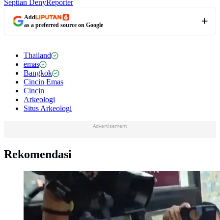
Septian Deny
Reporter
Add
as a preferred source on Google
Thailand
emas
Bangkok
Cincin Emas
Cincin
Arkeologi
Situs Arkeologi
Advertisement
Rekomendasi