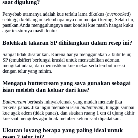
saat digulung?
Penyebab utamanya adalah kue terlalu lama dikukus (
overcooked
)
sehingga kehilangan kelembapannya dan menjadi kering. Selain itu,
pastikan Anda menggulungnya saat kondisi kue masih hangat kuku
agar teksturnya masih lentur.
Bolehkah takaran SP dihilangkan dalam resep ini?
Sangat tidak disarankan. Karena hanya menggunakan 2 butir telur,
SP (emulsifier) berfungsi krusial untuk menstabilkan adonan,
mengikat udara, dan memastikan kue mekar serta lembut meski
dengan telur yang minim.
Mengapa buttercream yang saya gunakan sebagai
isian meleleh dan keluar dari kue?
Buttercream
berbasis minyak/lemak yang mudah mencair jika
terkena panas. Jika ingin memakai isian
buttercream
, tunggu sampai
kue agak adem (tidak panas), dan sisakan ruang 1 cm di ujung akhir
kue saat mengoles agar tidak meluber keluar saat dipadatkan.
Ukuran loyang berapa yang paling ideal untuk
resep 2 telur ini?