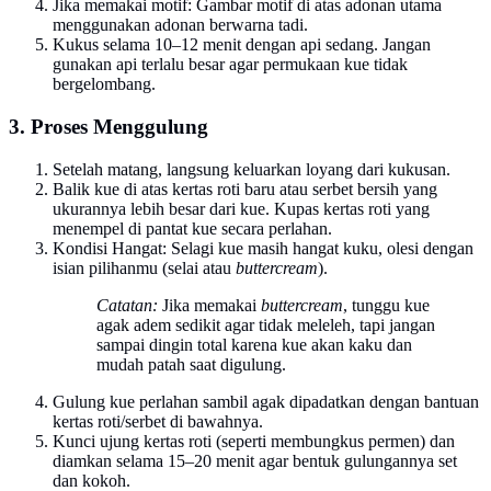
Jika memakai motif: Gambar motif di atas adonan utama
menggunakan adonan berwarna tadi.
Kukus selama 10–12 menit dengan api sedang. Jangan
gunakan api terlalu besar agar permukaan kue tidak
bergelombang.
3. Proses Menggulung
Setelah matang, langsung keluarkan loyang dari kukusan.
Balik kue di atas kertas roti baru atau serbet bersih yang
ukurannya lebih besar dari kue. Kupas kertas roti yang
menempel di pantat kue secara perlahan.
Kondisi Hangat: Selagi kue masih hangat kuku, olesi dengan
isian pilihanmu (selai atau
buttercream
).
Catatan:
Jika memakai
buttercream
, tunggu kue
agak adem sedikit agar tidak meleleh, tapi jangan
sampai dingin total karena kue akan kaku dan
mudah patah saat digulung.
Gulung kue perlahan sambil agak dipadatkan dengan bantuan
kertas roti/serbet di bawahnya.
Kunci ujung kertas roti (seperti membungkus permen) dan
diamkan selama 15–20 menit agar bentuk gulungannya set
dan kokoh.