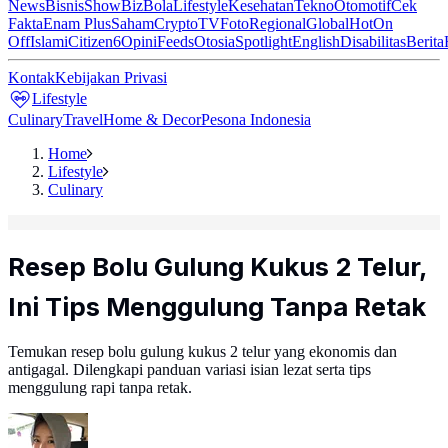
News
Bisnis
ShowBiz
Bola
Lifestyle
Kesehatan
Tekno
Otomotif
Cek
Fakta
Enam Plus
Saham
Crypto
TV
Foto
Regional
Global
Hot
On
Off
Islami
Citizen6
Opini
Feeds
Otosia
Spotlight
English
Disabilitas
Berita
Kontak
Kebijakan Privasi
Lifestyle
Culinary
Travel
Home & Decor
Pesona Indonesia
Home
Lifestyle
Culinary
Resep Bolu Gulung Kukus 2 Telur,
Ini Tips Menggulung Tanpa Retak
Temukan resep bolu gulung kukus 2 telur yang ekonomis dan
antigagal. Dilengkapi panduan variasi isian lezat serta tips
menggulung rapi tanpa retak.