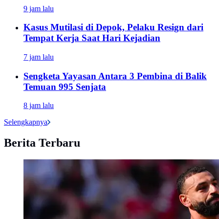
9 jam lalu
Kasus Mutilasi di Depok, Pelaku Resign dari
Tempat Kerja Saat Hari Kejadian
7 jam lalu
Sengketa Yayasan Antara 3 Pembina di Balik
Temuan 995 Senjata
8 jam lalu
Selengkapnya
Berita Terbaru