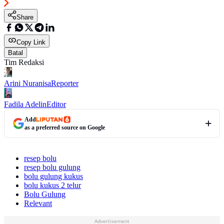
Share
Copy Link
Batal
Tim Redaksi
Arini Nuranisa
Reporter
Fadila Adelin
Editor
Add
as a preferred source on Google
resep bolu
resep bolu gulung
bolu gulung kukus
bolu kukus 2 telur
Bolu Gulung
Relevant
Advertisement