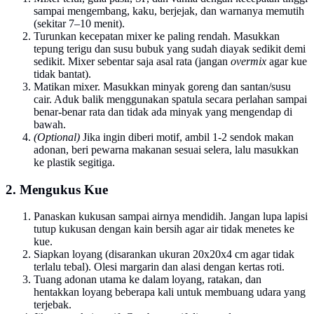
sampai mengembang, kaku, berjejak, dan warnanya memutih
(sekitar 7–10 menit).
Turunkan kecepatan mixer ke paling rendah. Masukkan
tepung terigu dan susu bubuk yang sudah diayak sedikit demi
sedikit. Mixer sebentar saja asal rata (jangan
overmix
agar kue
tidak bantat).
Matikan mixer. Masukkan minyak goreng dan santan/susu
cair. Aduk balik menggunakan spatula secara perlahan sampai
benar-benar rata dan tidak ada minyak yang mengendap di
bawah.
(Optional)
Jika ingin diberi motif, ambil 1-2 sendok makan
adonan, beri pewarna makanan sesuai selera, lalu masukkan
ke plastik segitiga.
2. Mengukus Kue
Panaskan kukusan sampai airnya mendidih. Jangan lupa lapisi
tutup kukusan dengan kain bersih agar air tidak menetes ke
kue.
Siapkan loyang (disarankan ukuran 20x20x4 cm agar tidak
terlalu tebal). Olesi margarin dan alasi dengan kertas roti.
Tuang adonan utama ke dalam loyang, ratakan, dan
hentakkan loyang beberapa kali untuk membuang udara yang
terjebak.