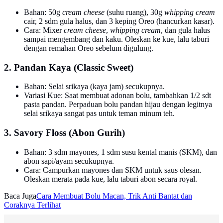
Bahan: 50g
cream cheese
(suhu ruang), 30g
whipping cream
cair, 2 sdm gula halus, dan 3 keping Oreo (hancurkan kasar).
Cara: Mixer
cream cheese
,
whipping cream
, dan gula halus
sampai mengembang dan kaku. Oleskan ke kue, lalu taburi
dengan remahan Oreo sebelum digulung.
2. Pandan Kaya (Classic Sweet)
Bahan: Selai srikaya (kaya jam) secukupnya.
Variasi Kue: Saat membuat adonan bolu, tambahkan 1/2 sdt
pasta pandan. Perpaduan bolu pandan hijau dengan legitnya
selai srikaya sangat pas untuk teman minum teh.
3. Savory Floss (Abon Gurih)
Bahan: 3 sdm mayones, 1 sdm susu kental manis (SKM), dan
abon sapi/ayam secukupnya.
Cara: Campurkan mayones dan SKM untuk saus olesan.
Oleskan merata pada kue, lalu taburi abon secara royal.
Baca Juga
Cara Membuat Bolu Macan, Trik Anti Bantat dan
Coraknya Terlihat