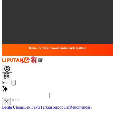
Iklan - Scroll ke bawah untuk melanjutkan
Menu
Baca lebih cepat...
Berita Utama
Cek Fakta
Terkini
Terpopuler
Rekomendasi