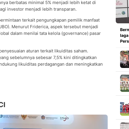
nya berbatas minimal 5% menjadi lebih ketat di
gi investor menjadi lebih transparan.
permintaan terkait pengungkapan pemilik manfaat
(UBO). Menurut Friderica, aspek tersebut menjadi
Bern
lobal dalam menilai tata kelola (governance) pasar
laga
Pers
 penyesuaian aturan terkait likuiditas saham.
yang sebelumnya sebesar 7,5% kini ditingkatkan
ndukung likuiditas perdagangan dan meningkatkan
CI