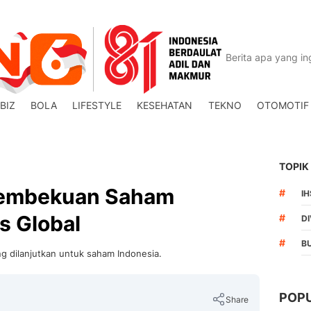
BIZ
BOLA
LIFESTYLE
KESEHATAN
TEKNO
OTOMOTIF
TOPIK
Pembekuan Saham
#
I
s Global
#
DI
#
B
 dilanjutkan untuk saham Indonesia.
POP
Share