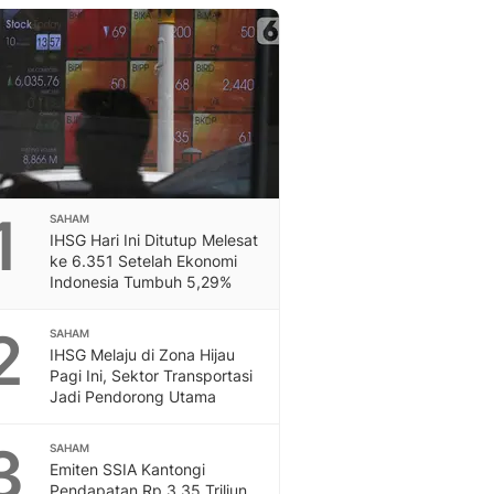
Berita Daerah Dan Peri
Terbaru
Global
Berita Internasional, Sa
Inspiratif, Unik, Dan M
Hot
Hot Liputan6.com Menya
Dan Terbaru
Islami
1
SAHAM
Berita & Kajian Islami
IHSG Hari Ini Ditutup Melesat
Hikmah - Liputan6
ke 6.351 Setelah Ekonomi
Indonesia Tumbuh 5,29%
Citizen6
Berita Citizen6 - Medi
2
Liputan6.com
SAHAM
IHSG Melaju di Zona Hijau
Opini
Pagi Ini, Sektor Transportasi
Opini Liputan6: Analis
Jadi Pendorong Utama
Pandang Dan Perspekti
Feeds
3
SAHAM
Feeds Liputan6: Kumpul
Emiten SSIA Kantongi
Terbaru Harian
Pendapatan Rp 3,35 Triliun