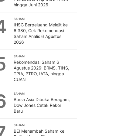
Otosia
hingga Juni 2026
Otosia
4
Spotlight
SAHAM
IHSG Berpeluang Melejit ke
Berita Terkini, Kabar Te
6.380, Cek Rekomendasi
Dan Dunia - Liputan6.
Saham Analis 6 Agustus
English
2026
Exploring Knowledge, T
En.Liputan6.com
5
SAHAM
Disabilitas
Rekomendasi Saham 6
Disabilitas Berita Terkini
Agustus 2026: BRMS, TINS,
TPIA, PTRO, IATA, hingga
Harian, Berita Terbaru,
CUAN
Berita
Berita Hari Ini Politik,
6
SAHAM
Health
Bursa Asia Dibuka Beragam,
Kabar Berita Terbaru D
Dow Jones Cetak Rekor
Diet, Herbal Terbaik
Baru
Sport
Berita Bola Terkini, Ja
7
SAHAM
Klasemen, Hasil Liga
BEI Menambah Saham ke