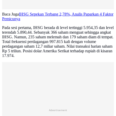
Baca Juga
IHSG Sepekan Terbang 2,78%, Analis Paparkan 4 Faktor
Pemicunya
Pada sesi pertama, IHSG berada di level tertinggi 5.954,35 dan level
terendah 5.890,44. Sebanyak 366 saham menguat sehingga angkat
IHSG. Namun, 235 saham melemah dan 179 saham diam di tempat.
Total frekuensi perdagangan 997.815 kali dengan volume
perdagangan saham 12,7 miliar saham. Nilai transaksi harian saham
Rp 5 triliun. Posisi dolar Amerika Serikat terhadap rupiah di kisaran
17.974.
Advertisement