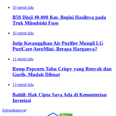
10 menit lalu
B50 Diuji 40.000 Km, Begini Hasilnya pada
Truk Mitsubishi Fuso
10 menit lalu
Intip Kecanggihan Air Purifier Mungil LG
PuriCare AeroMini, Berapa Harganya?
11 menit lalu
Resep Popcorn Tahu Crispy yang Renyah dan
Gurih, Mudah Dibuat
13 menit lalu
Bahlil: Hak Cipta Saya Ada di Kementerian
Investasi
Selengkapnya