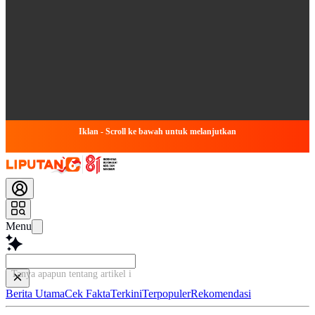
Iklan - Scroll ke bawah untuk melanjutkan
Menu
Tanya apapun tentang artikel ini...
Berita Utama
Cek Fakta
Terkini
Terpopuler
Rekomendasi