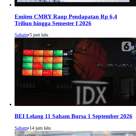
Emiten CMRY Raup Pendapatan Rp 6,4
Triliun hingga Semester I 2026
Saham
•
5 jam lalu
BEI Lelang 11 Saham Bursa 1 September 2026
Saham
•
14 jam lalu