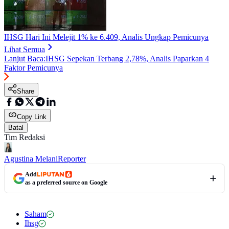
IHSG Hari Ini Melejit 1% ke 6.409, Analis Ungkap Pemicunya
Lihat Semua
Lanjut Baca:
IHSG Sepekan Terbang 2,78%, Analis Paparkan 4
Faktor Pemicunya
Share
Copy Link
Batal
Tim Redaksi
Agustina Melani
Reporter
Add
as a preferred source on Google
Saham
Ihsg