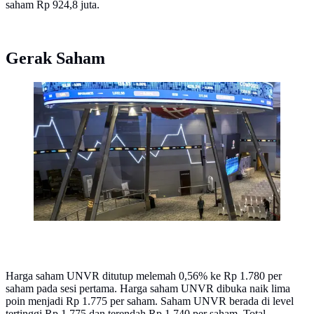
saham Rp 924,8 juta.
Gerak Saham
Layar monitor menunjukkan pergerakan pasar saham di
lantai Bursa Efek Indonesia menjelang aktivitas
perdagangan. (BAY ISMOYO/AFP)
Harga saham UNVR ditutup melemah 0,56% ke Rp 1.780 per
saham pada sesi pertama. Harga saham UNVR dibuka naik lima
poin menjadi Rp 1.775 per saham. Saham UNVR berada di level
tertinggi Rp 1.775 dan terendah Rp 1.740 per saham. Total