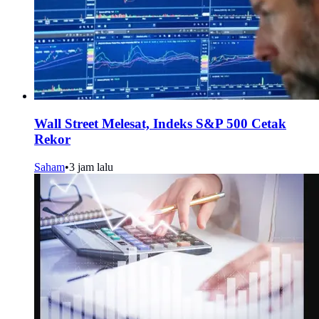
Wall Street Melesat, Indeks S&P 500 Cetak
Rekor
Saham
•
3 jam lalu