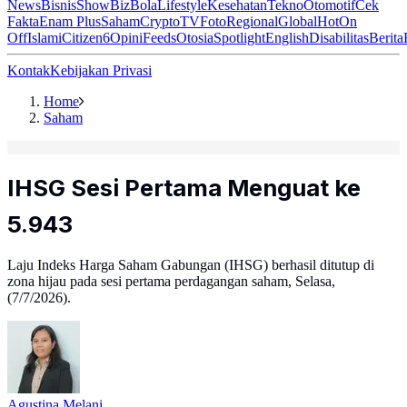
News
Bisnis
ShowBiz
Bola
Lifestyle
Kesehatan
Tekno
Otomotif
Cek
Fakta
Enam Plus
Saham
Crypto
TV
Foto
Regional
Global
Hot
On
Off
Islami
Citizen6
Opini
Feeds
Otosia
Spotlight
English
Disabilitas
Berita
Kontak
Kebijakan Privasi
Home
Saham
IHSG Sesi Pertama Menguat ke
5.943
Laju Indeks Harga Saham Gabungan (IHSG) berhasil ditutup di
zona hijau pada sesi pertama perdagangan saham, Selasa,
(7/7/2026).
Agustina Melani