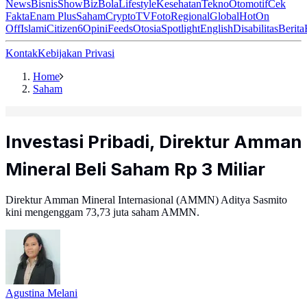
News
Bisnis
ShowBiz
Bola
Lifestyle
Kesehatan
Tekno
Otomotif
Cek
Fakta
Enam Plus
Saham
Crypto
TV
Foto
Regional
Global
Hot
On
Off
Islami
Citizen6
Opini
Feeds
Otosia
Spotlight
English
Disabilitas
Berita
Kontak
Kebijakan Privasi
Home
Saham
Investasi Pribadi, Direktur Amman
Mineral Beli Saham Rp 3 Miliar
Direktur Amman Mineral Internasional (AMMN) Aditya Sasmito
kini mengenggam 73,73 juta saham AMMN.
Agustina Melani