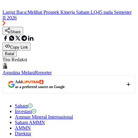
Lanjut Baca:
Melihat Prospek Kinerja Saham LQ45 pada Semester
II 2026
Share
Copy Link
Batal
Tim Redaksi
Agustina Melani
Reporter
Add
as a preferred source on Google
Saham
Investasi
Amman Mineral Internasional
Saham AMMN
AMMN
Direktur