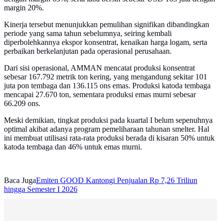
margin 20%.
Kinerja tersebut menunjukkan pemulihan signifikan dibandingkan
periode yang sama tahun sebelumnya, seiring kembali
diperbolehkannya ekspor konsentrat, kenaikan harga logam, serta
perbaikan berkelanjutan pada operasional perusahaan.
Dari sisi operasional, AMMAN mencatat produksi konsentrat
sebesar 167.792 metrik ton kering, yang mengandung sekitar 101
juta pon tembaga dan 136.115 ons emas. Produksi katoda tembaga
mencapai 27.670 ton, sementara produksi emas murni sebesar
66.209 ons.
Meski demikian, tingkat produksi pada kuartal I belum sepenuhnya
optimal akibat adanya program pemeliharaan tahunan smelter. Hal
ini membuat utilisasi rata-rata produksi berada di kisaran 50% untuk
katoda tembaga dan 46% untuk emas murni.
Baca Juga
Emiten GOOD Kantongi Penjualan Rp 7,26 Triliun
hingga Semester I 2026