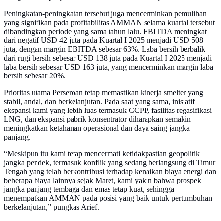
Peningkatan-peningkatan tersebut juga mencerminkan pemulihan
yang signifikan pada profitabilitas AMMAN selama kuartal tersebut
dibandingkan periode yang sama tahun lalu. EBITDA meningkat
dari negatif USD 42 juta pada Kuartal I 2025 menjadi USD 508
juta, dengan margin EBITDA sebesar 63%. Laba bersih berbalik
dari rugi bersih sebesar USD 138 juta pada Kuartal I 2025 menjadi
laba bersih sebesar USD 163 juta, yang mencerminkan margin laba
bersih sebesar 20%.
Prioritas utama Perseroan tetap memastikan kinerja smelter yang
stabil, andal, dan berkelanjutan. Pada saat yang sama, inisiatif
ekspansi kami yang lebih luas termasuk CCPP, fasilitas regasifikasi
LNG, dan ekspansi pabrik konsentrator diharapkan semakin
meningkatkan ketahanan operasional dan daya saing jangka
panjang.
“Meskipun itu kami tetap mencermati ketidakpastian geopolitik
jangka pendek, termasuk konflik yang sedang berlangsung di Timur
Tengah yang telah berkontribusi terhadap kenaikan biaya energi dan
beberapa biaya lainnya sejak Maret, kami yakin bahwa prospek
jangka panjang tembaga dan emas tetap kuat, sehingga
menempatkan AMMAN pada posisi yang baik untuk pertumbuhan
berkelanjutan,” pungkas Arief.