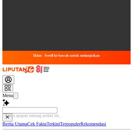
Iklan - Scroll ke bawah untuk melanjutkan
Menu
Baca
Berita Utama
Cek Fakta
Terkini
Terpopuler
Rekomendasi