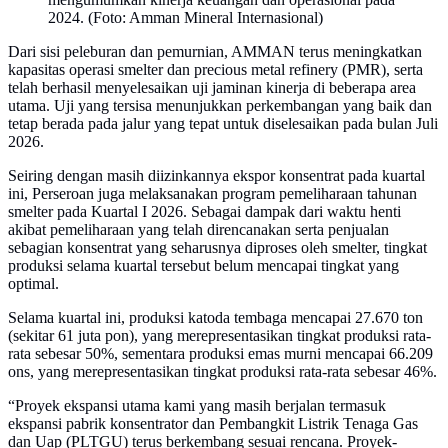
2024. (Foto: Amman Mineral Internasional)
Dari sisi peleburan dan pemurnian, AMMAN terus meningkatkan
kapasitas operasi smelter dan precious metal refinery (PMR), serta
telah berhasil menyelesaikan uji jaminan kinerja di beberapa area
utama. Uji yang tersisa menunjukkan perkembangan yang baik dan
tetap berada pada jalur yang tepat untuk diselesaikan pada bulan Juli
2026.
Seiring dengan masih diizinkannya ekspor konsentrat pada kuartal
ini, Perseroan juga melaksanakan program pemeliharaan tahunan
smelter pada Kuartal I 2026. Sebagai dampak dari waktu henti
akibat pemeliharaan yang telah direncanakan serta penjualan
sebagian konsentrat yang seharusnya diproses oleh smelter, tingkat
produksi selama kuartal tersebut belum mencapai tingkat yang
optimal.
Selama kuartal ini, produksi katoda tembaga mencapai 27.670 ton
(sekitar 61 juta pon), yang merepresentasikan tingkat produksi rata-
rata sebesar 50%, sementara produksi emas murni mencapai 66.209
ons, yang merepresentasikan tingkat produksi rata-rata sebesar 46%.
“Proyek ekspansi utama kami yang masih berjalan termasuk
ekspansi pabrik konsentrator dan Pembangkit Listrik Tenaga Gas
dan Uap (PLTGU) terus berkembang sesuai rencana. Proyek-