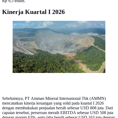
Rp 9,5 triliun.
Kinerja Kuartal I 2026
Perusahaan tambang tembaga dan emas, PT Amman
Mineral Nusa Tenggara (AMMAN), memasuki babak
baru penambangan Fase 8 di Tambang Batu Hijau,
menyusul selesainya Fase 7 di akhir 2024. Dok Amman
Sebelumnya, PT Amman Mineral Internasional Tbk (AMMN)
mencatatkan kinerja keuangan yang solid pada kuartal I 2026
dengan membukukan penjualan bersih sebesar USD 808 juta. Dari
capaian tersebut, perseroan meraih EBITDA sebesar USD 508 juta
dengan margin 63%, serta laba bersih sebesar USD 163 juta dengan