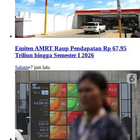
Emiten AMRT Raup Pendapatan Rp 67,95
Triliun hingga Semester I 2026
Saham
•
7 jam lalu