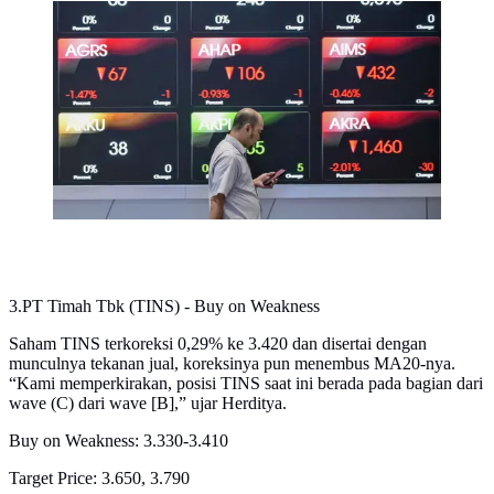
Seorang pria melihat ponselnya di depan layar yang
menampilkan Indeks Harga Saham Gabungan (IHSG).
(BAY ISMOYO/AFP)
3.PT Timah Tbk (TINS) - Buy on Weakness
Saham TINS terkoreksi 0,29% ke 3.420 dan disertai dengan
munculnya tekanan jual, koreksinya pun menembus MA20-nya.
“Kami memperkirakan, posisi TINS saat ini berada pada bagian dari
wave (C) dari wave [B],” ujar Herditya.
Buy on Weakness: 3.330-3.410
Target Price: 3.650, 3.790