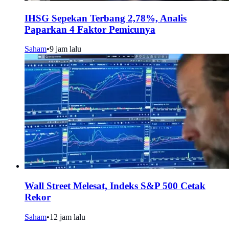
IHSG Sepekan Terbang 2,78%, Analis
Paparkan 4 Faktor Pemicunya
Saham
•
9 jam lalu
Wall Street Melesat, Indeks S&P 500 Cetak
Rekor
Saham
•
12 jam lalu