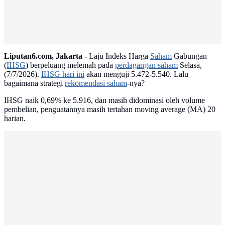
Liputan6.com, Jakarta -
Laju Indeks Harga
Saham
Gabungan
(
IHSG
) berpeluang melemah pada
perdagangan saham
Selasa,
(7/7/2026).
IHSG hari ini
akan menguji 5.472-5.540. Lalu
bagaimana strategi
rekomendasi saham
-nya?
IHSG naik 0,69% ke 5.916, dan masih didominasi oleh volume
pembelian, penguatannya masih tertahan moving average (MA) 20
harian.