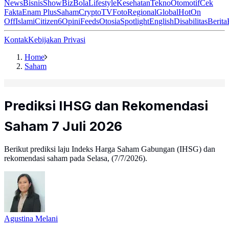
News
Bisnis
ShowBiz
Bola
Lifestyle
Kesehatan
Tekno
Otomotif
Cek
Fakta
Enam Plus
Saham
Crypto
TV
Foto
Regional
Global
Hot
On
Off
Islami
Citizen6
Opini
Feeds
Otosia
Spotlight
English
Disabilitas
Berita
Kontak
Kebijakan Privasi
Home
Saham
Prediksi IHSG dan Rekomendasi
Saham 7 Juli 2026
Berikut prediksi laju Indeks Harga Saham Gabungan (IHSG) dan
rekomendasi saham pada Selasa, (7/7/2026).
Agustina Melani