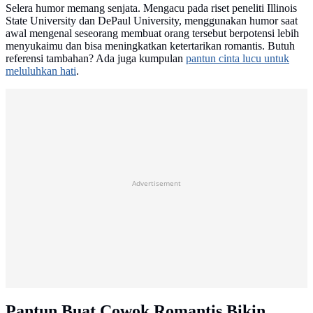
Selera humor memang senjata. Mengacu pada riset peneliti Illinois
State University dan DePaul University, menggunakan humor saat
awal mengenal seseorang membuat orang tersebut berpotensi lebih
menyukaimu dan bisa meningkatkan ketertarikan romantis. Butuh
referensi tambahan? Ada juga kumpulan
pantun cinta lucu untuk
meluluhkan hati
.
Advertisement
Pantun Buat Cowok Romantis Bikin