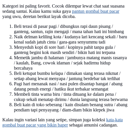
Kategori ini paling favorit. Cocok dilempar lewat chat saat suasana
sedang santai. Kalau kamu suka gaya
pantun gombal buat pacar
yang uwu, deretan berikut layak dicoba.
Beli terasi di pasar pagi / dibungkus rapi daun pisang /
ganteng, santun, rajin mengaji / mana tahan hati ini bimbang
Naik delman keliling kota / kudanya lari kencang sekali / baru
kenal sudah jatuh cinta / gara-gara senyummu tadi
Menyeduh kopi di sore hari / kopinya pahit tanpa gula /
ganteng begini kok masih sendiri / bikin hati ini terpana
Memetik jambu di halaman / jambunya matang manis rasanya
/ kaulah, Bang, cowok idaman / sejak hadirmu hidup
bercahaya
Beli ketupat bumbu kelapa / dimakan siang terasa nikmat /
setiap abang lewat menyapa / jantung berdebar tak terlihat
Pagi hari menanak nasi / nasi pulen disantap hangat / abang
datang penuh energi / hatiku ikut terbakar semangat
Membeli tinta warna biru / tinta dituang ke dalam pena /
cukup sekali menatap dirimu / dunia langsung terasa berwarna
Beli kain di toko seberang / kain disulam benang sutra / abang
pendiam tapi penyayang / diam-diam bikin klepek jiwa
Kalau ingin variasi lain yang setipe, simpan juga koleksi
kata-kata
gombal buat pacar yang bikin baper
sebagai amunisi cadangan.