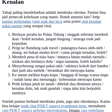
Kenalan
Tahap paling mendebarkan adalah membuka obrolan. Pantun bisa
jadi pemecah kebekuan yang manis. Butuh amunisi lain? Intip
pantun perkenalan yang unik dan lucu
serta potret
chat kenalan
pakai pantun
yang sempat viral.
Berlayar perahu ke Pulau Tidung / singgah sebentar membeli
ikan / boleh kenalan, jangan bingung / semoga esok jadi
kepastian
Pergi ke Bandung naik travel / pulangnya bawa oleh-oleh /
abang, ini bukan modus level / cuma pengin kenalan, boleh?
Membeli pena di toko baru / tintanya hitam mudah menulis /
izinkan aku bertanya dulu / siapa namamu, boleh kutulis?
Menyeberang sungai pakai rakit / rakitnya kokoh dari bambu /
dari jauh aku melirik / beranikan diri menyapa kamu
Ke taman melihat kupu-kupu / hinggap di bunga warna ungu
/ sudah lama aku menunggu / keberanian menyapa kamu
Petik kelapa jatuh ke tanah / dibelah dua diminum airnya /
kenalan dulu, tak usah gundah / siapa tahu kita berjodoh
nantinya
Setelah pantun berhasil membuka pintu, jaga alur obrolannya. Kamu
bisa belajar
topik chat PDKT supaya nyambung terus
, memahami
cara PDKT supaya gebetan menyukaimu
, hingga
cara sederhana