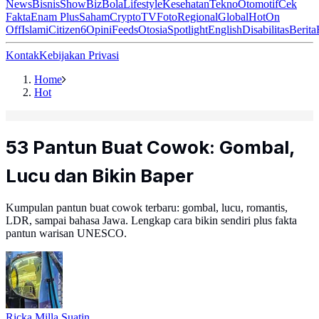
News
Bisnis
ShowBiz
Bola
Lifestyle
Kesehatan
Tekno
Otomotif
Cek
Fakta
Enam Plus
Saham
Crypto
TV
Foto
Regional
Global
Hot
On
Off
Islami
Citizen6
Opini
Feeds
Otosia
Spotlight
English
Disabilitas
Berita
Kontak
Kebijakan Privasi
Home
Hot
53 Pantun Buat Cowok: Gombal,
Lucu dan Bikin Baper
Kumpulan pantun buat cowok terbaru: gombal, lucu, romantis,
LDR, sampai bahasa Jawa. Lengkap cara bikin sendiri plus fakta
pantun warisan UNESCO.
Ricka Milla Suatin