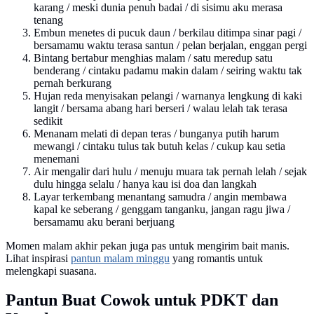
karang / meski dunia penuh badai / di sisimu aku merasa
tenang
Embun menetes di pucuk daun / berkilau ditimpa sinar pagi /
bersamamu waktu terasa santun / pelan berjalan, enggan pergi
Bintang bertabur menghias malam / satu meredup satu
benderang / cintaku padamu makin dalam / seiring waktu tak
pernah berkurang
Hujan reda menyisakan pelangi / warnanya lengkung di kaki
langit / bersama abang hari berseri / walau lelah tak terasa
sedikit
Menanam melati di depan teras / bunganya putih harum
mewangi / cintaku tulus tak butuh kelas / cukup kau setia
menemani
Air mengalir dari hulu / menuju muara tak pernah lelah / sejak
dulu hingga selalu / hanya kau isi doa dan langkah
Layar terkembang menantang samudra / angin membawa
kapal ke seberang / genggam tanganku, jangan ragu jiwa /
bersamamu aku berani berjuang
Momen malam akhir pekan juga pas untuk mengirim bait manis.
Lihat inspirasi
pantun malam minggu
yang romantis untuk
melengkapi suasana.
Pantun Buat Cowok untuk PDKT dan