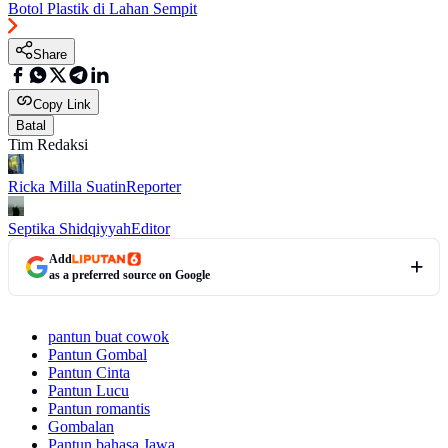
Botol Plastik di Lahan Sempit
Share
Copy Link
Batal
Tim Redaksi
Ricka Milla Suatin
Reporter
Septika Shidqiyyah
Editor
Add
as a preferred source on Google
pantun buat cowok
Pantun Gombal
Pantun Cinta
Pantun Lucu
Pantun romantis
Gombalan
Pantun bahasa Jawa