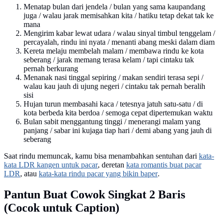
Menatap bulan dari jendela / bulan yang sama kaupandang
juga / walau jarak memisahkan kita / hatiku tetap dekat tak ke
mana
Mengirim kabar lewat udara / walau sinyal timbul tenggelam /
percayalah, rindu ini nyata / menanti abang meski dalam diam
Kereta melaju membelah malam / membawa rindu ke kota
seberang / jarak memang terasa kelam / tapi cintaku tak
pernah berkurang
Menanak nasi tinggal sepiring / makan sendiri terasa sepi /
walau kau jauh di ujung negeri / cintaku tak pernah beralih
sisi
Hujan turun membasahi kaca / tetesnya jatuh satu-satu / di
kota berbeda kita berdoa / semoga cepat dipertemukan waktu
Bulan sabit menggantung tinggi / menerangi malam yang
panjang / sabar ini kujaga tiap hari / demi abang yang jauh di
seberang
Saat rindu memuncak, kamu bisa menambahkan sentuhan dari
kata-
kata LDR kangen untuk pacar
, deretan
kata romantis buat pacar
LDR
, atau
kata-kata rindu pacar yang bikin baper
.
Pantun Buat Cowok Singkat 2 Baris
(Cocok untuk Caption)