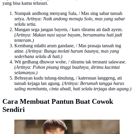
yang bisa kamu telusuri.
Numpak andhong menyang Sala, / Mas sing sabar tansah
setya.
Artinya: Naik andong menuju Solo, mas yang sabar
selalu setia.
Mangan sega jangan bayem, / karo sliramu ati dadi ayem.
(Artinya: Makan nasi sayur bayam, bersamamu hati jadi
tenteram.)
Kembang mlathi arum gandane, / Mas prasaja tansah ing
atine.
(Artinya: Bunga melati harum baunya, mas yang
sederhana selalu di hati.)
Wit gedhang dhuwur wohe, / sliramu tak tresnani salawase.
(Artinya: Pohon pisang tinggi buahnya, dirimu kucintai
selamanya.)
Bebrayan kudu tulung-tinulung, / katresnan langgeng, ati
tansah kejaga lan agung.
(Artinya: Berumah tangga harus
saling membantu, cinta abadi, hati selalu terjaga dan agung.)
Cara Membuat Pantun Buat Cowok
Sendiri