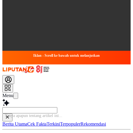
Iklan - Scroll ke bawah untuk melanjutkan
Menu
Ba
Berita Utama
Cek Fakta
Terkini
Terpopuler
Rekomendasi