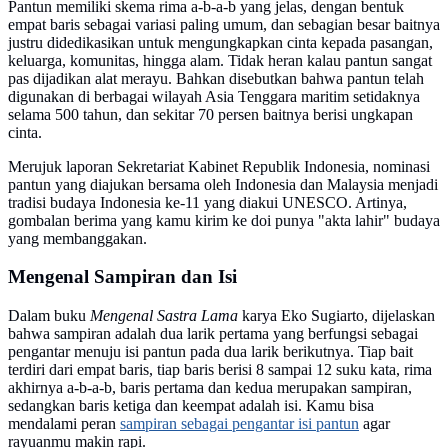
Pantun memiliki skema rima a-b-a-b yang jelas, dengan bentuk
empat baris sebagai variasi paling umum, dan sebagian besar baitnya
justru didedikasikan untuk mengungkapkan cinta kepada pasangan,
keluarga, komunitas, hingga alam. Tidak heran kalau pantun sangat
pas dijadikan alat merayu. Bahkan disebutkan bahwa pantun telah
digunakan di berbagai wilayah Asia Tenggara maritim setidaknya
selama 500 tahun, dan sekitar 70 persen baitnya berisi ungkapan
cinta.
Merujuk laporan Sekretariat Kabinet Republik Indonesia, nominasi
pantun yang diajukan bersama oleh Indonesia dan Malaysia menjadi
tradisi budaya Indonesia ke-11 yang diakui UNESCO. Artinya,
gombalan berima yang kamu kirim ke doi punya "akta lahir" budaya
yang membanggakan.
Mengenal Sampiran dan Isi
Dalam buku
Mengenal Sastra Lama
karya Eko Sugiarto, dijelaskan
bahwa sampiran adalah dua larik pertama yang berfungsi sebagai
pengantar menuju isi pantun pada dua larik berikutnya. Tiap bait
terdiri dari empat baris, tiap baris berisi 8 sampai 12 suku kata, rima
akhirnya a-b-a-b, baris pertama dan kedua merupakan sampiran,
sedangkan baris ketiga dan keempat adalah isi. Kamu bisa
mendalami peran
sampiran sebagai pengantar isi pantun
agar
rayuanmu makin rapi.