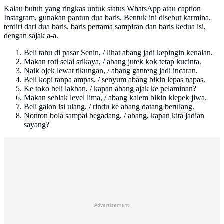
Kalau butuh yang ringkas untuk status WhatsApp atau caption
Instagram, gunakan pantun dua baris. Bentuk ini disebut karmina,
terdiri dari dua baris, baris pertama sampiran dan baris kedua isi,
dengan sajak a-a.
Beli tahu di pasar Senin, / lihat abang jadi kepingin kenalan.
Makan roti selai srikaya, / abang jutek kok tetap kucinta.
Naik ojek lewat tikungan, / abang ganteng jadi incaran.
Beli kopi tanpa ampas, / senyum abang bikin lepas napas.
Ke toko beli lakban, / kapan abang ajak ke pelaminan?
Makan seblak level lima, / abang kalem bikin klepek jiwa.
Beli galon isi ulang, / rindu ke abang datang berulang.
Nonton bola sampai begadang, / abang, kapan kita jadian
sayang?
Advertisement