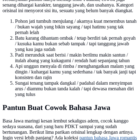
senang dihargai karakter, tanggung jawab, dan usahanya. Kategori
orisinal ini menyorot sisi itu, sesuatu yang belum banyak diangkat.
Pohon jati tumbuh menjulang / akarnya kuat menembus tanah
/ bukan wajah yang bikin sayang / tapi hatimu yang tak
pernah lelah
Batu karang dihantam ombak / tetap berdiri tak pernah goyah
/ kusuka kamu bukan sebab tampak / tapi tanggung jawab
yang kau jaga sudah
Padi merunduk saat berisi / makin berilmu makin santun /
itulah abang yang kukagumi / rendah hati sepanjang tahun
Api unggun menyala di rimba / menghangatkan malam yang
dingin / kuhargai kamu yang sederhana / tak banyak janji tapi
konsisten dan rajin
Sungai tenang tampak dangkal / padahal dalam menyimpan
arus / diammu bukan tanda kalah / tapi dewasa menahan diri
yang tulus
Pantun Buat Cowok Bahasa Jawa
Basa Jawa maringi kesan lembut sekaligus adem, cocok kanggo
sedaya suasana, dari yang baru PDKT sampai yang sudah
bertunangan. Berikut lima parikan orisinal lengkap dengan artinya.
Ingin versi lebih panjang? Ada koleksi
pantun bahasa Jawa romantis