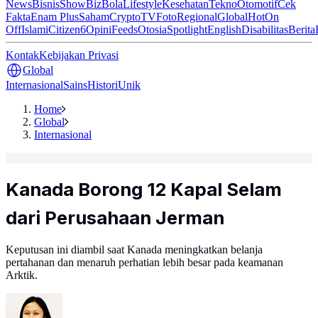
News
Bisnis
ShowBiz
Bola
Lifestyle
Kesehatan
Tekno
Otomotif
Cek
Fakta
Enam Plus
Saham
Crypto
TV
Foto
Regional
Global
Hot
On
Off
Islami
Citizen6
Opini
Feeds
Otosia
Spotlight
English
Disabilitas
Berita
Kontak
Kebijakan Privasi
Global
Internasional
Sains
Histori
Unik
Home
Global
Internasional
Kanada Borong 12 Kapal Selam
dari Perusahaan Jerman
Keputusan ini diambil saat Kanada meningkatkan belanja
pertahanan dan menaruh perhatian lebih besar pada keamanan
Arktik.