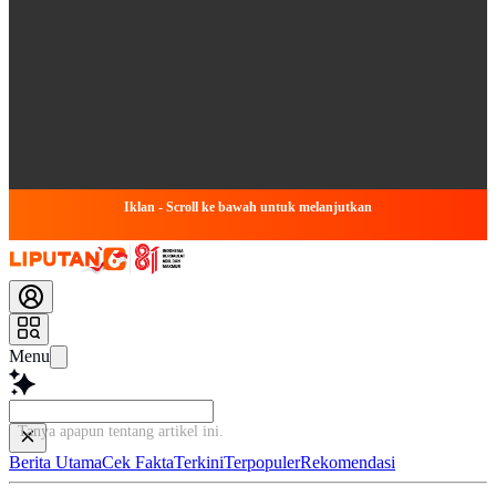
Iklan - Scroll ke bawah untuk melanjutkan
Menu
Tanya apapun tentang artikel ini...
Berita Utama
Cek Fakta
Terkini
Terpopuler
Rekomendasi