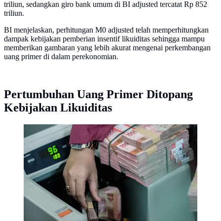
triliun, sedangkan giro bank umum di BI adjusted tercatat Rp 852
triliun.
BI menjelaskan, perhitungan M0 adjusted telah memperhitungkan
dampak kebijakan pemberian insentif likuiditas sehingga mampu
memberikan gambaran yang lebih akurat mengenai perkembangan
uang primer di dalam perekonomian.
Pertumbuhan Uang Primer Ditopang
Kebijakan Likuiditas
Bank Indonesia menyebut pertumbuhan uang primer
ditopang uang kartal dan giro bank umum di BI.
(Yasuyoshi Chiba/AFP)