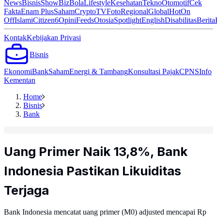
News
Bisnis
ShowBiz
Bola
Lifestyle
Kesehatan
Tekno
Otomotif
Cek
Fakta
Enam Plus
Saham
Crypto
TV
Foto
Regional
Global
Hot
On
Off
Islami
Citizen6
Opini
Feeds
Otosia
Spotlight
English
Disabilitas
Berita
Kontak
Kebijakan Privasi
Bisnis
Ekonomi
Bank
Saham
Energi & Tambang
Konsultasi Pajak
CPNS
Info
Kementan
Home
Bisnis
Bank
Uang Primer Naik 13,8%, Bank
Indonesia Pastikan Likuiditas
Terjaga
Bank Indonesia mencatat uang primer (M0) adjusted mencapai Rp