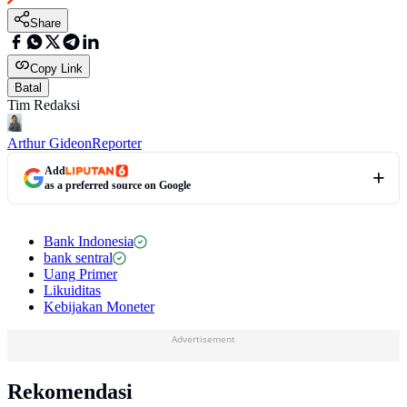
Share
Copy Link
Batal
Tim Redaksi
Arthur Gideon
Reporter
Add
as a preferred source on Google
Bank Indonesia
bank sentral
Uang Primer
Likuiditas
Kebijakan Moneter
Advertisement
Rekomendasi