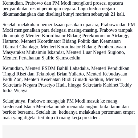
Kemudian, Prabowo dan PM Modi mengikuti prosesi upacara
penyambutan resmi pemimpin negara. Lagu kedua negara
dikumandangkan dan diselingi bunyi meriam sebanyak 21 kali.
Setelah melakukan pemeriksaan pasukan upacara, Prabowo dan PM
Modi mengenalkan para delegasi masing-masing. Prabowo tampak
didampingi Menteri Koordinator Bidang Perekonomian Airlangga
Hartarto, Menteri Koordinator Bidang Politik dan Keamanan
Djamari Chaniago, Menteri Koordinator Bidang Pemberdayaan
Masyarakat Muhaimin Iskandar, Menteri Luar Negeri Sugiono,
Menteri Pertahanan Sjafrie Sjamsoeddin.
Kemudian, Menteri ESDM Bahlil Lahadalia, Menteri Pendidikan
Tinggi Riset dan Teknologi Brian Yuliarto, Menteri Kebudayaan
Fadli Zon, Menteri Kesehatan Budi Gunadi Sadikin, Menteri
Sekretaris Negara Prasetyo Hadi, hingga Sekretaris Kabinet Teddy
Indra Wijaya.
Selanjutnya, Prabowo mengajak PM Modi masuk ke ruang
kredensial Istana Merdeka untuk menandatangani buku tamu dan
berfoto bersama. Setelah itu, keduanya melakukan pertemuan empat
mata yang digelar tertutup di ruang kerja presiden.