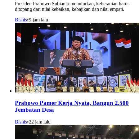
Presiden Prabowo Subianto menuturkan, keberanian harus
ditopang dari nilai kebaikan, kebajikan dan nilai empati.
Bisnis
•
9 jam lalu
Prabowo Pamer Kerja Nyata, Bangun 2.500
Jembatan Desa
Bisnis
•
22 jam lalu