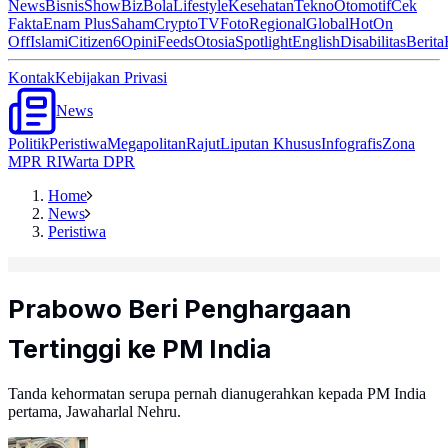
News
Bisnis
ShowBiz
Bola
Lifestyle
Kesehatan
Tekno
Otomotif
Cek
Fakta
Enam Plus
Saham
Crypto
TV
Foto
Regional
Global
Hot
On
Off
Islami
Citizen6
Opini
Feeds
Otosia
Spotlight
English
Disabilitas
Berita
Kontak
Kebijakan Privasi
News
Politik
Peristiwa
Megapolitan
Rajut
Liputan Khusus
Infografis
Zona
MPR RI
Warta DPR
Home
News
Peristiwa
Prabowo Beri Penghargaan
Tertinggi ke PM India
Tanda kehormatan serupa pernah dianugerahkan kepada PM India
pertama, Jawaharlal Nehru.