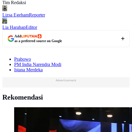
Tim Redaksi
Lizsa Egeham
Reporter
Lia Harahap
Editor
Add
as a preferred source on Google
Prabowo
PM India Narendra Modi
Istana Merdeka
Advertisement
Rekomendasi