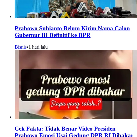
Prabowo Subianto Belum Kirim Nama Calon
Gubernur BI Definitif ke DPR
Bisnis
•
1 hari lalu
Cek Fakta: Tidak Benar Video Presiden
Prabowo Emosi Usai Gedung DPR RI Dibakar