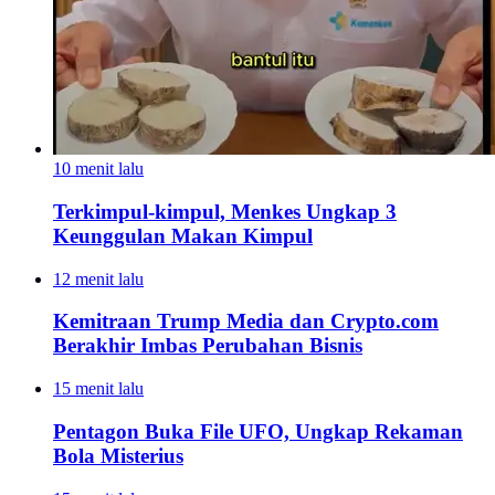
10 menit lalu
Terkimpul-kimpul, Menkes Ungkap 3
Keunggulan Makan Kimpul
12 menit lalu
Kemitraan Trump Media dan Crypto.com
Berakhir Imbas Perubahan Bisnis
15 menit lalu
Pentagon Buka File UFO, Ungkap Rekaman
Bola Misterius