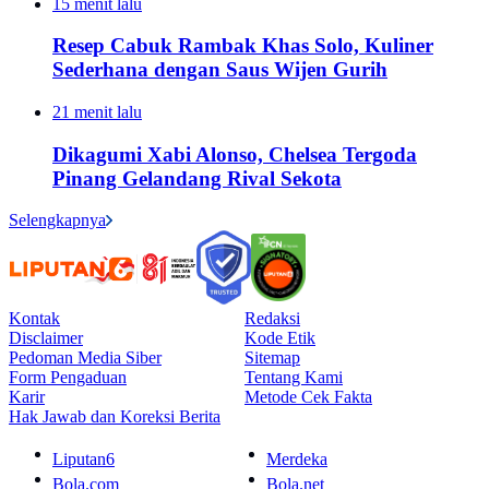
15 menit lalu
Resep Cabuk Rambak Khas Solo, Kuliner
Sederhana dengan Saus Wijen Gurih
21 menit lalu
Dikagumi Xabi Alonso, Chelsea Tergoda
Pinang Gelandang Rival Sekota
Selengkapnya
Kontak
Redaksi
Disclaimer
Kode Etik
Pedoman Media Siber
Sitemap
Form Pengaduan
Tentang Kami
Karir
Metode Cek Fakta
Hak Jawab dan Koreksi Berita
Liputan6
Merdeka
Bola.com
Bola.net