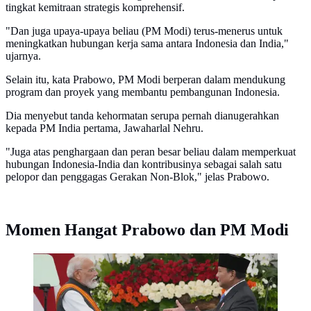
tingkat kemitraan strategis komprehensif.
"Dan juga upaya-upaya beliau (PM Modi) terus-menerus untuk
meningkatkan hubungan kerja sama antara Indonesia dan India,"
ujarnya.
Selain itu, kata Prabowo, PM Modi berperan dalam mendukung
program dan proyek yang membantu pembangunan Indonesia.
Dia menyebut tanda kehormatan serupa pernah dianugerahkan
kepada PM India pertama, Jawaharlal Nehru.
"Juga atas penghargaan dan peran besar beliau dalam memperkuat
hubungan Indonesia-India dan kontribusinya sebagai salah satu
pelopor dan penggagas Gerakan Non-Blok," jelas Prabowo.
Momen Hangat Prabowo dan PM Modi
Presiden Prabowo Subianto berjabat tangan dengan
Perdana Menteri India Narendra Modi setelah
konferensi pers bersama di Istana Merdeka di Jakarta,
Indonesia, Selasa, 7 Juli 2026. (AP Photo/Achmad