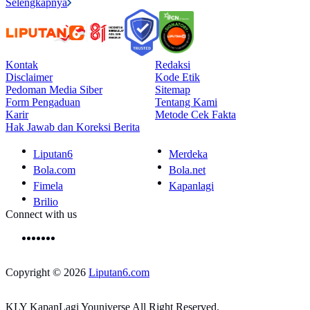
Selengkapnya
Kontak
Redaksi
Disclaimer
Kode Etik
Pedoman Media Siber
Sitemap
Form Pengaduan
Tentang Kami
Karir
Metode Cek Fakta
Hak Jawab dan Koreksi Berita
Liputan6
Merdeka
Bola.com
Bola.net
Fimela
Kapanlagi
Brilio
Connect with us
Copyright © 2026
Liputan6.com
KLY KapanLagi Youniverse All Right Reserved.