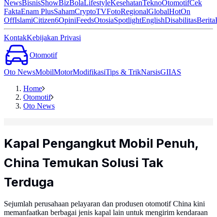
News
Bisnis
ShowBiz
Bola
Lifestyle
Kesehatan
Tekno
Otomotif
Cek
Fakta
Enam Plus
Saham
Crypto
TV
Foto
Regional
Global
Hot
On
Off
Islami
Citizen6
Opini
Feeds
Otosia
Spotlight
English
Disabilitas
Berita
Kontak
Kebijakan Privasi
Otomotif
Oto News
Mobil
Motor
Modifikasi
Tips & Trik
Narsis
GIIAS
Home
Otomotif
Oto News
Kapal Pengangkut Mobil Penuh,
China Temukan Solusi Tak
Terduga
Sejumlah perusahaan pelayaran dan produsen otomotif China kini
memanfaatkan berbagai jenis kapal lain untuk mengirim kendaraan