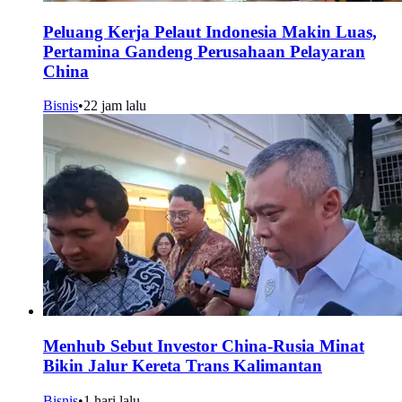
Peluang Kerja Pelaut Indonesia Makin Luas,
Pertamina Gandeng Perusahaan Pelayaran
China
Bisnis
•
22 jam lalu
Menhub Sebut Investor China-Rusia Minat
Bikin Jalur Kereta Trans Kalimantan
Bisnis
•
1 hari lalu