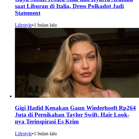
saat Liburan di Italia, Dress Polkadot Jadi
Statement
Lifestyle
•
1 bulan lalu
Gigi Hadid Kenakan Gaun Wiederhoeft Rp264
Juta di Pernikahan Taylor Swift, Hair Look-
nya Terinspirasi Es Krim
Lifestyle
•
1 bulan lalu