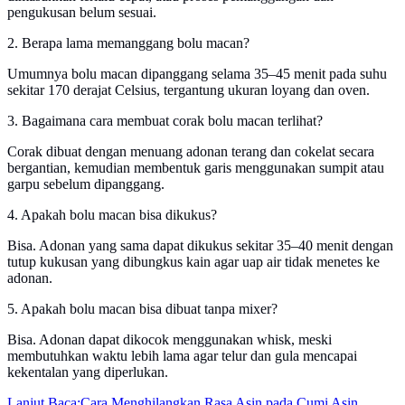
pengukusan belum sesuai.
2. Berapa lama memanggang bolu macan?
Umumnya bolu macan dipanggang selama 35–45 menit pada suhu
sekitar 170 derajat Celsius, tergantung ukuran loyang dan oven.
3. Bagaimana cara membuat corak bolu macan terlihat?
Corak dibuat dengan menuang adonan terang dan cokelat secara
bergantian, kemudian membentuk garis menggunakan sumpit atau
garpu sebelum dipanggang.
4. Apakah bolu macan bisa dikukus?
Bisa. Adonan yang sama dapat dikukus sekitar 35–40 menit dengan
tutup kukusan yang dibungkus kain agar uap air tidak menetes ke
adonan.
5. Apakah bolu macan bisa dibuat tanpa mixer?
Bisa. Adonan dapat dikocok menggunakan whisk, meski
membutuhkan waktu lebih lama agar telur dan gula mencapai
kekentalan yang diperlukan.
Lanjut Baca:
Cara Menghilangkan Rasa Asin pada Cumi Asin,