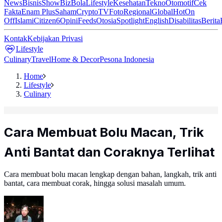
News
Bisnis
ShowBiz
Bola
Lifestyle
Kesehatan
Tekno
Otomotif
Cek
Fakta
Enam Plus
Saham
Crypto
TV
Foto
Regional
Global
Hot
On
Off
Islami
Citizen6
Opini
Feeds
Otosia
Spotlight
English
Disabilitas
Berita
Kontak
Kebijakan Privasi
Lifestyle
Culinary
Travel
Home & Decor
Pesona Indonesia
Home
Lifestyle
Culinary
Cara Membuat Bolu Macan, Trik
Anti Bantat dan Coraknya Terlihat
Cara membuat bolu macan lengkap dengan bahan, langkah, trik anti
bantat, cara membuat corak, hingga solusi masalah umum.