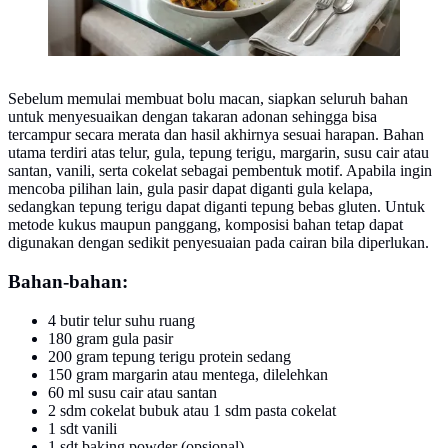
Sebelum memulai membuat bolu macan, siapkan seluruh bahan
untuk menyesuaikan dengan takaran adonan sehingga bisa
tercampur secara merata dan hasil akhirnya sesuai harapan. Bahan
utama terdiri atas telur, gula, tepung terigu, margarin, susu cair atau
santan, vanili, serta cokelat sebagai pembentuk motif. Apabila ingin
mencoba pilihan lain, gula pasir dapat diganti gula kelapa,
sedangkan tepung terigu dapat diganti tepung bebas gluten. Untuk
metode kukus maupun panggang, komposisi bahan tetap dapat
digunakan dengan sedikit penyesuaian pada cairan bila diperlukan.
Bahan-bahan:
4 butir telur suhu ruang
180 gram gula pasir
200 gram tepung terigu protein sedang
150 gram margarin atau mentega, dilelehkan
60 ml susu cair atau santan
2 sdm cokelat bubuk atau 1 sdm pasta cokelat
1 sdt vanili
1 sdt baking powder (opsional)