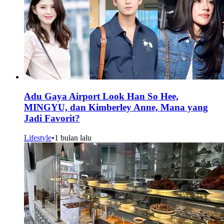
Adu Gaya Airport Look Han So Hee,
MINGYU, dan Kimberley Anne, Mana yang
Jadi Favorit?
Lifestyle
•
1 bulan lalu