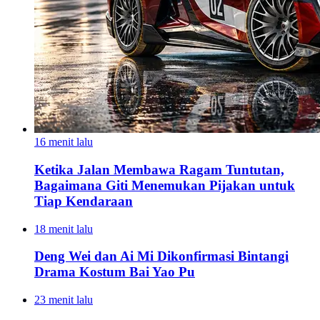
16 menit lalu
Ketika Jalan Membawa Ragam Tuntutan,
Bagaimana Giti Menemukan Pijakan untuk
Tiap Kendaraan
18 menit lalu
Deng Wei dan Ai Mi Dikonfirmasi Bintangi
Drama Kostum Bai Yao Pu
23 menit lalu