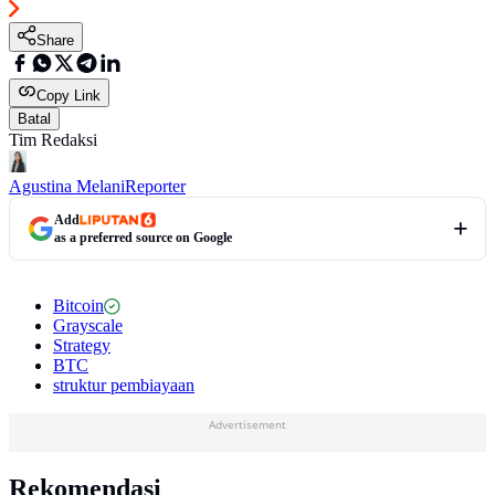
Share
Copy Link
Batal
Tim Redaksi
Agustina Melani
Reporter
Add
as a preferred source on Google
Bitcoin
Grayscale
Strategy
BTC
struktur pembiayaan
Advertisement
Rekomendasi