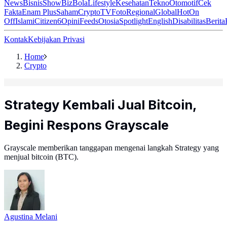
News
Bisnis
ShowBiz
Bola
Lifestyle
Kesehatan
Tekno
Otomotif
Cek
Fakta
Enam Plus
Saham
Crypto
TV
Foto
Regional
Global
Hot
On
Off
Islami
Citizen6
Opini
Feeds
Otosia
Spotlight
English
Disabilitas
Berita
Kontak
Kebijakan Privasi
Home
Crypto
Strategy Kembali Jual Bitcoin,
Begini Respons Grayscale
Grayscale memberikan tanggapan mengenai langkah Strategy yang
menjual bitcoin (BTC).
Agustina Melani