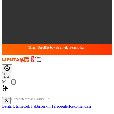
Iklan - Scroll ke bawah untuk melanjutkan
Menu
Tanya apapun tentang artikel ini...
Berita Utama
Cek Fakta
Terkini
Terpopuler
Rekomendasi