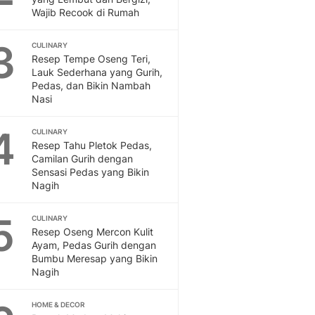
Feeds
Wajib Recook di Rumah
Feeds Liputan6: Kumpul
Terbaru Harian
3
CULINARY
Resep Tempe Oseng Teri,
Otosia
Lauk Sederhana yang Gurih,
Otosia
Pedas, dan Bikin Nambah
Spotlight
Nasi
Berita Terkini, Kabar Te
Dan Dunia - Liputan6.
4
CULINARY
English
Resep Tahu Pletok Pedas,
Exploring Knowledge, T
Camilan Gurih dengan
Sensasi Pedas yang Bikin
En.Liputan6.com
Nagih
Disabilitas
Disabilitas Berita Terkini
5
CULINARY
Harian, Berita Terbaru,
Resep Oseng Mercon Kulit
Berita
Ayam, Pedas Gurih dengan
Berita Hari Ini Politik,
Bumbu Meresap yang Bikin
Health
Nagih
Kabar Berita Terbaru D
Diet, Herbal Terbaik
HOME & DECOR