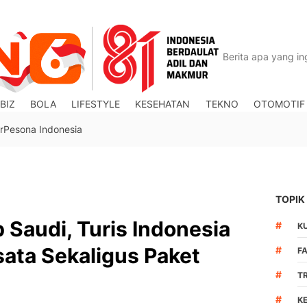
BIZ
BOLA
LIFESTYLE
KESEHATAN
TEKNO
OTOMOTIF
r
Pesona Indonesia
TOPIK
 Saudi, Turis Indonesia
#
K
sata Sekaligus Paket
#
F
#
T
#
K