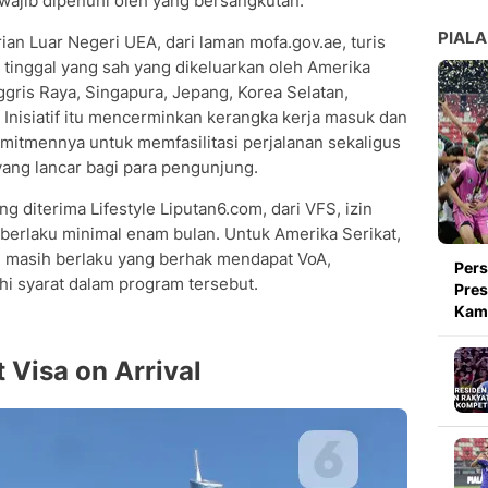
 wajib dipenuhi oleh yang bersangkutan.
PIALA
n Luar Negeri UEA, dari laman mofa.gov.ae, turis
n tinggal yang sah yang dikeluarkan oleh Amerika
ggris Raya, Singapura, Jepang, Korea Selatan,
. Inisiatif itu mencerminkan kerangka kerja masuk dan
komitmennya untuk memfasilitasi perjalanan sekaligus
ang lancar bagi para pengunjung.
g diterima Lifestyle Liputan6.com, dari VFS, izin
berlaku minimal enam bulan. Untuk Amerika Serikat,
 masih berlaku yang berhak mendapat VoA,
Pers
hi syarat dalam program tersebut.
Pres
Kami
 Visa on Arrival