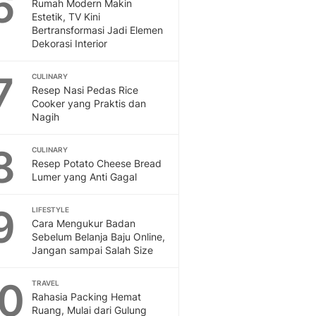
6
Sport
Rumah Modern Makin
Estetik, TV Kini
Berita Bola Terkini, Ja
Bertransformasi Jadi Elemen
Klasemen, Hasil Liga
Dekorasi Interior
7
CULINARY
Resep Nasi Pedas Rice
Cooker yang Praktis dan
Nagih
8
CULINARY
Resep Potato Cheese Bread
Lumer yang Anti Gagal
9
LIFESTYLE
Cara Mengukur Badan
Sebelum Belanja Baju Online,
Jangan sampai Salah Size
10
TRAVEL
Rahasia Packing Hemat
Ruang, Mulai dari Gulung