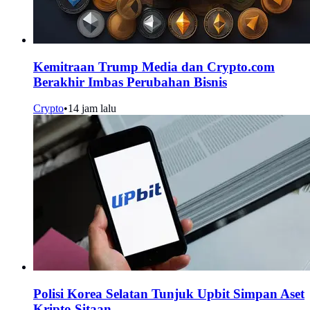
Kemitraan Trump Media dan Crypto.com
Berakhir Imbas Perubahan Bisnis
Crypto
•
14 jam lalu
Polisi Korea Selatan Tunjuk Upbit Simpan Aset
Kripto Sitaan