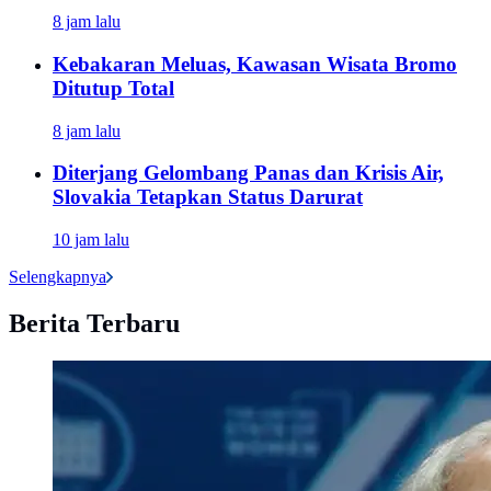
8 jam lalu
Kebakaran Meluas, Kawasan Wisata Bromo
Ditutup Total
8 jam lalu
Diterjang Gelombang Panas dan Krisis Air,
Slovakia Tetapkan Status Darurat
10 jam lalu
Selengkapnya
Berita Terbaru