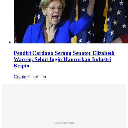
Pendiri Cardano Serang Senator Elizabeth
Warren, Sebut Ingin Hancurkan Industri
Kripto
Crypto
•
1 hari lalu
Advertisement