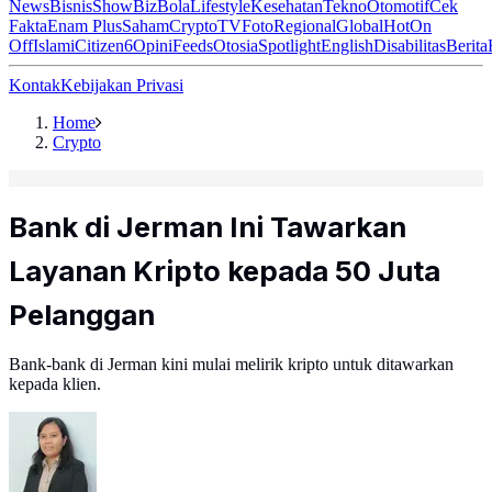
News
Bisnis
ShowBiz
Bola
Lifestyle
Kesehatan
Tekno
Otomotif
Cek
Fakta
Enam Plus
Saham
Crypto
TV
Foto
Regional
Global
Hot
On
Off
Islami
Citizen6
Opini
Feeds
Otosia
Spotlight
English
Disabilitas
Berita
Kontak
Kebijakan Privasi
Home
Crypto
Bank di Jerman Ini Tawarkan
Layanan Kripto kepada 50 Juta
Pelanggan
Bank-bank di Jerman kini mulai melirik kripto untuk ditawarkan
kepada klien.