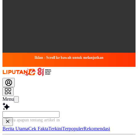
Iklan - Scroll ke bawah untuk melanjutkan
Menu
Tanya apapun tentang artikel ini...
Berita Utama
Cek Fakta
Terkini
Terpopuler
Rekomendasi