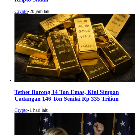
Crypto
•
20 jam lalu
Tether Borong 14 Ton Emas, Kini Simpan
Cadangan 146 Ton Senilai Rp 335 Triliun
Crypto
•
1 hari lalu