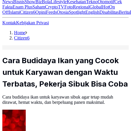
News
Bisnis
ShowBiz
Bola
Lifestyle
Kesehatan
Tekno
Otomotif
Cek
Fakta
Enam Plus
Saham
Crypto
TV
Foto
Regional
Global
Hot
On
Off
Islami
Citizen6
Opini
Feeds
Otosia
Spotlight
English
Disabilitas
Berita
Kontak
Kebijakan Privasi
Home
Citizen6
Cara Budidaya Ikan yang Cocok
untuk Karyawan dengan Waktu
Terbatas, Pekerja Sibuk Bisa Coba
Cara budidaya ikan untuk karyawan sibuk agar tetap mudah
dirawat, hemat waktu, dan berpeluang panen maksimal.