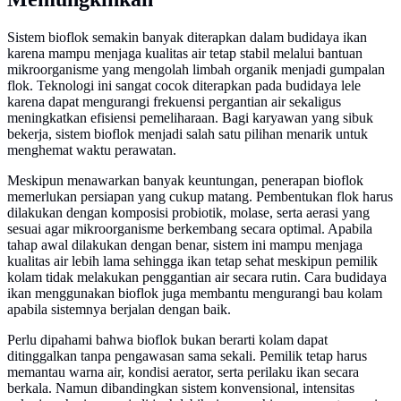
Sistem bioflok semakin banyak diterapkan dalam budidaya ikan
karena mampu menjaga kualitas air tetap stabil melalui bantuan
mikroorganisme yang mengolah limbah organik menjadi gumpalan
flok. Teknologi ini sangat cocok diterapkan pada budidaya lele
karena dapat mengurangi frekuensi pergantian air sekaligus
meningkatkan efisiensi pemeliharaan. Bagi karyawan yang sibuk
bekerja, sistem bioflok menjadi salah satu pilihan menarik untuk
menghemat waktu perawatan.
Meskipun menawarkan banyak keuntungan, penerapan bioflok
memerlukan persiapan yang cukup matang. Pembentukan flok harus
dilakukan dengan komposisi probiotik, molase, serta aerasi yang
sesuai agar mikroorganisme berkembang secara optimal. Apabila
tahap awal dilakukan dengan benar, sistem ini mampu menjaga
kualitas air lebih lama sehingga ikan tetap sehat meskipun pemilik
kolam tidak melakukan penggantian air secara rutin. Cara budidaya
ikan menggunakan bioflok juga membantu mengurangi bau kolam
apabila sistemnya berjalan dengan baik.
Perlu dipahami bahwa bioflok bukan berarti kolam dapat
ditinggalkan tanpa pengawasan sama sekali. Pemilik tetap harus
memantau warna air, kondisi aerator, serta perilaku ikan secara
berkala. Namun dibandingkan sistem konvensional, intensitas