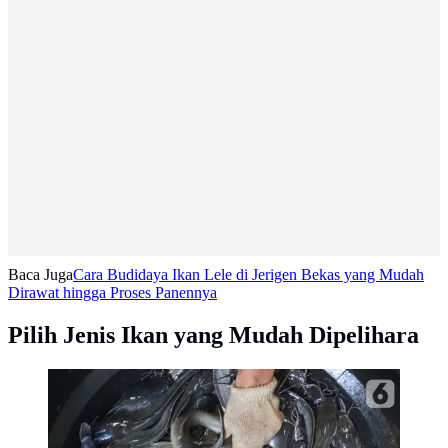
Baca Juga
Cara Budidaya Ikan Lele di Jerigen Bekas yang Mudah
Dirawat hingga Proses Panennya
Pilih Jenis Ikan yang Mudah Dipelihara
Ikan Lele yang siap dipotong sebelum dilakukan
pengasapan di Desa Pengasinan, Gunung Sindur,
Bogor, Rabu (30/9/2020). Selama pandemi Covid-19,
pengasapan lele yang dibeli oleh pengepul atau