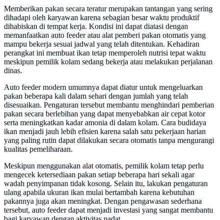
Memberikan pakan secara teratur merupakan tantangan yang sering
dihadapi oleh karyawan karena sebagian besar waktu produktif
dihabiskan di tempat kerja. Kondisi ini dapat diatasi dengan
memanfaatkan auto feeder atau alat pemberi pakan otomatis yang
mampu bekerja sesuai jadwal yang telah ditentukan. Kehadiran
perangkat ini membuat ikan tetap memperoleh nutrisi tepat waktu
meskipun pemilik kolam sedang bekerja atau melakukan perjalanan
dinas.
Auto feeder modern umumnya dapat diatur untuk mengeluarkan
pakan beberapa kali dalam sehari dengan jumlah yang telah
disesuaikan. Pengaturan tersebut membantu menghindari pemberian
pakan secara berlebihan yang dapat menyebabkan air cepat kotor
serta meningkatkan kadar amonia di dalam kolam. Cara budidaya
ikan menjadi jauh lebih efisien karena salah satu pekerjaan harian
yang paling rutin dapat dilakukan secara otomatis tanpa mengurangi
kualitas pemeliharaan.
Meskipun menggunakan alat otomatis, pemilik kolam tetap perlu
mengecek ketersediaan pakan setiap beberapa hari sekali agar
wadah penyimpanan tidak kosong. Selain itu, lakukan pengaturan
ulang apabila ukuran ikan mulai bertambah karena kebutuhan
pakannya juga akan meningkat. Dengan pengawasan sederhana
tersebut, auto feeder dapat menjadi investasi yang sangat membantu
bagi karyawan dengan aktivitas padat.