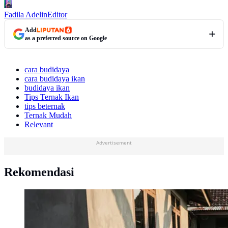
Fadila Adelin
Editor
Add
as a preferred source on Google
cara budidaya
cara budidaya ikan
budidaya ikan
Tips Ternak Ikan
tips beternak
Ternak Mudah
Relevant
Advertisement
Rekomendasi