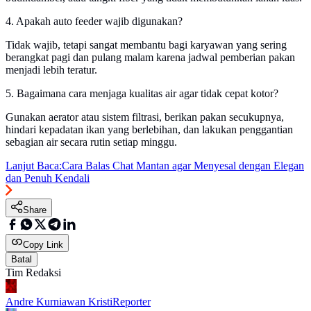
4. Apakah auto feeder wajib digunakan?
Tidak wajib, tetapi sangat membantu bagi karyawan yang sering
berangkat pagi dan pulang malam karena jadwal pemberian pakan
menjadi lebih teratur.
5. Bagaimana cara menjaga kualitas air agar tidak cepat kotor?
Gunakan aerator atau sistem filtrasi, berikan pakan secukupnya,
hindari kepadatan ikan yang berlebihan, dan lakukan penggantian
sebagian air secara rutin setiap minggu.
Lanjut Baca:
Cara Balas Chat Mantan agar Menyesal dengan Elegan
dan Penuh Kendali
Share
Copy Link
Batal
Tim Redaksi
Andre Kurniawan Kristi
Reporter