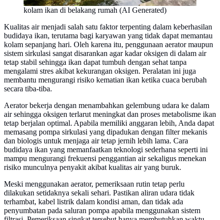
kolam ikan di belakang rumah (AI Generated)
Kualitas air menjadi salah satu faktor terpenting dalam keberhasilan
budidaya ikan, terutama bagi karyawan yang tidak dapat memantau
kolam sepanjang hari. Oleh karena itu, penggunaan aerator maupun
sistem sirkulasi sangat disarankan agar kadar oksigen di dalam air
tetap stabil sehingga ikan dapat tumbuh dengan sehat tanpa
mengalami stres akibat kekurangan oksigen. Peralatan ini juga
membantu mengurangi risiko kematian ikan ketika cuaca berubah
secara tiba-tiba.
Aerator bekerja dengan menambahkan gelembung udara ke dalam
air sehingga oksigen terlarut meningkat dan proses metabolisme ikan
tetap berjalan optimal. Apabila memiliki anggaran lebih, Anda dapat
memasang pompa sirkulasi yang dipadukan dengan filter mekanis
dan biologis untuk menjaga air tetap jernih lebih lama. Cara
budidaya ikan yang memanfaatkan teknologi sederhana seperti ini
mampu mengurangi frekuensi penggantian air sekaligus menekan
risiko munculnya penyakit akibat kualitas air yang buruk.
Meski menggunakan aerator, pemeriksaan rutin tetap perlu
dilakukan setidaknya sekali sehari. Pastikan aliran udara tidak
terhambat, kabel listrik dalam kondisi aman, dan tidak ada
penyumbatan pada saluran pompa apabila menggunakan sistem
filtrasi. Pemeriksaan singkat tersebut hanya membutuhkan waktu