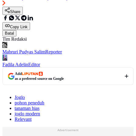
Share
Copy Link
Batal
Tim Redaksi
Mabruri Pudyas Salim
Reporter
Fadila Adelin
Editor
Add
as a preferred source on Google
Joglo
pohon peneduh
tanaman hias
joglo modern
Relevant
Advertisement