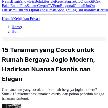
News
Bisnis
ShowBiz
Bola
Lifestyle
Kesehatan
Tekno
Otomotif
Cek
Fakta
Enam Plus
Saham
Crypto
TV
Foto
Regional
Global
Hot
On
Off
Islami
Citizen6
Opini
Feeds
Otosia
Spotlight
English
Disabilitas
Berita
Kontak
Kebijakan Privasi
Home
Hot
15 Tanaman yang Cocok untuk
Rumah Bergaya Joglo Modern,
Hadirkan Nuansa Eksotis nan
Elegan
Cari tanaman yang cocok untuk rumah bergaya joglo modern?
Simak 15 rekomendasi tanaman estetis, dari pohon peneduh hingga
tanaman gantung.