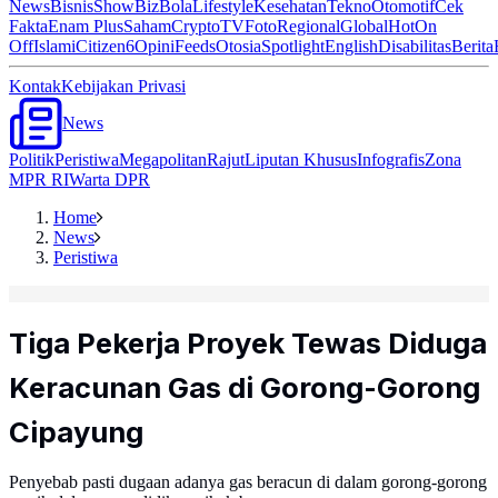
News
Bisnis
ShowBiz
Bola
Lifestyle
Kesehatan
Tekno
Otomotif
Cek
Fakta
Enam Plus
Saham
Crypto
TV
Foto
Regional
Global
Hot
On
Off
Islami
Citizen6
Opini
Feeds
Otosia
Spotlight
English
Disabilitas
Berita
Kontak
Kebijakan Privasi
News
Politik
Peristiwa
Megapolitan
Rajut
Liputan Khusus
Infografis
Zona
MPR RI
Warta DPR
Home
News
Peristiwa
Tiga Pekerja Proyek Tewas Diduga
Keracunan Gas di Gorong-Gorong
Cipayung
Penyebab pasti dugaan adanya gas beracun di dalam gorong-gorong