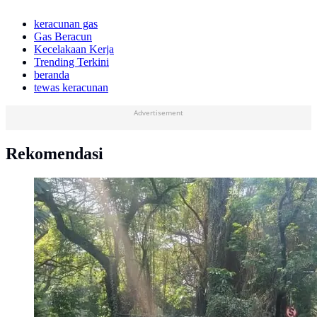
keracunan gas
Gas Beracun
Kecelakaan Kerja
Trending Terkini
beranda
tewas keracunan
Advertisement
Rekomendasi