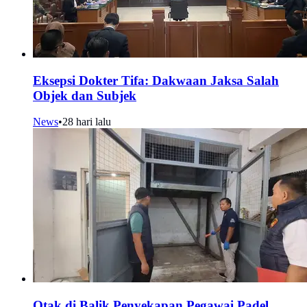
Eksepsi Dokter Tifa: Dakwaan Jaksa Salah
Objek dan Subjek
News
•
28 hari lalu
Otak di Balik Penyekapan Pegawai Padel