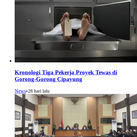
Kronologi Tiga Pekerja Proyek Tewas di
Gorong-Gorong Cipayung
News
•
28 hari lalu