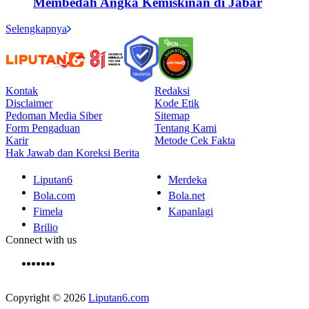
Membedah Angka Kemiskinan di Jabar
Selengkapnya
Kontak
Redaksi
Disclaimer
Kode Etik
Pedoman Media Siber
Sitemap
Form Pengaduan
Tentang Kami
Karir
Metode Cek Fakta
Hak Jawab dan Koreksi Berita
Liputan6
Merdeka
Bola.com
Bola.net
Fimela
Kapanlagi
Brilio
Connect with us
Copyright © 2026
Liputan6.com