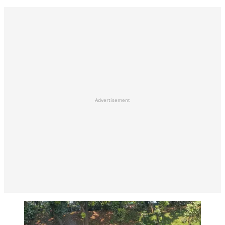
Advertisement
Petugas Gulkarmat evakuasi tiga pekerja tewas
keracunan gas beracun di daerah Cipayung, Jakarta