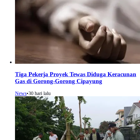
Tiga Pekerja Proyek Tewas Diduga Keracunan
Gas di Gorong-Gorong Cipayung
News
•
30 hari lalu