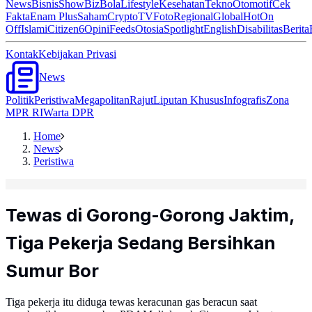
News
Bisnis
ShowBiz
Bola
Lifestyle
Kesehatan
Tekno
Otomotif
Cek
Fakta
Enam Plus
Saham
Crypto
TV
Foto
Regional
Global
Hot
On
Off
Islami
Citizen6
Opini
Feeds
Otosia
Spotlight
English
Disabilitas
Berita
Kontak
Kebijakan Privasi
News
Politik
Peristiwa
Megapolitan
Rajut
Liputan Khusus
Infografis
Zona
MPR RI
Warta DPR
Home
News
Peristiwa
Tewas di Gorong-Gorong Jaktim,
Tiga Pekerja Sedang Bersihkan
Sumur Bor
Tiga pekerja itu diduga tewas keracunan gas beracun saat