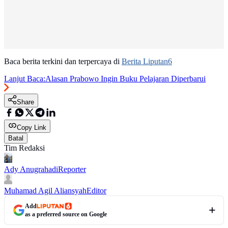
Baca berita terkini dan terpercaya di
Berita Liputan6
Lanjut Baca:
Alasan Prabowo Ingin Buku Pelajaran Diperbarui
Share
Copy Link
Batal
Tim Redaksi
Ady Anugrahadi
Reporter
Muhamad Agil Aliansyah
Editor
Add
as a preferred source on Google