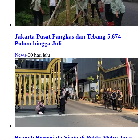
Jakarta Pusat Pangkas dan Tebang 5.674
Pohon hingga Juli
News
•
30 hari lalu
Brimob Bersenjata Siaga di Polda Metro Jaya