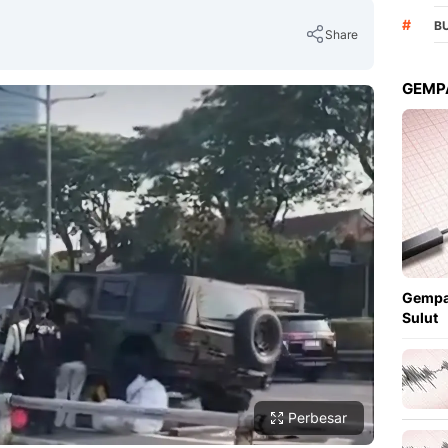
#
B
Share
GEMPA
Copy Link
Gempa
Sulut
Perbesar