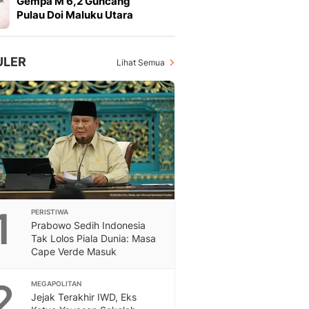
Gempa M 6,2 Guncang
Feeds
Pulau Doi Maluku Utara
Feeds Liputan6: Kumpul
Terbaru Harian
Otosia
ULER
Lihat Semua
Otosia
Spotlight
Berita Terkini, Kabar Te
Dan Dunia - Liputan6.
English
Exploring Knowledge, T
En.Liputan6.com
Disabilitas
Disabilitas Berita Terkini
1
PERISTIWA
Harian, Berita Terbaru,
Prabowo Sedih Indonesia
Berita
Tak Lolos Piala Dunia: Masa
Berita Hari Ini Politik,
Cape Verde Masuk
Health
Kabar Berita Terbaru D
2
MEGAPOLITAN
Diet, Herbal Terbaik
Jejak Terakhir IWD, Eks