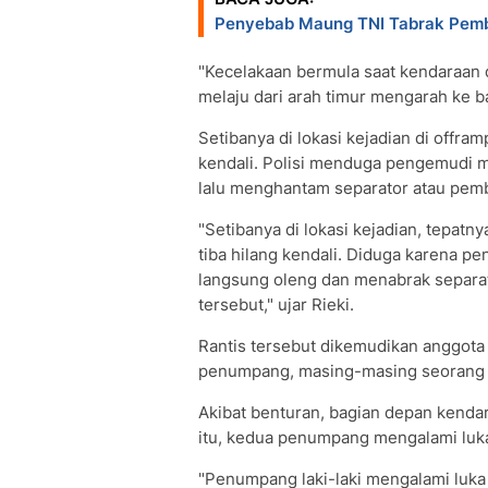
Penyebab Maung TNI Tabrak Pemba
"Kecelakaan bermula saat kendaraan 
melaju dari arah timur mengarah ke bar
Setibanya di lokasi kejadian di offram
kendali. Polisi menduga pengemudi m
lalu menghantam separator atau pemb
"Setibanya di lokasi kejadian, tepatn
tiba hilang kendali. Diduga karena p
langsung oleng dan menabrak separat
tersebut," ujar Rieki.
Rantis tersebut dikemudikan anggot
penumpang, masing-masing seorang l
Akibat benturan, bagian depan kend
itu, kedua penumpang mengalami luka
"Penumpang laki-laki mengalami luk