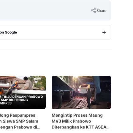
Share
 on Google
Copy Link
dong Paspampres,
Mengintip Proses Maung
 Siswa SMP Salam
MV3 Milik Prabowo
dengan Prabowo di
Diterbangkan ke KTT ASEAN
Mobil Maung
Filipina