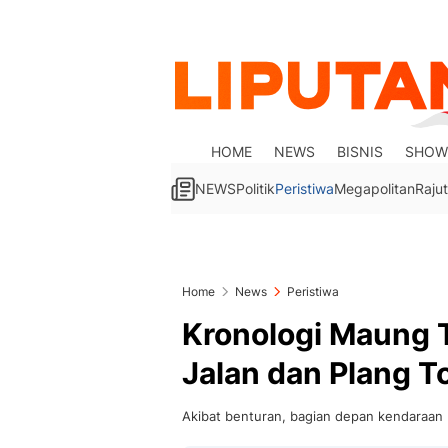
HOME
NEWS
BISNIS
SHOW
NEWS
Politik
Peristiwa
Megapolitan
Rajut
Home
News
Peristiwa
Kronologi Maung 
Jalan dan Plang T
Akibat benturan, bagian depan kendaraan