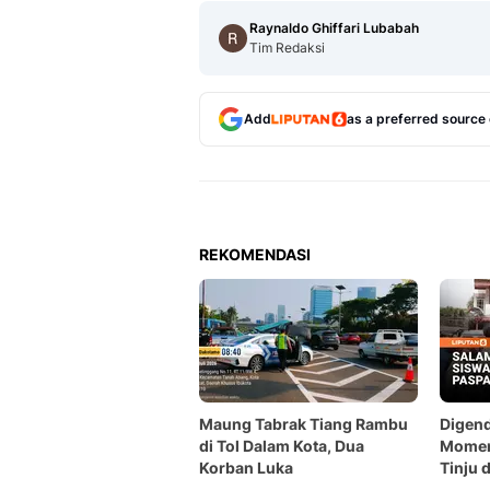
Raynaldo Ghiffari Lubabah
Tim Redaksi
Add
as a preferred source
REKOMENDASI
Maung Tabrak Tiang Rambu
Digen
di Tol Dalam Kota, Dua
Momen
Korban Luka
Tinju 
Atas 