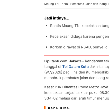
Maung TNI Tabrak Pembatas Jalan dan Plang T
Jadi intinya...
Rantis Maung TNI kecelakaan tungg
Kecelakaan diduga karena pengem
Korban dirawat di RSAD, penyelidi
Kendaraan takt
Liputan6.com, Jakarta -
tunggal di
Tol Dalam Kota
Jakarta, te
(9/7/2026) pagi. Insiden itu mengak
menabrak pembatas jalan dan tiang r
Kasat PJR Ditlantas Polda Metro Jaya
kecelakaan terjadi sekitar pukul 08.3
334-02 melaju dari arah timur menuju
BACA JUGA: