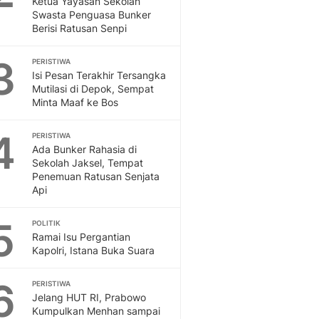
Ketua Yayasan Sekolah
Sport
Swasta Penguasa Bunker
Berita Bola Terkini, Ja
Berisi Ratusan Senpi
Klasemen, Hasil Liga
3
PERISTIWA
Isi Pesan Terakhir Tersangka
Mutilasi di Depok, Sempat
Minta Maaf ke Bos
4
PERISTIWA
Ada Bunker Rahasia di
Sekolah Jaksel, Tempat
Penemuan Ratusan Senjata
Api
5
POLITIK
Ramai Isu Pergantian
Kapolri, Istana Buka Suara
6
PERISTIWA
Jelang HUT RI, Prabowo
Kumpulkan Menhan sampai