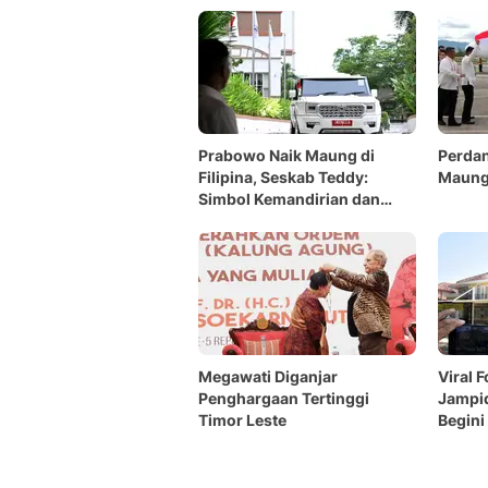
Prabowo Naik Maung di
Perdan
Filipina, Seskab Teddy:
Maung 
Simbol Kemandirian dan
Kemajuan Industri RI
Megawati Diganjar
Viral 
Penghargaan Tertinggi
Jampid
Timor Leste
Begini