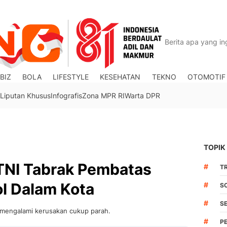
BIZ
BOLA
LIFESTYLE
KESEHATAN
TEKNO
OTOMOTIF
Liputan Khusus
Infografis
Zona MPR RI
Warta DPR
TOPIK
TNI Tabrak Pembatas
#
TR
ol Dalam Kota
#
S
#
S
 mengalami kerusakan cukup parah.
#
P