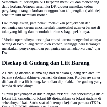
Sementara itu, tersangka AH berperan memukul dan menendang
dagu korban. Adapun tersangka DK diduga mengikat kedua
pergelangan tangan korban menggunakan tali pengikat (cable tie)
sebelum ikut memukul korban.
Dwi menjelaskan, para pelaku melakukan penyekapan dan
penganiayaan karena emosi setelah mengetahui adanya barang di
toko yang hilang dan menuduh korban sebagai pelakunya.
"Modus operandinya, tersangka emosi karena mengetahui adanya
barang di toko hilang dicuri oleh korban, sehingga para tersangka
melakukan penyekapan dan penganiayaan terhadap korban," ujar
Dwi.
Disekap di Gudang dan Lift Barang
AL diduga disekap selama tiga hari di dalam gudang dan area lift
barang sebelum akhirnya berhasil diselamatkan. Korban awalnya
ditahan di area lift barang, kemudian dipindahkan ke gudang yang
berada di sebelahnya.
“Untuk penyekapan di dua ruangan tersebut. Jadi sebelumnya dia di
lokasi lift, kemudian di lokasi lift dipindahkan ke lokasi gudang di
sebelahnya,” kata Satrio saat olah tempat kejadian perkara (TKP),
Senin (6/7/2026), dikutip dari
Antara
.