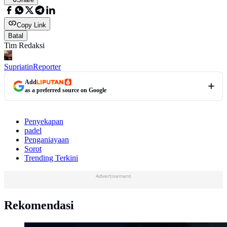
Copy Link
Batal
Tim Redaksi
Supriatin
Reporter
Add
as a preferred source on Google
Penyekapan
padel
Penganiayaan
Sorot
Trending Terkini
Advertisement
Rekomendasi