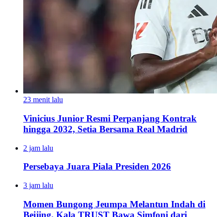
23 menit lalu
Vinicius Junior Resmi Perpanjang Kontrak
hingga 2032, Setia Bersama Real Madrid
2 jam lalu
Persebaya Juara Piala Presiden 2026
3 jam lalu
Momen Bungong Jeumpa Melantun Indah di
Beijing, Kala TRUST Bawa Simfoni dari