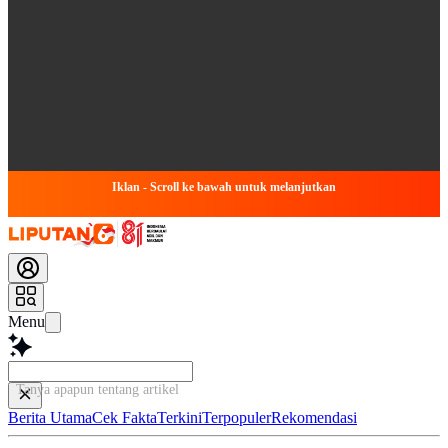
Iklan - Scroll ke bawah untuk melanjutkan
Menu
Tanya apapun tentang artikel ini...
Berita Utama
Cek Fakta
Terkini
Terpopuler
Rekomendasi