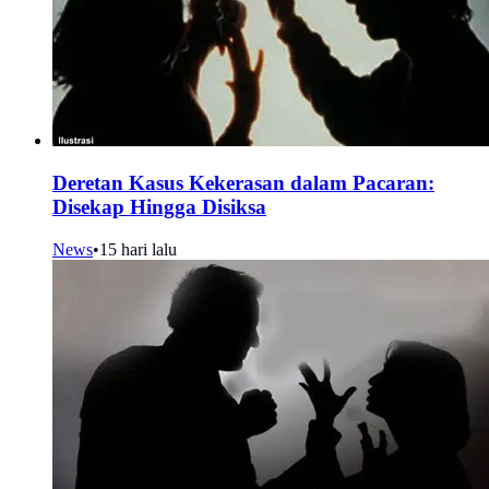
Deretan Kasus Kekerasan dalam Pacaran:
Disekap Hingga Disiksa
News
•
15 hari lalu