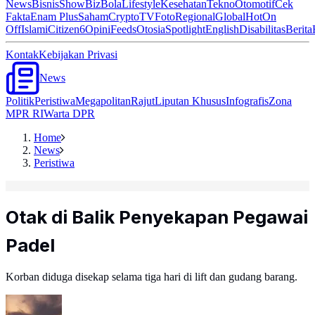
News
Bisnis
ShowBiz
Bola
Lifestyle
Kesehatan
Tekno
Otomotif
Cek
Fakta
Enam Plus
Saham
Crypto
TV
Foto
Regional
Global
Hot
On
Off
Islami
Citizen6
Opini
Feeds
Otosia
Spotlight
English
Disabilitas
Berita
Kontak
Kebijakan Privasi
News
Politik
Peristiwa
Megapolitan
Rajut
Liputan Khusus
Infografis
Zona
MPR RI
Warta DPR
Home
News
Peristiwa
Otak di Balik Penyekapan Pegawai
Padel
Korban diduga disekap selama tiga hari di lift dan gudang barang.