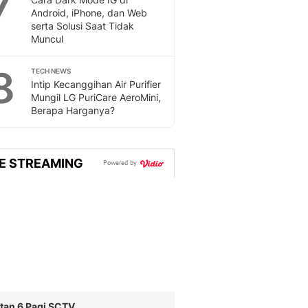
7
Android, iPhone, dan Web
serta Solusi Saat Tidak
Muncul
8
TECH NEWS
Intip Kecanggihan Air Purifier
Mungil LG PuriCare AeroMini,
Berapa Harganya?
VE STREAMING
Powered by
tan 6 Pagi SCTV