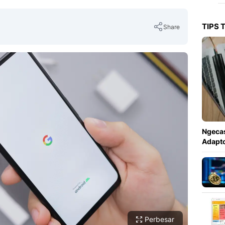
TIPS 
Share
Copy Link
Ngecas
Adapto
Perbesar