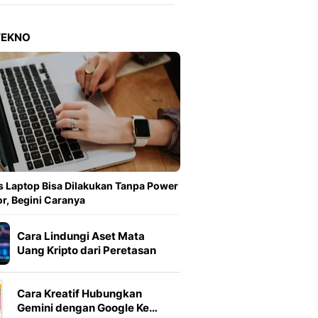
Berita Daerah Dan Peri
Terbaru
Global
TEKNO
Berita Internasional, Sa
Inspiratif, Unik, Dan M
Hot
Hot Liputan6.com Menya
Dan Terbaru
On Off
On Off Liputan6: Sinop
& Berita Bisnis Digital
Islami
 Laptop Bisa Dilakukan Tanpa Power
Berita & Kajian Islami
r, Begini Caranya
Hikmah - Liputan6
Citizen6
Cara Lindungi Aset Mata
Berita Citizen6 - Medi
Uang Kripto dari Peretasan
Liputan6.com
Opini
Cara Kreatif Hubungkan
Opini Liputan6: Analis
Gemini dengan Google Ke…
Pandang Dan Perspekti