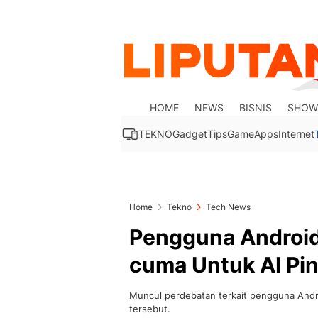
HOME
NEWS
BISNIS
SHOW
TEKNO
Gadget
Tips
Game
Apps
Internet
Home
Tekno
Tech News
Pengguna Android
cuma Untuk AI Pin
Muncul perdebatan terkait pengguna Andro
tersebut.