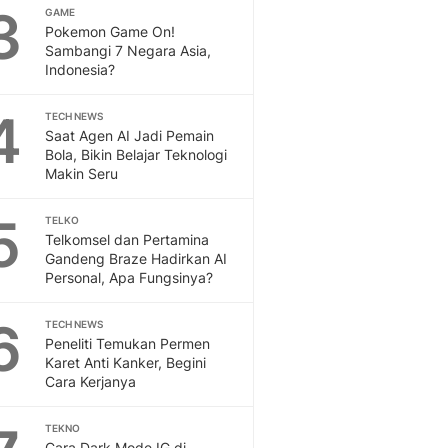
Sport
3
GAME
Berita Bola Terkini, Ja
Pokemon Game On!
Klasemen, Hasil Liga
Sambangi 7 Negara Asia,
Indonesia?
4
TECH NEWS
Saat Agen AI Jadi Pemain
Bola, Bikin Belajar Teknologi
Makin Seru
5
TELKO
Telkomsel dan Pertamina
Gandeng Braze Hadirkan AI
Personal, Apa Fungsinya?
6
TECH NEWS
Peneliti Temukan Permen
Karet Anti Kanker, Begini
Cara Kerjanya
TEKNO
Cara Dark Mode IG di