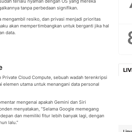
 sudah terlalu nyaman dengan OS yang mereka
alkannya tanpa perbedaan signifikan.
mengambil resiko, dan privasi menjadi prioritas
aku akan mempertimbangkan untuk berganti jika hal
an data.
e
LI
n Private Cloud Compute, sebuah wadah terenkripsi
ai elemen utama untuk menangani data personal
omentar mengenai apakah Gemini dan Siri
sponden menyatakan, “Selama Google memegang
rdepan dan memiliki fitur lebih banyak lagi, dengan
un lalu.”
Lipu