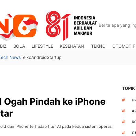
BIZ
BOLA
LIFESTYLE
KESEHATAN
TEKNO
OTOMOTIF
Tech News
Telko
Android
Startup
TOPIK
 Ogah Pindah ke iPhone
#
H
tar
#
A
#
K
id dan iPhone terhadap fitur AI pada kedua sistem operasi
#
G