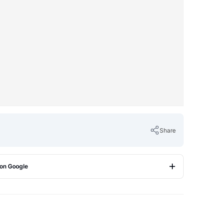
Share
 on Google
Copy Link