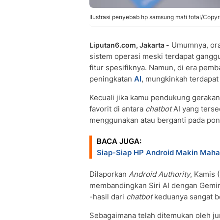
Ilustrasi penyebab hp samsung mati total/Copy
Umumnya, oran
Liputan6.com, Jakarta -
sistem operasi meski terdapat gangg
fitur spesifiknya. Namun, di era pem
peningkatan
AI
, mungkinkah terdapat
Kecuali jika kamu pendukung geraka
favorit di antara
chatbot
AI yang terse
menggunakan atau berganti pada pon
BACA JUGA:
Siap-Siap HP Android Makin Maha
Dilaporkan
Android Authority
, Kamis 
membandingkan Siri AI dengan Gemi
-hasil dari
chatbot
keduanya sangat b
Sebagaimana telah ditemukan oleh jurn