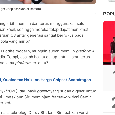
right unsplash/Daniel Romero
POP
g lebih memilih dan terus menggunakan satu
uan kecil, sehingga mereka tetap dapat menikmati
baruan OS antar generasi sangat berfokus pada
 pola yang mirip?
n Luddite modern, mungkin sudah memilih
platform
AI
dia. Tetapi, apakah hal itu cukup untuk kamu terus
sel atau
platform
tertentu?
l, Qualcomm Naikkan Harga Chipset Snapdragon
(9/7/2026), dari hasil
polling
yang sudah digelar untuk
ni--meskipun Siri meminjam
framework
dari Gemini-
erbeda.
alis teknologi Dhruv Bhutani, Siri, bahkan versi