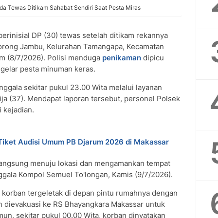
da Tewas Ditikam Sahabat Sendiri Saat Pesta Miras
erinisial DP (30) tewas setelah ditikam rekannya
 Borong Jambu, Kelurahan Tamangapa, Kecamatan
m (8/7/2026). Polisi menduga
penikaman
dipicu
gelar pesta minuman keras.
nggala sekitar pukul 23.00 Wita melalui layanan
alija (37). Mendapat laporan tersebut, personel Polsek
 kejadian.
 Tiket Audisi Umum PB Djarum 2026 di Makassar
 langsung menuju lokasi dan mengamankan tempat
nggala Kompol Semuel To'longan, Kamis (9/7/2026).
ti korban tergeletak di depan pintu rumahnya dengan
n dievakuasi ke RS Bhayangkara Makassar untuk
, sekitar pukul 00.00 Wita, korban dinyatakan