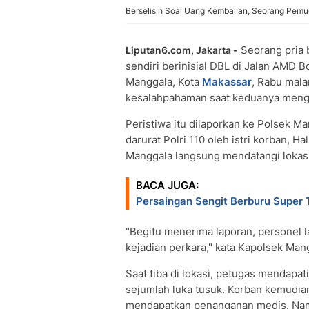
Berselisih Soal Uang Kembalian, Seorang Pemu
Seorang pria b
Liputan6.com, Jakarta -
sendiri berinisial DBL di Jalan AMD
Manggala, Kota
Makassar
, Rabu mala
kesalahpahaman saat keduanya meng
Peristiwa itu dilaporkan ke Polsek Ma
darurat Polri 110 oleh istri korban, H
Manggala langsung mendatangi lokasi
BACA JUGA:
Persaingan Sengit Berburu Super
"Begitu menerima laporan, personel
kejadian perkara," kata Kapolsek Ma
Saat tiba di lokasi, petugas mendapa
sejumlah luka tusuk. Korban kemudia
mendapatkan penanganan medis. Namun