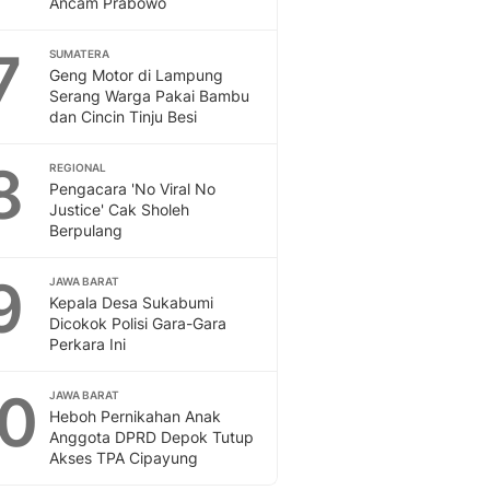
Ancam Prabowo
Sport
Berita Bola Terkini, Ja
7
Klasemen, Hasil Liga
SUMATERA
Geng Motor di Lampung
Serang Warga Pakai Bambu
dan Cincin Tinju Besi
8
REGIONAL
Pengacara 'No Viral No
Justice' Cak Sholeh
Berpulang
9
JAWA BARAT
Kepala Desa Sukabumi
Dicokok Polisi Gara-Gara
Perkara Ini
10
JAWA BARAT
Heboh Pernikahan Anak
Anggota DPRD Depok Tutup
Akses TPA Cipayung