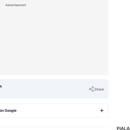
Advertisement
h
Share
 on Google
Copy Link
PIALA