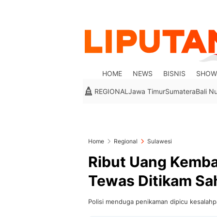
HOME
NEWS
BISNIS
SHOW
REGIONAL
Jawa Timur
Sumatera
Bali N
Home
Regional
Sulawesi
Ribut Uang Kembal
Tewas Ditikam Sa
Polisi menduga penikaman dipicu kesalah