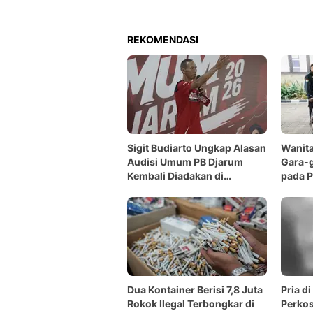
REKOMENDASI
Sigit Budiarto Ungkap Alasan
Wanita
Audisi Umum PB Djarum
Gara-g
Kembali Diadakan di
pada P
Makassar
Dua Kontainer Berisi 7,8 Juta
Pria d
Rokok Ilegal Terbongkar di
Perkos