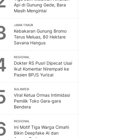
2
Feeds
Api di Gunung Gede, Bara
Masih Mengintai
Feeds Liputan6: Kumpul
Terbaru Harian
3
JAWA TIMUR
Otosia
Kebakaran Gunung Bromo
Otosia
Terus Meluas, 80 Hektare
Spotlight
Savana Hangus
Berita Terkini, Kabar Te
Dan Dunia - Liputan6.
4
REGIONAL
English
Dokter RS Pusri Dipecat Usai
Exploring Knowledge, T
Ikut Komentar Nirempati ke
Pasien BPJS Yurizal
En.Liputan6.com
Disabilitas
5
Disabilitas Berita Terkini
SULAWESI
Viral Ketua Ormas Intimidasi
Harian, Berita Terbaru,
Pemilik Toko Gara-gara
Berita
Bendera
Berita Hari Ini Politik,
Health
6
REGIONAL
Kabar Berita Terbaru D
Ini Motif Tiga Warga Cimahi
Diet, Herbal Terbaik
Bikin Deepfake AI dan