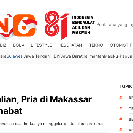
BIZ
BOLA
LIFESTYLE
KESEHATAN
TEKNO
OTOMOTIF
usra
Sulawesi
Jawa Tengah - DIY
Jawa Barat
Kalimantan
Maluku-Papua
TOPIK
ian, Pria di Makassar
#
R
habat
#
TR
#
B
pahaman saat keduanya menggelar pesta minuman keras.
#
K