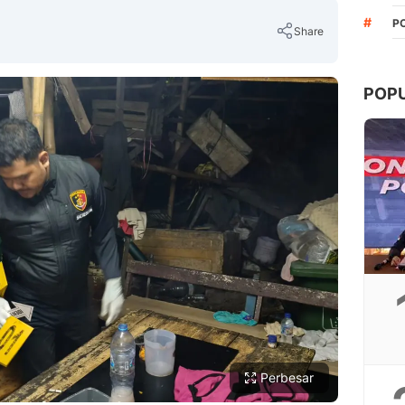
#
PO
Share
POP
Copy Link
Perbesar