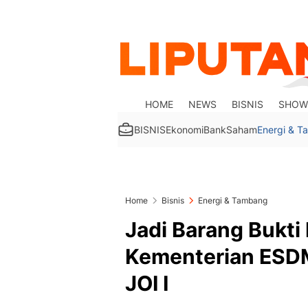
HOME
NEWS
BISNIS
SHOW
BISNIS
Ekonomi
Bank
Saham
Energi & 
Home
Bisnis
Energi & Tambang
Jadi Barang Bukt
Kementerian ESDM
JOI I