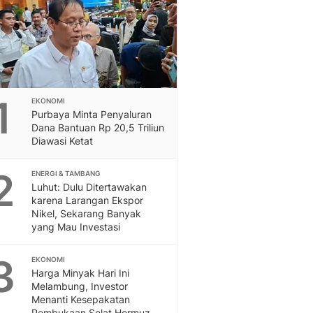
Sport
Berita Bola Terkini, Ja
Klasemen, Hasil Liga
1
EKONOMI
Purbaya Minta Penyaluran
Dana Bantuan Rp 20,5 Triliun
Diawasi Ketat
2
ENERGI & TAMBANG
Luhut: Dulu Ditertawakan
karena Larangan Ekspor
Nikel, Sekarang Banyak
yang Mau Investasi
3
EKONOMI
Harga Minyak Hari Ini
Melambung, Investor
Menanti Kesepakatan
Pembukaan Selat Hormuz