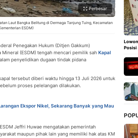
Perbesar
atan Laut Bangka Belitung di Dermaga Tanjung Tuing, Kecamatan
k Kementerian ESDM)
Lowong
nderal Penegakan Hukum (Ditjen Gakkum)
Posisi
 Mineral (ESDM) tengah mencari pemilik sah
Kapal
alam penyelidikan dugaan tindak pidana
kapal tersebut diberi waktu hingga 13 Juli 2026 untuk
belum proses pelelangan dilakukan.
 Larangan Ekspor Nikel, Sekarang Banyak yang Mau
POP
 ESDM Jeffri Huwae mengatakan pemerintah
rakat maupun pihak lain yang memiliki hak atas KM