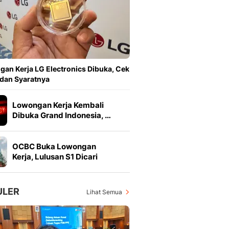
Feeds
Feeds Liputan6: Kumpul
Terbaru Harian
Otosia
Otosia
Spotlight
an Kerja LG Electronics Dibuka, Cek
Berita Terkini, Kabar Te
 dan Syaratnya
Dan Dunia - Liputan6.
English
Lowongan Kerja Kembali
Exploring Knowledge, T
Dibuka Grand Indonesia, …
En.Liputan6.com
Disabilitas
OCBC Buka Lowongan
Disabilitas Berita Terkini
Kerja, Lulusan S1 Dicari
Harian, Berita Terbaru,
Berita
Berita Hari Ini Politik,
ULER
Lihat Semua
Health
Kabar Berita Terbaru D
Diet, Herbal Terbaik