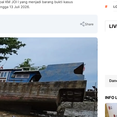
al KM JOI I yang menjadi barang bukti kasus
#
ngga 13 Juli 2026.
L
Share
LI
Copy Link
Dan
INFO