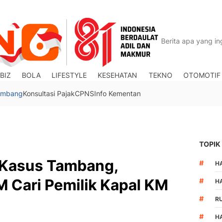
BIZ
BOLA
LIFESTYLE
KESEHATAN
TEKNO
OTOMOTIF
Tambang
Konsultasi Pajak
CPNS
Info Kementan
TOPIK
i Kasus Tambang,
#
HA
 Cari Pemilik Kapal KM
#
H
#
R
#
H