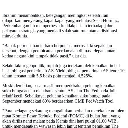
Ibrahim menambahkan, ketegangan meningkat setelah Iran
dilaporkan menyerang kapal-kapal yang melintasi Selat Hormuz.
Perkembangan itu memperbesar ketidakpastian terhadap jalur
pelayaran strategis yang menjadi salah satu rute utama distribusi
minyak dunia.
"Babak permusuhan terbaru berpotensi merusak kesepakatan
tersebut, dengan pembicaraan perdamaian di masa depan antara
kedua negara kini tampak tidak pasti," ujar dia.
Selain faktor geopolitik, rupiah juga tertekan oleh kenaikan imbal
hasil obligasi pemerintah AS. Yield obligasi pemerintah AS tenor 10
tahun tercatat naik 5,5 basis poin menjadi 4,525%.
Meski demikian, pasar masih memperkirakan peluang kenaikan
suku bunga acuan oleh bank sentral AS atau The Fed pada Juli
relatif kecil. Sebaliknya, peluang kenaikan suku bunga pada
September mendekati 60% berdasarkan CME FedWatch Tool.
"Para pedagang sekarang mengalihkan perhatian mereka ke notulen
rapat Komite Pasar Terbuka Federal (FOMC) di bulan Juni, yang
akan dirilis nanti malam pada Kamis dini hari pukul 01.00 WIB,
untuk mendapatkan wawasan lebih lanjut tentang pemikiran The