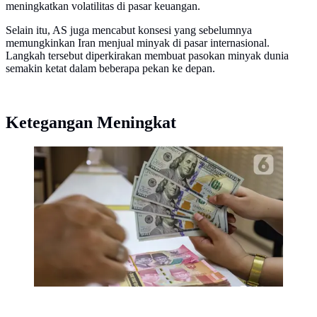
meningkatkan volatilitas di pasar keuangan.
Selain itu, AS juga mencabut konsesi yang sebelumnya
memungkinkan Iran menjual minyak di pasar internasional.
Langkah tersebut diperkirakan membuat pasokan minyak dunia
semakin ketat dalam beberapa pekan ke depan.
Ketegangan Meningkat
Teller memperlihatkan mata uang rupiah dan dolar AS
di Jakarta. Nilai tukar rupiah melemah pada penutupan
perdagangan Rabu (8/7/2026).(Liputan6.com/Angga
Yuniar)