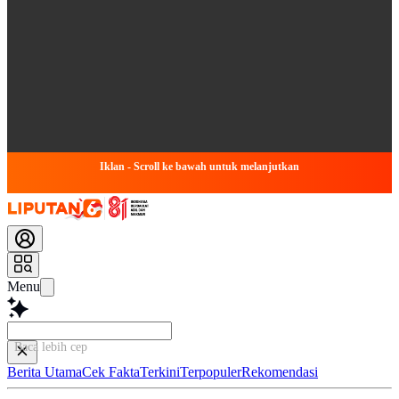
Iklan - Scroll ke bawah untuk melanjutkan
Menu
Baca lebih cepat...
Berita Utama
Cek Fakta
Terkini
Terpopuler
Rekomendasi