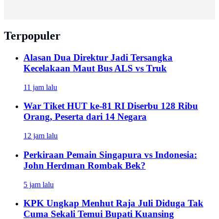
Terpopuler
Alasan Dua Direktur Jadi Tersangka
Kecelakaan Maut Bus ALS vs Truk
11 jam lalu
War Tiket HUT ke-81 RI Diserbu 128 Ribu
Orang, Peserta dari 14 Negara
12 jam lalu
Perkiraan Pemain Singapura vs Indonesia:
John Herdman Rombak Bek?
5 jam lalu
KPK Ungkap Menhut Raja Juli Diduga Tak
Cuma Sekali Temui Bupati Kuansing