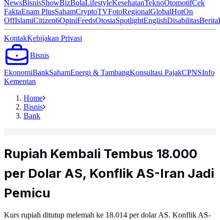
News
Bisnis
ShowBiz
Bola
Lifestyle
Kesehatan
Tekno
Otomotif
Cek
Fakta
Enam Plus
Saham
Crypto
TV
Foto
Regional
Global
Hot
On
Off
Islami
Citizen6
Opini
Feeds
Otosia
Spotlight
English
Disabilitas
Berita
Kontak
Kebijakan Privasi
Bisnis
Ekonomi
Bank
Saham
Energi & Tambang
Konsultasi Pajak
CPNS
Info
Kementan
Home
Bisnis
Bank
Rupiah Kembali Tembus 18.000
per Dolar AS, Konflik AS-Iran Jadi
Pemicu
Kurs rupiah ditutup melemah ke 18.014 per dolar AS. Konflik AS-