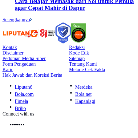
Cara Belajar Memasak dari Nol untuk Pemula
agar Cepat Mahir di Dapur
Selengkapnya
Kontak
Redaksi
Disclaimer
Kode Etik
Pedoman Media Siber
Sitemap
Form Pengaduan
Tentang Kami
Karir
Metode Cek Fakta
Hak Jawab dan Koreksi Berita
Liputan6
Merdeka
Bola.com
Bola.net
Fimela
Kapanlagi
Brilio
Connect with us