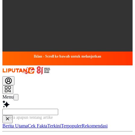
Iklan - Scroll ke bawah untuk melanjutkan
Menu
Tanya apapun tentang artikel ini...
Berita Utama
Cek Fakta
Terkini
Terpopuler
Rekomendasi