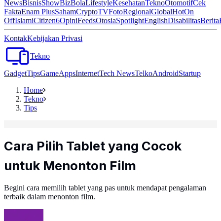
News
Bisnis
ShowBiz
Bola
Lifestyle
Kesehatan
Tekno
Otomotif
Cek
Fakta
Enam Plus
Saham
Crypto
TV
Foto
Regional
Global
Hot
On
Off
Islami
Citizen6
Opini
Feeds
Otosia
Spotlight
English
Disabilitas
Berita
Kontak
Kebijakan Privasi
Tekno
Gadget
Tips
Game
Apps
Internet
Tech News
Telko
Android
Startup
Home
Tekno
Tips
Cara Pilih Tablet yang Cocok
untuk Menonton Film
Begini cara memilih tablet yang pas untuk mendapat pengalaman
terbaik dalam menonton film.