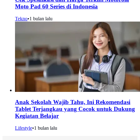
Moto Pad 60 Series di Indonesia
Tekno
•
1 bulan lalu
Anak Sekolah Wajib Tahu, Ini Rekomendasi
Tablet Terjangkau yang Cocok untuk Dukung
Kegiatan Belajar
Lifestyle
•
1 bulan lalu