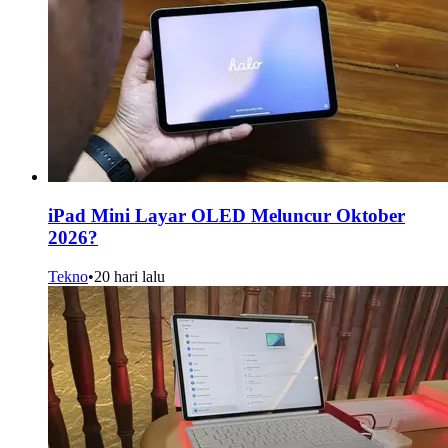
iPad Mini Layar OLED Meluncur Oktober
2026?
Tekno
•
20 hari lalu