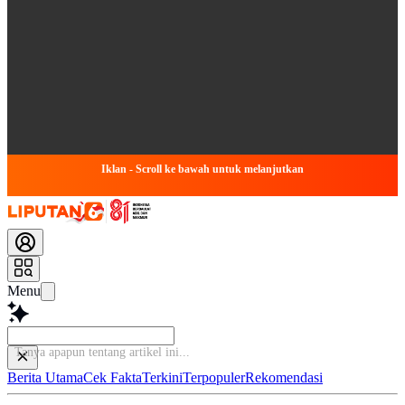
Iklan - Scroll ke bawah untuk melanjutkan
Menu
Tanya apapun t
Berita Utama
Cek Fakta
Terkini
Terpopuler
Rekomendasi