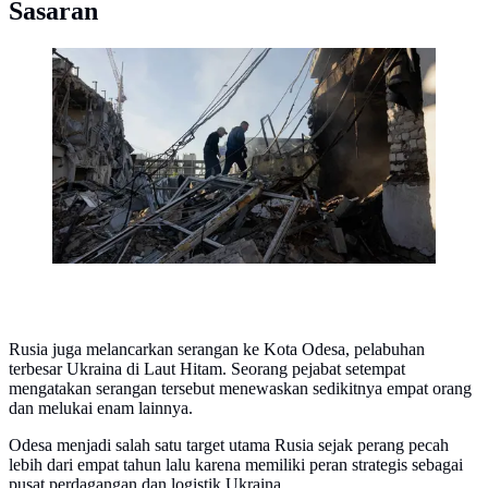
Sasaran
Warga setempat berjalan di dekat dealer mobil yang
rusak akibat serangan rudal dan drone besar-besaran
Rusia di Kyiv. (Tetiana DZHAFAROVA/AFP)
Rusia juga melancarkan serangan ke Kota Odesa, pelabuhan
terbesar Ukraina di Laut Hitam. Seorang pejabat setempat
mengatakan serangan tersebut menewaskan sedikitnya empat orang
dan melukai enam lainnya.
Odesa menjadi salah satu target utama Rusia sejak perang pecah
lebih dari empat tahun lalu karena memiliki peran strategis sebagai
pusat perdagangan dan logistik Ukraina.