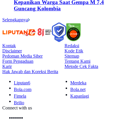
Kepanikan Warga Saat Gempa M 7,4
Guncang Kolombia
Selengkapnya
Kontak
Redaksi
Disclaimer
Kode Etik
Pedoman Media Siber
Sitemap
Form Pengaduan
Tentang Kami
Karir
Metode Cek Fakta
Hak Jawab dan Koreksi Berita
Liputan6
Merdeka
Bola.com
Bola.net
Fimela
Kapanlagi
Brilio
Connect with us