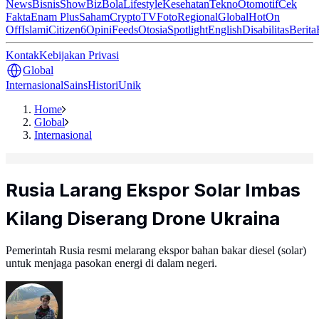
News
Bisnis
ShowBiz
Bola
Lifestyle
Kesehatan
Tekno
Otomotif
Cek
Fakta
Enam Plus
Saham
Crypto
TV
Foto
Regional
Global
Hot
On
Off
Islami
Citizen6
Opini
Feeds
Otosia
Spotlight
English
Disabilitas
Berita
Kontak
Kebijakan Privasi
Global
Internasional
Sains
Histori
Unik
Home
Global
Internasional
Rusia Larang Ekspor Solar Imbas
Kilang Diserang Drone Ukraina
Pemerintah Rusia resmi melarang ekspor bahan bakar diesel (solar)
untuk menjaga pasokan energi di dalam negeri.