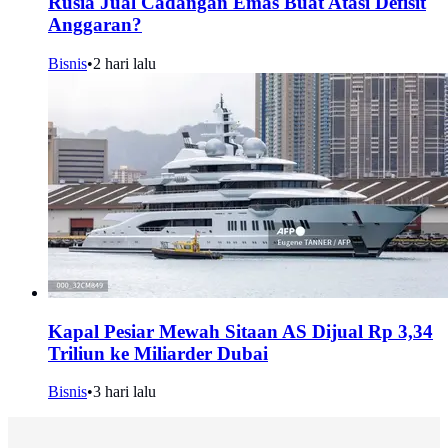
Rusia Jual Cadangan Emas Buat Atasi Defisit
Anggaran?
Bisnis
•
2 hari lalu
Kapal Pesiar Mewah Sitaan AS Dijual Rp 3,34
Triliun ke Miliarder Dubai
Bisnis
•
3 hari lalu