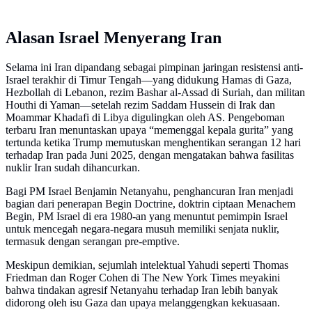
Alasan Israel Menyerang Iran
Selama ini Iran dipandang sebagai pimpinan jaringan resistensi anti-
Israel terakhir di Timur Tengah—yang didukung Hamas di Gaza,
Hezbollah di Lebanon, rezim Bashar al-Assad di Suriah, dan militan
Houthi di Yaman—setelah rezim Saddam Hussein di Irak dan
Moammar Khadafi di Libya digulingkan oleh AS. Pengeboman
terbaru Iran menuntaskan upaya “memenggal kepala gurita” yang
tertunda ketika Trump memutuskan menghentikan serangan 12 hari
terhadap Iran pada Juni 2025, dengan mengatakan bahwa fasilitas
nuklir Iran sudah dihancurkan.
Bagi PM Israel Benjamin Netanyahu, penghancuran Iran menjadi
bagian dari penerapan Begin Doctrine, doktrin ciptaan Menachem
Begin, PM Israel di era 1980-an yang menuntut pemimpin Israel
untuk mencegah negara-negara musuh memiliki senjata nuklir,
termasuk dengan serangan pre-emptive.
Meskipun demikian, sejumlah intelektual Yahudi seperti Thomas
Friedman dan Roger Cohen di The New York Times meyakini
bahwa tindakan agresif Netanyahu terhadap Iran lebih banyak
didorong oleh isu Gaza dan upaya melanggengkan kekuasaan.