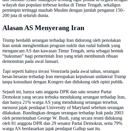
wilayah dan populasi terbesar kedua di Timur Tengah, sekaligus
pemimpin tertinggi mazhab Muslim dengan jumlah penganut 150–
200 juta di seluruh dunia.
Alasan AS Menyerang Iran
Trump berdalih serangan terhadap Iran didorong oleh penolakan
Iran untuk menghentikan program nuklir dan rudal balistik yang
mengancam AS dan kawasan Timur Tengah, serta sebagai bentuk
“hukuman” bagi pemerintah Iran yang telah membunuh ribuan
demonstran pada awal Januari.
Tapi seperti halnya invasi Venezuela pada awal tahun, serangan
besar-besaran terhadap Iran merupakan keputusan unilateral Trump
tanpa konsultasi dengan Kongres dan didukung oleh opini publik.
Sejauh ini, hanya satu anggota DPR dan satu senator Partai
Demokrat yang secara terbuka mendukung serangan terhadap Iran,
dan hanya 21% warga AS yang mendukung serangan tersebut,
menurut jajak pendapat University of Maryland sebelum serangan
dilakukan. Bandingkan dengan serangan terhadap Irak pada 2003
oleh pemerintahan George W. Bush, yang secara resmi didukung
oleh 81 anggota DPR dan 29 senator Partai Demokrat, serta 79%
warga AS berdasarkan jajak pendapat Gallup saat itu.