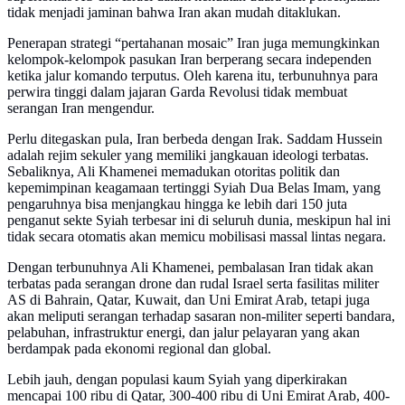
tidak menjadi jaminan bahwa Iran akan mudah ditaklukan.
Penerapan strategi “pertahanan mosaic” Iran juga memungkinkan
kelompok-kelompok pasukan Iran berperang secara independen
ketika jalur komando terputus. Oleh karena itu, terbunuhnya para
perwira tinggi dalam jajaran Garda Revolusi tidak membuat
serangan Iran mengendur.
Perlu ditegaskan pula, Iran berbeda dengan Irak. Saddam Hussein
adalah rejim sekuler yang memiliki jangkauan ideologi terbatas.
Sebaliknya, Ali Khamenei memadukan otoritas politik dan
kepemimpinan keagamaan tertinggi Syiah Dua Belas Imam, yang
pengaruhnya bisa menjangkau hingga ke lebih dari 150 juta
penganut sekte Syiah terbesar ini di seluruh dunia, meskipun hal ini
tidak secara otomatis akan memicu mobilisasi massal lintas negara.
Dengan terbunuhnya Ali Khamenei, pembalasan Iran tidak akan
terbatas pada serangan drone dan rudal Israel serta fasilitas militer
AS di Bahrain, Qatar, Kuwait, dan Uni Emirat Arab, tetapi juga
akan meliputi serangan terhadap sasaran non-militer seperti bandara,
pelabuhan, infrastruktur energi, dan jalur pelayaran yang akan
berdampak pada ekonomi regional dan global.
Lebih jauh, dengan populasi kaum Syiah yang diperkirakan
mencapai 100 ribu di Qatar, 300-400 ribu di Uni Emirat Arab, 400-