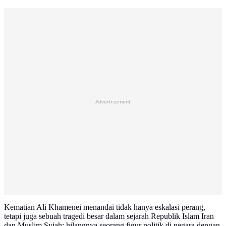
Advertisement
Kematian Ali Khamenei menandai tidak hanya eskalasi perang,
tetapi juga sebuah tragedi besar dalam sejarah Republik Islam Iran
dan Muslim Syiah: hilangnya seorang figur politik di negara dengan