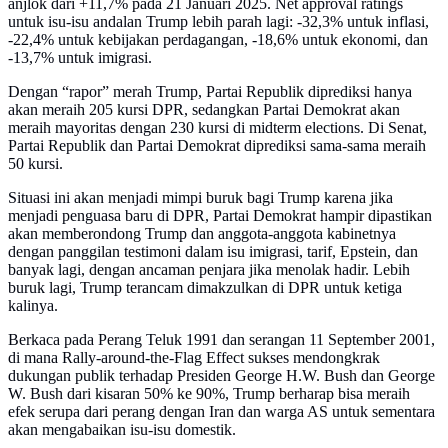
anjlok dari +11,7% pada 21 Januari 2025. Net approval ratings
untuk isu-isu andalan Trump lebih parah lagi: -32,3% untuk inflasi,
-22,4% untuk kebijakan perdagangan, -18,6% untuk ekonomi, dan
-13,7% untuk imigrasi.
Dengan “rapor” merah Trump, Partai Republik diprediksi hanya
akan meraih 205 kursi DPR, sedangkan Partai Demokrat akan
meraih mayoritas dengan 230 kursi di midterm elections. Di Senat,
Partai Republik dan Partai Demokrat diprediksi sama-sama meraih
50 kursi.
Situasi ini akan menjadi mimpi buruk bagi Trump karena jika
menjadi penguasa baru di DPR, Partai Demokrat hampir dipastikan
akan memberondong Trump dan anggota-anggota kabinetnya
dengan panggilan testimoni dalam isu imigrasi, tarif, Epstein, dan
banyak lagi, dengan ancaman penjara jika menolak hadir. Lebih
buruk lagi, Trump terancam dimakzulkan di DPR untuk ketiga
kalinya.
Berkaca pada Perang Teluk 1991 dan serangan 11 September 2001,
di mana Rally-around-the-Flag Effect sukses mendongkrak
dukungan publik terhadap Presiden George H.W. Bush dan George
W. Bush dari kisaran 50% ke 90%, Trump berharap bisa meraih
efek serupa dari perang dengan Iran dan warga AS untuk sementara
akan mengabaikan isu-isu domestik.