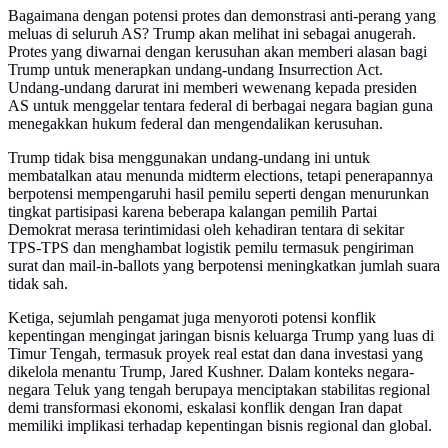
Bagaimana dengan potensi protes dan demonstrasi anti-perang yang
meluas di seluruh AS? Trump akan melihat ini sebagai anugerah.
Protes yang diwarnai dengan kerusuhan akan memberi alasan bagi
Trump untuk menerapkan undang-undang Insurrection Act.
Undang-undang darurat ini memberi wewenang kepada presiden
AS untuk menggelar tentara federal di berbagai negara bagian guna
menegakkan hukum federal dan mengendalikan kerusuhan.
Trump tidak bisa menggunakan undang-undang ini untuk
membatalkan atau menunda midterm elections, tetapi penerapannya
berpotensi mempengaruhi hasil pemilu seperti dengan menurunkan
tingkat partisipasi karena beberapa kalangan pemilih Partai
Demokrat merasa terintimidasi oleh kehadiran tentara di sekitar
TPS-TPS dan menghambat logistik pemilu termasuk pengiriman
surat dan mail-in-ballots yang berpotensi meningkatkan jumlah suara
tidak sah.
Ketiga, sejumlah pengamat juga menyoroti potensi konflik
kepentingan mengingat jaringan bisnis keluarga Trump yang luas di
Timur Tengah, termasuk proyek real estat dan dana investasi yang
dikelola menantu Trump, Jared Kushner. Dalam konteks negara-
negara Teluk yang tengah berupaya menciptakan stabilitas regional
demi transformasi ekonomi, eskalasi konflik dengan Iran dapat
memiliki implikasi terhadap kepentingan bisnis regional dan global.