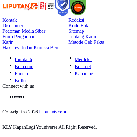
Kontak
Redaksi
Disclaimer
Kode Etik
Pedoman Media Siber
Sitemap
Form Pengaduan
Tentang Kami
Karir
Metode Cek Fakta
Hak Jawab dan Koreksi Berita
Liputan6
Merdeka
Bola.com
Bola.net
Fimela
Kapanlagi
Brilio
Connect with us
Copyright © 2026
Liputan6.com
KLY KapanLagi Youniverse All Right Reserved.