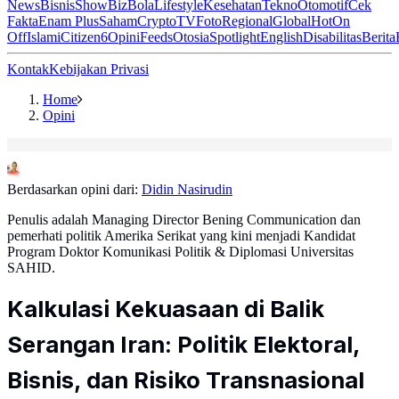
News
Bisnis
ShowBiz
Bola
Lifestyle
Kesehatan
Tekno
Otomotif
Cek
Fakta
Enam Plus
Saham
Crypto
TV
Foto
Regional
Global
Hot
On
Off
Islami
Citizen6
Opini
Feeds
Otosia
Spotlight
English
Disabilitas
Berita
Kontak
Kebijakan Privasi
Home
Opini
Berdasarkan opini dari:
Didin Nasirudin
Penulis adalah Managing Director Bening Communication dan
pemerhati politik Amerika Serikat yang kini menjadi Kandidat
Program Doktor Komunikasi Politik & Diplomasi Universitas
SAHID.
Kalkulasi Kekuasaan di Balik
Serangan Iran: Politik Elektoral,
Bisnis, dan Risiko Transnasional