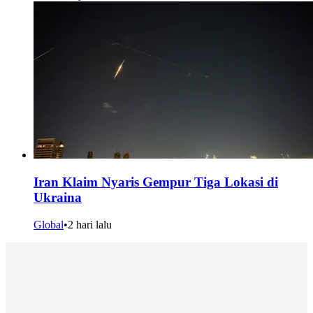
Iran Klaim Nyaris Gempur Tiga Lokasi di
Ukraina
Global
•
2 hari lalu