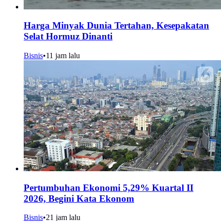
Harga Minyak Dunia Tertahan, Kesepakatan
Selat Hormuz Dinanti
Bisnis
•
11 jam lalu
Pertumbuhan Ekonomi 5,29% Kuartal II
2026, Begini Kata Ekonom
Bisnis
•
21 jam lalu