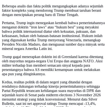
Beberapa analis dan fakta politik mengungkapkan adanya sejumlah
faktor kompleks yang mendorong Trump membuat taruhan berani
dengan menciptakan perang baru di Timur Tengah.
Pertama, Trump ingin menegaskan kembali bahwa pemerintahannya
menganut doktrin “iron laws” atau “hukum besi” yang meyakini
bahwa politik internasional diatur oleh kekuatan, paksaan, dan
kekuasaan, bukan oleh batasan-batasan institusional. Hukum inilah
yang digunakan ketika Trump menyerang Venezuela, menangkap
Presiden Nicolás Maduro, dan menguasai sumber daya minyak serta
mineral negara Amerika Latin ini.
Trump gagal menerapkan doktrin ini di Greenland karena ditentang
oleh mayoritas negara-negara Uni Eropa dan anggota NATO. Aksi
militer terhadap Iran memberi semacam sinyal kepada para
penentangnya bahwa AS memiliki kemampuan untuk melakukan
apa pun yang diinginkannya.
Kedua, realitas politik di dalam negeri yang ditandai dengan
rendahnya dukungan terhadap kinerja pemerintahannya sehingga
Partai Republik terancam kehilangan suara mayoritas di DPR dan
sejumlah kursi di Senat pada midterm elections 3 November 2026
menuntut strategi yang tidak konvensional. Menurut data Silver
Bulletin, saat ini net approval ratings Trump mencapai -13,4%,