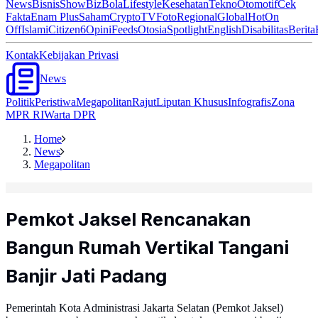
News
Bisnis
ShowBiz
Bola
Lifestyle
Kesehatan
Tekno
Otomotif
Cek
Fakta
Enam Plus
Saham
Crypto
TV
Foto
Regional
Global
Hot
On
Off
Islami
Citizen6
Opini
Feeds
Otosia
Spotlight
English
Disabilitas
Berita
Kontak
Kebijakan Privasi
News
Politik
Peristiwa
Megapolitan
Rajut
Liputan Khusus
Infografis
Zona
MPR RI
Warta DPR
Home
News
Megapolitan
Pemkot Jaksel Rencanakan
Bangun Rumah Vertikal Tangani
Banjir Jati Padang
Pemerintah Kota Administrasi Jakarta Selatan (Pemkot Jaksel)