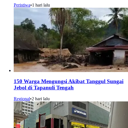
Peristiwa
•
1 hari lalu
150 Warga Mengungsi Akibat Tanggul Sungai
Jebol di Tapanuli Tengah
Regional
•
2 hari lalu