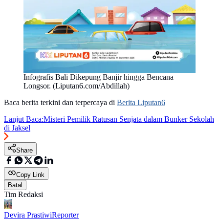
Infografis Bali Dikepung Banjir hingga Bencana
Longsor. (Liputan6.com/Abdillah)
Baca berita terkini dan terpercaya di
Berita Liputan6
Lanjut Baca:
Misteri Pemilik Ratusan Senjata dalam Bunker Sekolah
di Jaksel
Share
Copy Link
Batal
Tim Redaksi
Devira Prastiwi
Reporter