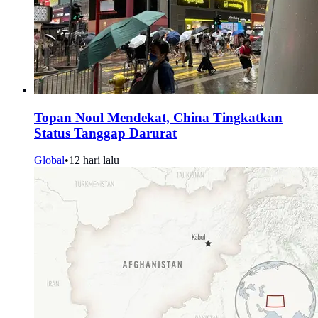
Topan Noul Mendekat, China Tingkatkan
Status Tanggap Darurat
Global
•
12 hari lalu