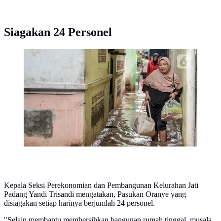
Siagakan 24 Personel
Sejumlah Rukun Tetangga (RT) di Provinsi DKI
Jakarta kembali diterjang banjir pada Selasa (8/7/2025).
(Liputan6.com/Herman Zakharia)
Kepala Seksi Perekonomian dan Pembangunan Kelurahan Jati
Padang Yandi Trisandi mengatakan, Pasukan Oranye yang
disiagakan setiap harinya berjumlah 24 personel.
"Selain membantu membersihkan bangunan rumah tinggal, musala,