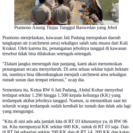
Pramono Anung Tinjau Tanggul Baswedan yang Jebol
Pramono menjelaskan, kawasan Jati Padang merupakan daerah
tangkapan air (catchment area) sekaligus salah satu muara dari Kali
Krukut. Oleh karena itu, penanganan jebolnya tanggul di kawasan
tersebut tidak bisa dilakukan setengah-setengah.
"Dalam jangka menengah dan panjang, kami akan merumuskan
penanganan secara menyeluruh. Di area seluas sekitar tujuh hektare
ini, nantinya bisa dikembangkan menjadi catchment area sekaligus
rumah susun dan tempat rekreasi," ucap dia.
Sementara itu, Ketua RW 6 Jati Padang, Abdul Kohar menyebut
terdapat sekitar 1.200 hingga 1.500 kepala keluarga (KK) yang
terdampak akibat jebolnya tanggul. Namun, ia memastikan saat ini
seluruh warga terdampak sudah kembali ke rumah dan tidak ada lagi
yang mengungsi.
"Kita di sini ada ada jumlah kita di RT 03 khususnya ya, di RW 06
ini. Kita mempunyai KK sekitar 600 KK, untuk di RT 03 saja. Dan
di RT 04 sebagian sekitar 200 KK dan di RT 14, 200 KK dan kalau