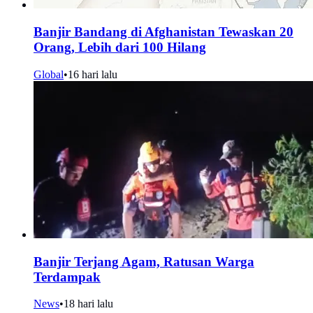
Banjir Bandang di Afghanistan Tewaskan 20
Orang, Lebih dari 100 Hilang
Global
•
16 hari lalu
Banjir Terjang Agam, Ratusan Warga
Terdampak
News
•
18 hari lalu