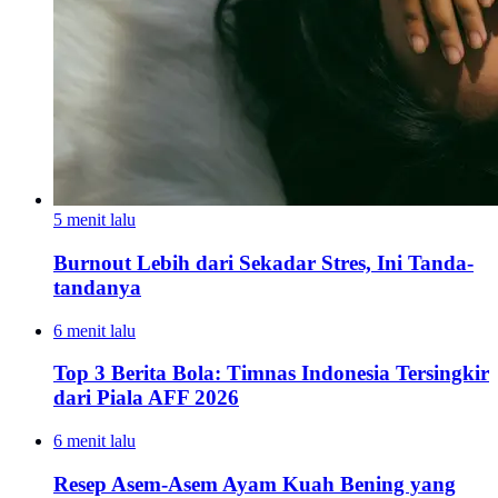
5 menit lalu
Burnout Lebih dari Sekadar Stres, Ini Tanda-
tandanya
6 menit lalu
Top 3 Berita Bola: Timnas Indonesia Tersingkir
dari Piala AFF 2026
6 menit lalu
Resep Asem-Asem Ayam Kuah Bening yang