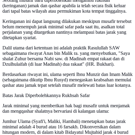
Seorang musafir baru diperbolehkan mengambil rukhsah
(keringanan) jamak dan qashar apabila ia telah secara fisik keluar
dari tapal batas wilayah atau permukiman kota tempat tinggalnya.
Keringanan ini dapat langsung dilakukan meskipun musafir tersebut
belum menempuh jarak minimal safar pada saat itu, asalkan total
perjalanan yang ditargetkan nantinya melampaui batas jarak yang
ditetapkan syariat.
Dalil utama dari ketentuan ini adalah praktik Rasulullah SAW
sebagaimana riwayat Anas bin Malik ra. yang menyebutkan, "Saya
shalat Zuhur bersama Nabi saw. di Madinah empat rakaat dan di
Dzulhulaifah (di luar Madinah) dua rakaat" (HR. Bukhari).
Berdasarkan riwayat ini, ulama seperti Ibnu Munzir dan Imam Malik
(sebagaimana dikutip Ibnu Rusyd) menegaskan keabsahan memulai
qashar atau jamak tepat setelah musafir melewati batas luar kotanya.
Batas Jarak Diperbolehkannya Rukhsah Safar
Jarak minimal yang memberikan hak bagi musafir untuk menjamak
dan mengqashar shalatnya bervariasi di kalangan ulama:
Jumhur Ulama (Syafi'i, Maliki, Hambali) menetapkan batas jarak
minimal adalah 4 burud atau 16 farsakh. Dikonversikan dalam
hitungan modern, di dalam kitab Bidayatul Mujtahid jarak 4 burud