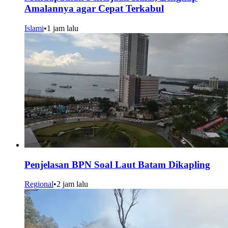
Amalannya agar Cepat Terkabul
Islami
•
1 jam lalu
Penjelasan BPN Soal Laut Batam Dikapling
Regional
•
2 jam lalu