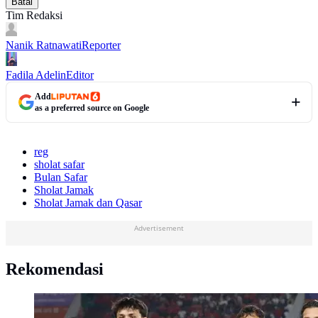
Batal
Tim Redaksi
Nanik Ratnawati
Reporter
Fadila Adelin
Editor
Add
as a preferred source on Google
reg
sholat safar
Bulan Safar
Sholat Jamak
Sholat Jamak dan Qasar
Advertisement
Rekomendasi