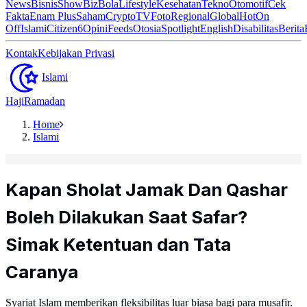
News
Bisnis
ShowBiz
Bola
Lifestyle
Kesehatan
Tekno
Otomotif
Cek
Fakta
Enam Plus
Saham
Crypto
TV
Foto
Regional
Global
Hot
On
Off
Islami
Citizen6
Opini
Feeds
Otosia
Spotlight
English
Disabilitas
Berita
Kontak
Kebijakan Privasi
Islami
Haji
Ramadan
Home
Islami
Kapan Sholat Jamak Dan Qashar
Boleh Dilakukan Saat Safar?
Simak Ketentuan dan Tata
Caranya
Syariat Islam memberikan fleksibilitas luar biasa bagi para musafir.