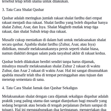
tersebut tetap lebih utama untuk dilakukan.
3. Tata Cara Shalat Qashar
Qashar adalah meringkas jumlah rakaat shalat fardhu dari empat
rakaat menjadi dua rakaat. Shalat fardhu yang boleh diqashar hanya
shalat Zuhur, Asar, dan Isya. Shalat Maghrib mutlak tetap tiga
rakaat, dan shalat Subuh tetap dua rakaat.
Musafir cukup meniatkan di dalam hati untuk melaksanakan shalat
secara qashar. Apabila shalat fardhu (Zuhur, Asar, atau Isya)
didirikan, musafir melaksanakannya persis seperti shalat biasa,
namun diakhiri dengan salam pada tasyahud akhir di rakaat kedua.
Qashar boleh dilakukan berdiri sendiri tanpa harus dijamak,
misalnya musafir melaksanakan shalat Zuhur 2 rakaat di waktu
Zuhur, dan Asar 2 rakaat di waktu Asar. Hal ini sangat disunnahkan
apabila musafir telah tiba di tempat persinggahan atau tujuan dan
menetap sementara di sana.
4. Tata Cara Shalat Jamak dan Qashar Sekaligus
Melaksanakan shalat dengan cara dijamak sekaligus diqashar adalah
praktik yang paling utama dan sangat dianjurkan bagi musafir yang
sedang bergerak atau berada di tengah perjalanan (belum sampai di
tujuan). Hal ini menggabungkan dua keringanan, mengerjakan dua