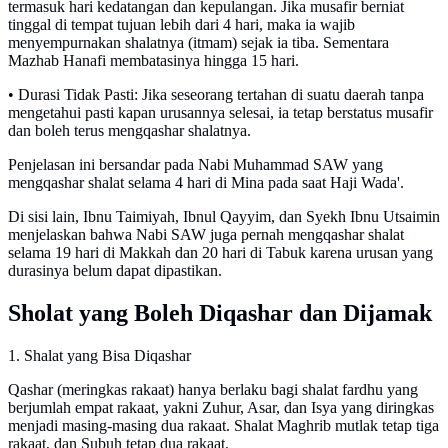
termasuk hari kedatangan dan kepulangan. Jika musafir berniat
tinggal di tempat tujuan lebih dari 4 hari, maka ia wajib
menyempurnakan shalatnya (itmam) sejak ia tiba. Sementara
Mazhab Hanafi membatasinya hingga 15 hari.
• Durasi Tidak Pasti: Jika seseorang tertahan di suatu daerah tanpa
mengetahui pasti kapan urusannya selesai, ia tetap berstatus musafir
dan boleh terus mengqashar shalatnya.
Penjelasan ini bersandar pada Nabi Muhammad SAW yang
mengqashar shalat selama 4 hari di Mina pada saat Haji Wada'.
Di sisi lain, Ibnu Taimiyah, Ibnul Qayyim, dan Syekh Ibnu Utsaimin
menjelaskan bahwa Nabi SAW juga pernah mengqashar shalat
selama 19 hari di Makkah dan 20 hari di Tabuk karena urusan yang
durasinya belum dapat dipastikan.
Sholat yang Boleh Diqashar dan Dijamak
1. Shalat yang Bisa Diqashar
Qashar (meringkas rakaat) hanya berlaku bagi shalat fardhu yang
berjumlah empat rakaat, yakni Zuhur, Asar, dan Isya yang diringkas
menjadi masing-masing dua rakaat. Shalat Maghrib mutlak tetap tiga
rakaat, dan Subuh tetap dua rakaat.