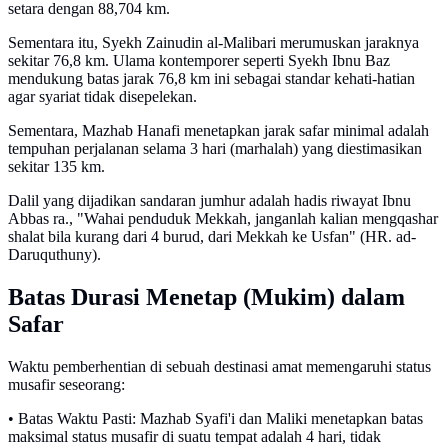
setara dengan 88,704 km.
Sementara itu, Syekh Zainudin al-Malibari merumuskan jaraknya
sekitar 76,8 km. Ulama kontemporer seperti Syekh Ibnu Baz
mendukung batas jarak 76,8 km ini sebagai standar kehati-hatian
agar syariat tidak disepelekan.
Sementara, Mazhab Hanafi menetapkan jarak safar minimal adalah
tempuhan perjalanan selama 3 hari (marhalah) yang diestimasikan
sekitar 135 km.
Dalil yang dijadikan sandaran jumhur adalah hadis riwayat Ibnu
Abbas ra., "Wahai penduduk Mekkah, janganlah kalian mengqashar
shalat bila kurang dari 4 burud, dari Mekkah ke Usfan" (HR. ad-
Daruquthuny).
Batas Durasi Menetap (Mukim) dalam
Safar
Waktu pemberhentian di sebuah destinasi amat memengaruhi status
musafir seseorang:
• Batas Waktu Pasti: Mazhab Syafi'i dan Maliki menetapkan batas
maksimal status musafir di suatu tempat adalah 4 hari, tidak