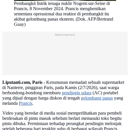
Pembangkit listrik tenaga nuklir Nogent-sur-Seine di
Prancis, 8 November 2024. Prancis menghentikan
sementara operasional dua reaktor di pembangkit itu
akibat gelombang panas ekstrem. (Dok. AFP/Bertrand
Guay)
Advertisement
Liputan6.com, Paris -
Kerumunan memadati sebuah supermarket
di Nanterre, pinggiran Paris, pada Kamis (2/7/2026), saat warga
berbondong-bondong memburu
pendingin udara
(AC) portabel
yang dijual dengan harga diskon di tengah
gelombang panas
yang
melanda
Prancis
.
Video yang beredar di media sosial memperlihatkan para pembeli
berdesakan di pintu masuk sebelum berlari memasuki toko begitu
pintu dibuka. Permintaan terhadap perangkat pendingin melonjak
setelah beberapa hari terakhir suhu di berbagai wilayah Prancis