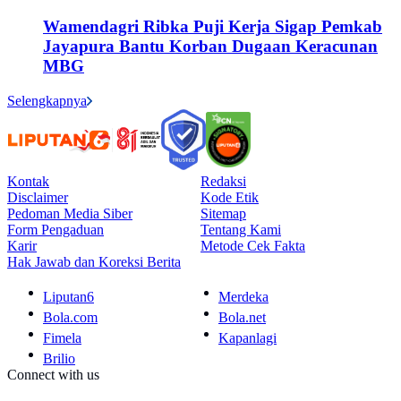
Wamendagri Ribka Puji Kerja Sigap Pemkab
Jayapura Bantu Korban Dugaan Keracunan
MBG
Selengkapnya
Kontak
Redaksi
Disclaimer
Kode Etik
Pedoman Media Siber
Sitemap
Form Pengaduan
Tentang Kami
Karir
Metode Cek Fakta
Hak Jawab dan Koreksi Berita
Liputan6
Merdeka
Bola.com
Bola.net
Fimela
Kapanlagi
Brilio
Connect with us