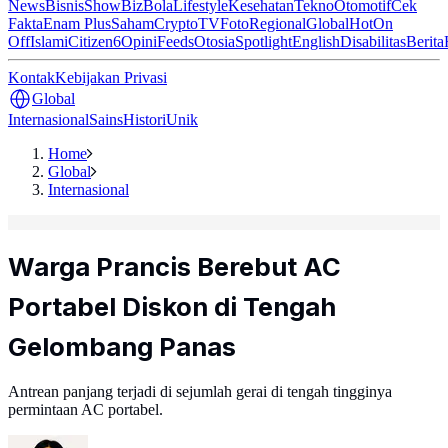
News
Bisnis
ShowBiz
Bola
Lifestyle
Kesehatan
Tekno
Otomotif
Cek
Fakta
Enam Plus
Saham
Crypto
TV
Foto
Regional
Global
Hot
On
Off
Islami
Citizen6
Opini
Feeds
Otosia
Spotlight
English
Disabilitas
Berita
Kontak
Kebijakan Privasi
Global
Internasional
Sains
Histori
Unik
Home
Global
Internasional
Warga Prancis Berebut AC
Portabel Diskon di Tengah
Gelombang Panas
Antrean panjang terjadi di sejumlah gerai di tengah tingginya
permintaan AC portabel.