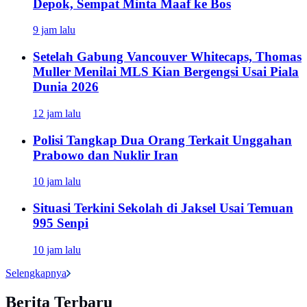
Depok, Sempat Minta Maaf ke Bos
9 jam lalu
Setelah Gabung Vancouver Whitecaps, Thomas
Muller Menilai MLS Kian Bergengsi Usai Piala
Dunia 2026
12 jam lalu
Polisi Tangkap Dua Orang Terkait Unggahan
Prabowo dan Nuklir Iran
10 jam lalu
Situasi Terkini Sekolah di Jaksel Usai Temuan
995 Senpi
10 jam lalu
Selengkapnya
Berita Terbaru