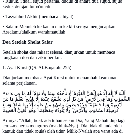
• Rukuk, i'tidal, sujud pertama, duduk di antara dua sujud, sujud
kedua dengan tuma'ninah
• Tasyahhud Akhir (membaca tahiyat)
• Salam: Menoleh ke kanan dan ke kiri seraya mengucapkan
Assalamu'alaikum warahmatullah
Doa Setelah Sholat Safar
Setelah sholat dua rakaat selesai, dianjurkan untuk membaca
rangkaian doa dan zikir berikut:
1. Ayat Kursi (QS. Al-Baqarah: 255)
Dianjurkan membaca Ayat Kursi untuk menambah keamanan
selama perjalanan.
Arab: اَللّٰهُ لَآ إِلٰهَ إِلَّا هُوَ الْحَيُّ الْقَيُّومُ ۚ لَا تَأْخُذُهُ سِنَةٌ وَلَا نَوْمٌ ۚ لَهُ مَا فِي
السَّمٰوٰتِ وَمَا فِي الْأَرْضِ ۗ مَنْ ذَا الَّذِي يَشْفَعُ عِنْدَهُ إِلَّا بِإِذْنِهِ ۚ يَعْلَمُ مَا بَيْنَ
أَيْدِيهِمْ وَمَا خَلْفَهُمْ ۖ وَلَا يُحِيطُونَ بِشَيْءٍ مِنْ عِلْمِهِ إِلَّا بِمَا شَاءَ ۚ وَسِعَ
كُرْسِيُّهُ السَّمٰوٰتِ وَالْأَرْضَ ۖ وَلَا يَئُودُهُ حِفْظُهُمَا ۚ وَهُوَ الْعَلِيُّ الْعَظِيمُ
Artinya: "Allah, tidak ada tuhan selain Dia, Yang Mahahidup lagi
terus-menerus mengurus (makhluk-Nya). Dia tidak dilanda oleh
kantuk dan tidak (pula) oleh tidur. Milik-Nyalah apa yang ada di