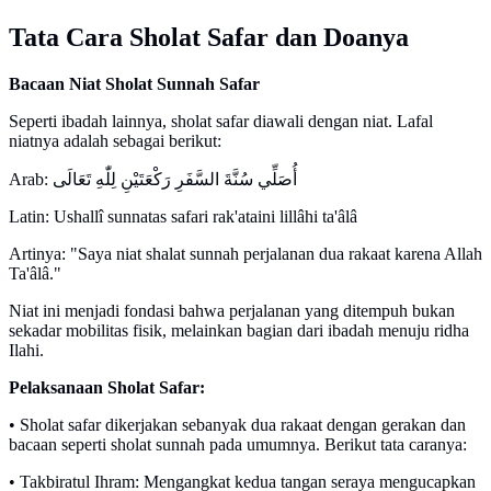
Tata Cara Sholat Safar dan Doanya
Bacaan Niat Sholat Sunnah Safar
Seperti ibadah lainnya, sholat safar diawali dengan niat. Lafal
niatnya adalah sebagai berikut:
Arab: أُصَلِّي سُنَّةَ السَّفَرِ رَكْعَتَيْنِ لِلّٰهِ تَعَالَى
Latin: Ushallî sunnatas safari rak'ataini lillâhi ta'âlâ
Artinya: "Saya niat shalat sunnah perjalanan dua rakaat karena Allah
Ta'âlâ."
Niat ini menjadi fondasi bahwa perjalanan yang ditempuh bukan
sekadar mobilitas fisik, melainkan bagian dari ibadah menuju ridha
Ilahi.
Pelaksanaan Sholat Safar:
• Sholat safar dikerjakan sebanyak dua rakaat dengan gerakan dan
bacaan seperti sholat sunnah pada umumnya. Berikut tata caranya:
• Takbiratul Ihram: Mengangkat kedua tangan seraya mengucapkan