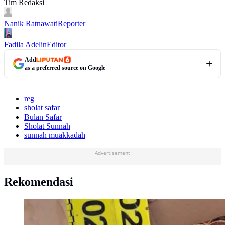
Tim Redaksi
Nanik Ratnawati
Reporter
Fadila Adelin
Editor
Add
as a preferred source on Google
reg
sholat safar
Bulan Safar
Sholat Sunnah
sunnah muakkadah
Advertisement
Rekomendasi