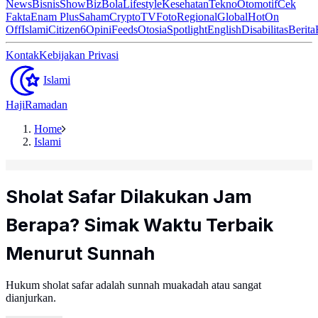
News
Bisnis
ShowBiz
Bola
Lifestyle
Kesehatan
Tekno
Otomotif
Cek
Fakta
Enam Plus
Saham
Crypto
TV
Foto
Regional
Global
Hot
On
Off
Islami
Citizen6
Opini
Feeds
Otosia
Spotlight
English
Disabilitas
Berita
Kontak
Kebijakan Privasi
Islami
Haji
Ramadan
Home
Islami
Sholat Safar Dilakukan Jam
Berapa? Simak Waktu Terbaik
Menurut Sunnah
Hukum sholat safar adalah sunnah muakadah atau sangat
dianjurkan.