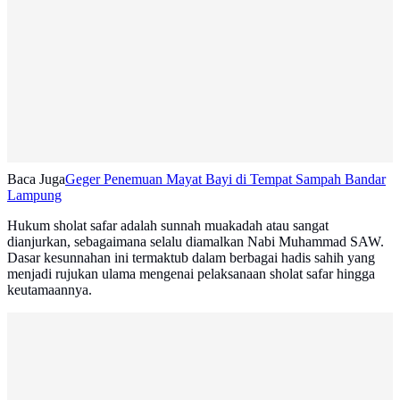
Baca Juga
Geger Penemuan Mayat Bayi di Tempat Sampah Bandar
Lampung
Hukum sholat safar adalah sunnah muakadah atau sangat
dianjurkan, sebagaimana selalu diamalkan Nabi Muhammad SAW.
Dasar kesunnahan ini termaktub dalam berbagai hadis sahih yang
menjadi rujukan ulama mengenai pelaksanaan sholat safar hingga
keutamaannya.