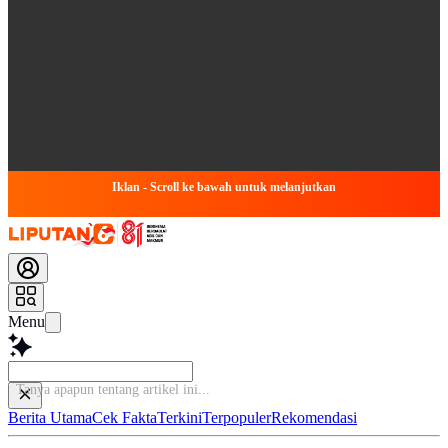
Iklan - Scroll ke bawah untuk melanjutkan
Menu
Baca
Berita Utama
Cek Fakta
Terkini
Terpopuler
Rekomendasi