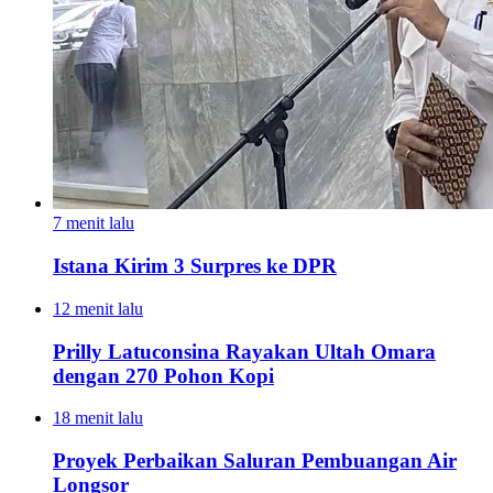
7 menit lalu
Istana Kirim 3 Surpres ke DPR
12 menit lalu
Prilly Latuconsina Rayakan Ultah Omara
dengan 270 Pohon Kopi
18 menit lalu
Proyek Perbaikan Saluran Pembuangan Air
Longsor