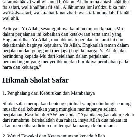
safaranâ hâdzâ wathwi 'annâ bu'dahu. Allâhumma antash shâhibu
fis-safari, wal-khalîfatu fil-ahli. Allâhumma innî a'ûdzu bika min
wa'tsâ-is-safari, wa ka-âbatil-manzhari, wa sû-il-munqalabi fil-mâli
wal-ahli.
Artinya: "Ya Allah, sesungguhnya kami memohon kepada-Mu
dalam perjalanan ini kebaikan dan ketakwaan serta amal yang
Engkau ridhai. Ya Allah, mudahkanlah perjalanan kami ini dan
dekatkanlah baginya kejauhan. Ya Allah, Engkaulah teman dalam
perjalanan dan pengganti (penjaga) bagi keluarga. Ya Allah, aku
berlindung kepada-Mu dari kelelahan dalam perjalanan,
pemandangan yang menyedihkan, dan buruknya perubahan pada
harta dan keluarga."
Hikmah Sholat Safar
1. Penghalang dari Keburukan dan Marabahaya
Sholat safar merupakan benteng spiritual yang melindungi seorang
musafir dari keburukan yang mungkin menimpanya selama
perjalanan. Rasulullah SAW bersabda: "Apabila engkau akan keluar
dari rumahmu, bershalatlah dua rakaat, insya Allah dua rakaat itu
akan memelihara dirimu dari tempat keluarnya keburukan".
2. Wujud Tawakal dan Ketergantungan kepada Allah