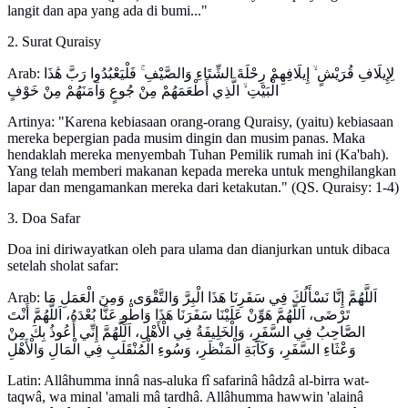
langit dan apa yang ada di bumi..."
2. Surat Quraisy
Arab: لِإِيلَافِ قُرَيْشٍ ۙ إِيلَافِهِمْ رِحْلَةَ الشِّتَاءِ وَالصَّيْفِ ۚ فَلْيَعْبُدُوا رَبَّ هَٰذَا
الْبَيْتِ ۙ الَّذِي أَطْعَمَهُمْ مِنْ جُوعٍ وَآمَنَهُمْ مِنْ خَوْفٍ
Artinya: "Karena kebiasaan orang-orang Quraisy, (yaitu) kebiasaan
mereka bepergian pada musim dingin dan musim panas. Maka
hendaklah mereka menyembah Tuhan Pemilik rumah ini (Ka'bah).
Yang telah memberi makanan kepada mereka untuk menghilangkan
lapar dan mengamankan mereka dari ketakutan." (QS. Quraisy: 1-4)
3. Doa Safar
Doa ini diriwayatkan oleh para ulama dan dianjurkan untuk dibaca
setelah sholat safar:
Arab: اَللَّهُمَّ إِنَّا نَسْأَلُكَ فِي سَفَرِنَا هَذَا الْبِرَّ وَالتَّقْوَى، وَمِنَ الْعَمَلِ مَا
تَرْضَى، اَللَّهُمَّ هَوِّنْ عَلَيْنَا سَفَرَنَا هَذَا وَاطْوِ عَنَّا بُعْدَهُ، اَللَّهُمَّ أَنْتَ
الصَّاحِبُ فِي السَّفَرِ، وَالْخَلِيفَةُ فِي الْأَهْلِ، اَللَّهُمَّ إِنِّي أَعُوذُ بِكَ مِنْ
وَعْثَاءِ السَّفَرِ، وَكَآبَةِ الْمَنْظَرِ، وَسُوءِ الْمُنْقَلَبِ فِي الْمَالِ وَالْأَهْلِ
Latin: Allâhumma innâ nas-aluka fî safarinâ hâdzâ al-birra wat-
taqwâ, wa minal 'amali mâ tardhâ. Allâhumma hawwin 'alainâ