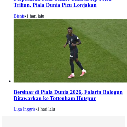
Triliun, Piala Dunia Picu Lonjakan
Bisnis
•
1 hari lalu
Bersinar di Piala Dunia 2026, Folarin Balogun
Ditawarkan ke Tottenham Hotspur
Liga Inggris
•
1 hari lalu