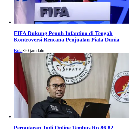
FIFA Dukung Penuh Infantino di Tengah
Kontroversi Rencana Penjualan Piala Dunia
Bola
•
20 jam lalu
Perputaran Judi Online Tembus Rp 86,82