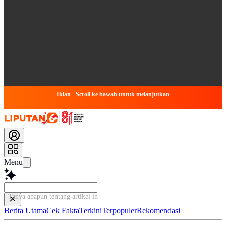
Iklan - Scroll ke bawah untuk melanjutkan
Menu
Tanya apapun tentang artikel ini...
Berita Utama
Cek Fakta
Terkini
Terpopuler
Rekomendasi