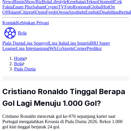
News
Bisnis
ShowBiz
Bola
Lifestyle
Kesehatan
Tekno
Otomotif
Cek
Fakta
Enam Plus
Saham
Crypto
TV
Foto
Regional
Global
Hot
On
Off
Islami
Citizen6
Opini
Feeds
Otosia
Spotlight
English
Disabilitas
Berita
Kontak
Kebijakan Privasi
Bola
Piala Dunia
Liga Spanyol
Liga Italia
Liga Inggris
BRI Super
League
Liga Internasional
WAGs
Sports
Corner
Prediksi
Home
Bola
Piala Dunia
Cristiano Ronaldo Tinggal Berapa
Gol Lagi Menuju 1.000 Gol?
Cristiano Ronaldo mencetak gol ke-976 sepanjang karier saat
Portugal mengalahkan Kroasia di Piala Dunia 2026. Rekor 1.000
gol kini tinggal berjarak 24 gol.