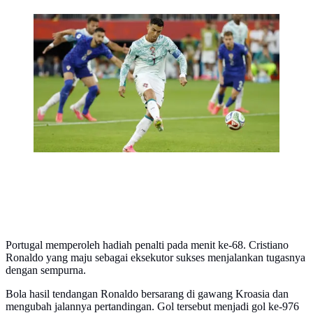
Penyerang Timnas Portugal bernomor punggung 07,
Cristiano Ronaldo, mencetak gol pertama timnya dari
titik penalti selama pertandingan babak 32 besar Piala
Dunia 2026 antara Portugal dan Kroasia di Stadion
Toronto, Toronto, pada 3 Juli 2026. (Kamil
Krzaczynski/AFP)
Portugal memperoleh hadiah penalti pada menit ke-68. Cristiano
Ronaldo yang maju sebagai eksekutor sukses menjalankan tugasnya
dengan sempurna.
Bola hasil tendangan Ronaldo bersarang di gawang Kroasia dan
mengubah jalannya pertandingan. Gol tersebut menjadi gol ke-976