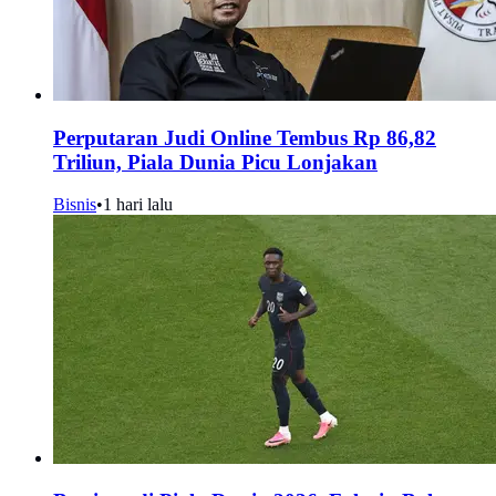
Perputaran Judi Online Tembus Rp 86,82
Triliun, Piala Dunia Picu Lonjakan
Bisnis
•
1 hari lalu