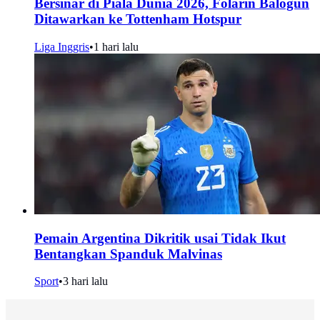
Bersinar di Piala Dunia 2026, Folarin Balogun
Ditawarkan ke Tottenham Hotspur
Liga Inggris
•
1 hari lalu
Pemain Argentina Dikritik usai Tidak Ikut
Bentangkan Spanduk Malvinas
Sport
•
3 hari lalu