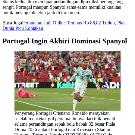
Status kedua tim membuat pertandingan diprediksi berlangsung
sengit. Portugal maupun Spanyol sama-sama memiliki kualitas
untuk melangkah lebih jauh di turnamen.
Baca Juga
Perputaran Judi Online Tembus Rp 86,82 Triliun, Piala
Dunia Picu Lonjakan
Portugal Ingin Akhiri Dominasi Spanyol
Penyerang Portugal Cristiano Ronaldo merayakan
setelah mencetak gol pertama timnya dari titik penalti
selama pertandingan sepak bola babak 32 besar Piala
Dunia 2026 antara Portugal dan Kroasia di Stadion
Toronto, Toronto, Kamis (02/07/2026). (AFP/ Cole