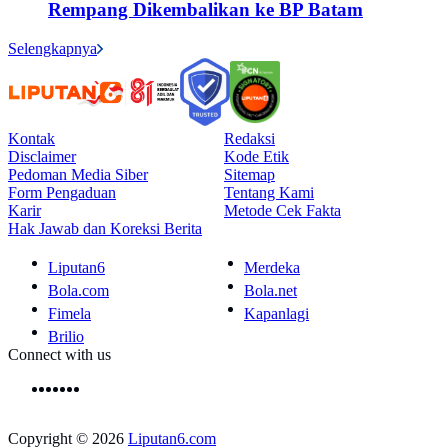
Rempang Dikembalikan ke BP Batam
Selengkapnya
Kontak
Redaksi
Disclaimer
Kode Etik
Pedoman Media Siber
Sitemap
Form Pengaduan
Tentang Kami
Karir
Metode Cek Fakta
Hak Jawab dan Koreksi Berita
Liputan6
Merdeka
Bola.com
Bola.net
Fimela
Kapanlagi
Brilio
Connect with us
Copyright © 2026
Liputan6.com