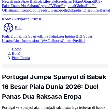
News
Bisnis
ShowBiz
Bola
Lifestyle
Kesehatan
Tekno
Otomotif
Cek
Fakta
Enam Plus
Saham
Crypto
TV
Foto
Regional
Global
Hot
On
Off
Islami
Citizen6
Opini
Feeds
Otosia
Spotlight
English
Disabilitas
Berita
Kontak
Kebijakan Privasi
Bola
Piala Dunia
Liga Spanyol
Liga Italia
Liga Inggris
BRI Super
League
Liga Internasional
WAGs
Sports
Corner
Prediksi
Home
Bola
Piala Dunia
Portugal Jumpa Spanyol di Babak
16 Besar Piala Dunia 2026: Duel
Panas Dua Raksasa Eropa
Portugal vs Spanyol akan menjadi salah satu laga terbesar di babak