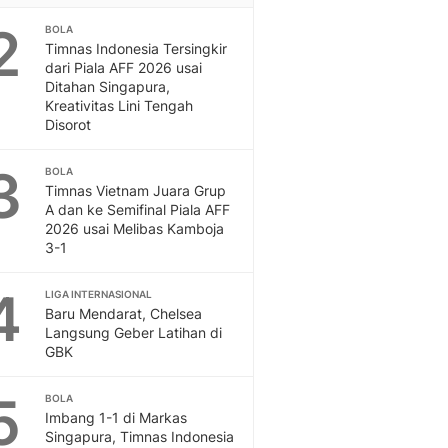
Sport
2
Berita Bola Terkini, Ja
BOLA
Timnas Indonesia Tersingkir
Klasemen, Hasil Liga
dari Piala AFF 2026 usai
Ditahan Singapura,
Kreativitas Lini Tengah
Disorot
3
BOLA
Timnas Vietnam Juara Grup
A dan ke Semifinal Piala AFF
2026 usai Melibas Kamboja
3-1
4
LIGA INTERNASIONAL
Baru Mendarat, Chelsea
Langsung Geber Latihan di
GBK
5
BOLA
Imbang 1-1 di Markas
Singapura, Timnas Indonesia