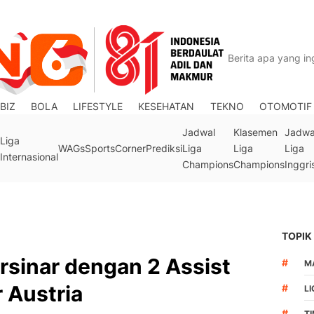
BIZ
BOLA
LIFESTYLE
KESEHATAN
TEKNO
OTOMOTIF
Jadwal
Klasemen
Jadwa
Liga
WAGs
Sports
Corner
Prediksi
Liga
Liga
Liga
Internasional
Champions
Champions
Inggri
TOPIK
rsinar dengan 2 Assist
#
M
 Austria
#
LI
#
T