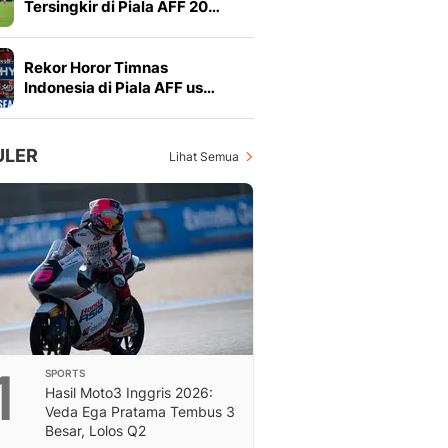
Tersingkir di Piala AFF 20…
Feeds
Feeds Liputan6: Kumpul
Terbaru Harian
Rekor Horor Timnas
Otosia
Indonesia di Piala AFF us…
Otosia
Spotlight
Berita Terkini, Kabar Te
ULER
Lihat Semua
Dan Dunia - Liputan6.
English
Exploring Knowledge, T
En.Liputan6.com
Disabilitas
Disabilitas Berita Terkini
Harian, Berita Terbaru,
Berita
Berita Hari Ini Politik,
1
SPORTS
Health
Hasil Moto3 Inggris 2026:
Kabar Berita Terbaru D
Veda Ega Pratama Tembus 3
Diet, Herbal Terbaik
Besar, Lolos Q2