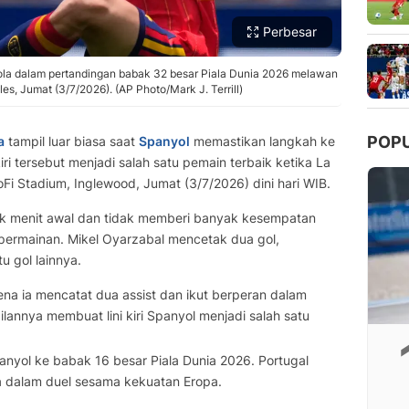
Perbesar
la dalam pertandingan babak 32 besar Piala Dunia 2026 melawan
les, Jumat (3/7/2026). (AP Photo/Mark J. Terrill)
POP
a
tampil luar biasa saat
Spanyol
memastikan langkah ke
kiri tersebut menjadi salah satu pemain terbaik ketika La
oFi Stadium, Inglewood, Jumat (3/7/2026) dini hari WIB.
ak menit awal dan tidak memberi banyak kesempatan
ermainan. Mikel Oyarzabal mencetak dua gol,
 gol lainnya.
rena ia mencatat dua assist dan ikut berperan dalam
ilannya membuat lini kiri Spanyol menjadi salah satu
yol ke babak 16 besar Piala Dunia 2026. Portugal
a dalam duel sesama kekuatan Eropa.