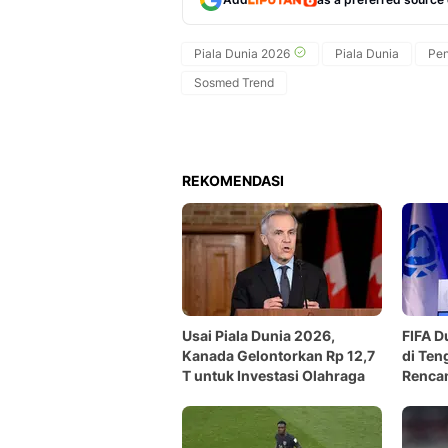
Piala Dunia 2026
Piala Dunia
Pen
Sosmed Trend
REKOMENDASI
Usai Piala Dunia 2026,
FIFA D
Kanada Gelontorkan Rp 12,7
di Ten
T untuk Investasi Olahraga
Rencan
Dunia