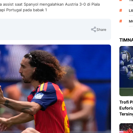
 assist saat Spanyol mengalahkan Austria 3-0 di Piala
api Portugal pada babak 1
#
L
#
M
Share
TIMNA
Copy Link
Trofi 
Eufori
Tersin