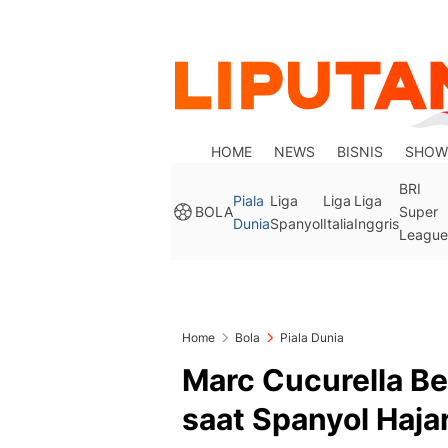
HOME
NEWS
BISNIS
SHOW
BRI
Piala
Liga
Liga
Liga
BOLA
Super
Dunia
Spanyol
Italia
Inggris
League
Home
Bola
Piala Dunia
Marc Cucurella Be
saat Spanyol Hajar