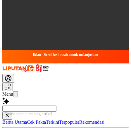
Iklan - Scroll ke bawah untuk melanjutkan
Menu
Tanya apapun tentang artikel ini...
Berita Utama
Cek Fakta
Terkini
Terpopuler
Rekomendasi