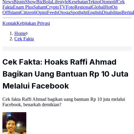
News
Bisnis
ShowBiz
Bola
Lifestyle
Kesehatan
Tekno
Otomotif
Cek
Fakta
Enam Plus
Saham
Crypto
TV
Foto
Regional
Global
Hot
On
Off
Islami
Citizen6
Opini
Feeds
Otosia
Spotlight
English
Disabilitas
Berita
Kontak
Kebijakan Privasi
Home
Cek Fakta
Cek Fakta: Hoaks Raffi Ahmad
Bagikan Uang Bantuan Rp 10 Juta
Melalui Facebook
Cek fakta Raffi Ahmad bagikan uang bantuan Rp 10 juta melalui
Facebook, benarkah demikian?