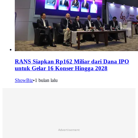
RANS Siapkan Rp162 Miliar dari Dana IPO
untuk Gelar 16 Konser Hingga 2028
ShowBiz
•
1 bulan lalu
Advertisement