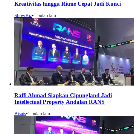
Kreativitas hingga Ritme Cepat Jadi Kunci
ShowBiz
•
1 bulan lalu
Raffi Ahmad Siapkan Cipungland Jadi
Intellectual Property Andalan RANS
Bisnis
•
1 bulan lalu