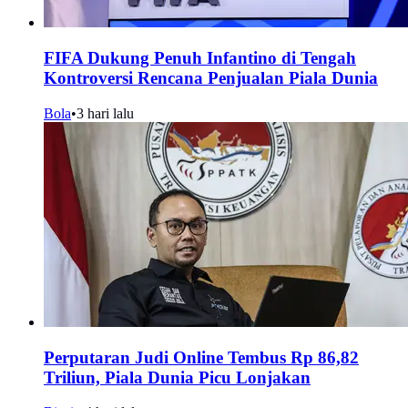
FIFA Dukung Penuh Infantino di Tengah
Kontroversi Rencana Penjualan Piala Dunia
Bola
•
3 hari lalu
Perputaran Judi Online Tembus Rp 86,82
Triliun, Piala Dunia Picu Lonjakan