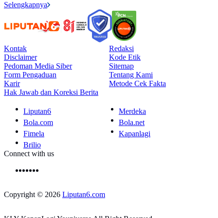
Selengkapnya
Kontak
Redaksi
Disclaimer
Kode Etik
Pedoman Media Siber
Sitemap
Form Pengaduan
Tentang Kami
Karir
Metode Cek Fakta
Hak Jawab dan Koreksi Berita
Liputan6
Merdeka
Bola.com
Bola.net
Fimela
Kapanlagi
Brilio
Connect with us
Copyright © 2026
Liputan6.com