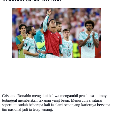
Cristiano Ronaldo #7 dari Portugal merayakan dengan
kaos untuk memperingati mendiang rekan setimnya,
Diogo Jota, setelah kemenangan 2-1 dalam
pertandingan babak 32 besar Piala Dunia 2026 antara
Portugal dan Kroasia di Stadion Toronto pada 3 Juli
2026 di Toronto, Ontario. (Buda Mendes/Getty Images
melalui AFP)
Cristiano Ronaldo mengakui bahwa mengambil penalti saat timnya
tertinggal memberikan tekanan yang besar. Menurutnya, situasi
seperti itu sudah beberapa kali ia alami sepanjang kariernya bersama
tim nasional jadi ia tetap tenang.