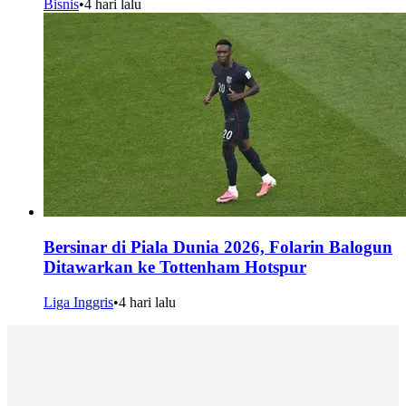
Bisnis
•
4 hari lalu
Bersinar di Piala Dunia 2026, Folarin Balogun
Ditawarkan ke Tottenham Hotspur
Liga Inggris
•
4 hari lalu