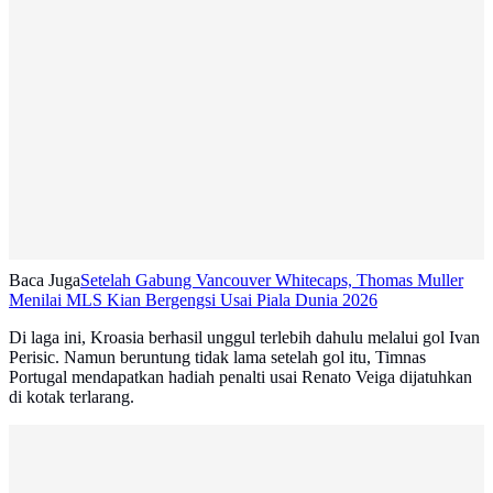
Baca Juga
Setelah Gabung Vancouver Whitecaps, Thomas Muller
Menilai MLS Kian Bergengsi Usai Piala Dunia 2026
Di laga ini, Kroasia berhasil unggul terlebih dahulu melalui gol Ivan
Perisic. Namun beruntung tidak lama setelah gol itu, Timnas
Portugal mendapatkan hadiah penalti usai Renato Veiga dijatuhkan
di kotak terlarang.