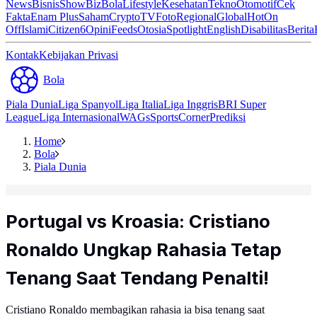
News
Bisnis
ShowBiz
Bola
Lifestyle
Kesehatan
Tekno
Otomotif
Cek
Fakta
Enam Plus
Saham
Crypto
TV
Foto
Regional
Global
Hot
On
Off
Islami
Citizen6
Opini
Feeds
Otosia
Spotlight
English
Disabilitas
Berita
Kontak
Kebijakan Privasi
Bola
Piala Dunia
Liga Spanyol
Liga Italia
Liga Inggris
BRI Super
League
Liga Internasional
WAGs
Sports
Corner
Prediksi
Home
Bola
Piala Dunia
Portugal vs Kroasia: Cristiano
Ronaldo Ungkap Rahasia Tetap
Tenang Saat Tendang Penalti!
Cristiano Ronaldo membagikan rahasia ia bisa tenang saat