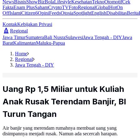
News
Bisnis
ShowBiz
Bola
Lifestyle
Kesehatan
Tekno
Otomotif
Cek
Fakta
Enam Plus
Saham
Crypto
TV
Foto
Regional
Global
Hot
On
Off
Islami
Citizen6
Opini
Feeds
Otosia
Spotlight
English
Disabilitas
Berita
Kontak
Kebijakan Privasi
Regional
Jawa Timur
Sumatera
Bali Nusra
Sulawesi
Jawa Tengah - DIY
Jawa
Barat
Kalimantan
Maluku-Papua
Home
Regional
Jawa Tengah - DIY
Uang Rp 1,5 Miliar untuk Kuliah
Anak Rusak Terendam Banjir, BI
Turun Tangan
Air banjir yang merendam rumahnya membuat uang yang
disimpannya menjadi rusak. Namun ada secercah harapan.