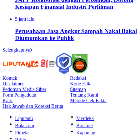
Kesiapan Finansial Industri Perfilman
5 jam lalu
Perusahaan Jasa Angkut Sampah Nakal Bakal
Diumumkan ke Publik
Selengkapnya
Kontak
Redaksi
Disclaimer
Kode Etik
Pedoman Media Siber
Sitemap
Form Pengaduan
Tentang Kami
Karir
Metode Cek Fakta
Hak Jawab dan Koreksi Berita
Liputan6
Merdeka
Bola.com
Bola.net
Fimela
Kapanlagi
Brilio