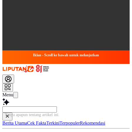
Iklan - Scroll ke bawah untuk melanjutkan
Menu
Tanya apapun tentang artikel ini...
Berita Utama
Cek Fakta
Terkini
Terpopuler
Rekomendasi