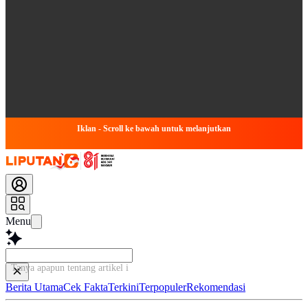
Iklan - Scroll ke bawah untuk melanjutkan
Menu
Tanya apapun tentang artikel ini...
Berita Utama
Cek Fakta
Terkini
Terpopuler
Rekomendasi