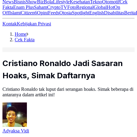
News
Bisnis
ShowBiz
Bola
Lifestyle
Kesehatan
Tekno
Otomotif
Cek
Fakta
Enam Plus
Saham
Crypto
TV
Foto
Regional
Global
Hot
On
Off
Islami
Citizen6
Opini
Feeds
Otosia
Spotlight
English
Disabilitas
Berita
Kontak
Kebijakan Privasi
Home
Cek Fakta
Cristiano Ronaldo Jadi Sasaran
Hoaks, Simak Daftarnya
Cristiano Ronaldo tak luput dari serangan hoaks. Simak beberapa di
antaranya dalam artikel ini!
Adyaksa Vidi