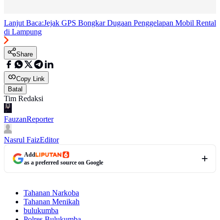
Lanjut Baca:
Jejak GPS Bongkar Dugaan Penggelapan Mobil Rental
di Lampung
Share
Copy Link
Batal
Tim Redaksi
Fauzan
Reporter
Nasrul Faiz
Editor
Add
as a preferred source on Google
Tahanan Narkoba
Tahanan Menikah
bulukumba
Polres Bulukumba