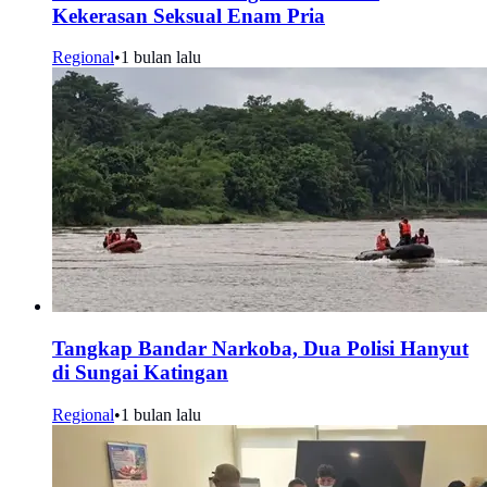
Kekerasan Seksual Enam Pria
Regional
•
1 bulan lalu
Tangkap Bandar Narkoba, Dua Polisi Hanyut
di Sungai Katingan
Regional
•
1 bulan lalu