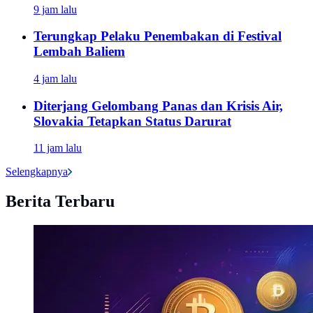
9 jam lalu
Terungkap Pelaku Penembakan di Festival
Lembah Baliem
4 jam lalu
Diterjang Gelombang Panas dan Krisis Air,
Slovakia Tetapkan Status Darurat
11 jam lalu
Selengkapnya
Berita Terbaru