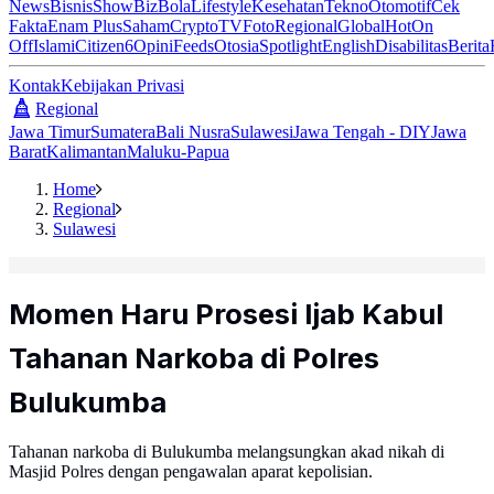
News
Bisnis
ShowBiz
Bola
Lifestyle
Kesehatan
Tekno
Otomotif
Cek
Fakta
Enam Plus
Saham
Crypto
TV
Foto
Regional
Global
Hot
On
Off
Islami
Citizen6
Opini
Feeds
Otosia
Spotlight
English
Disabilitas
Berita
Kontak
Kebijakan Privasi
Regional
Jawa Timur
Sumatera
Bali Nusra
Sulawesi
Jawa Tengah - DIY
Jawa
Barat
Kalimantan
Maluku-Papua
Home
Regional
Sulawesi
Momen Haru Prosesi Ijab Kabul
Tahanan Narkoba di Polres
Bulukumba
Tahanan narkoba di Bulukumba melangsungkan akad nikah di
Masjid Polres dengan pengawalan aparat kepolisian.