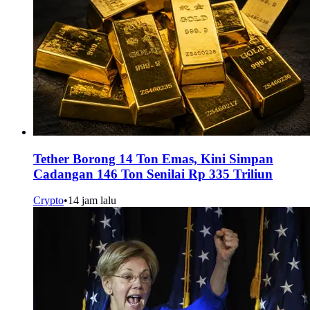
Tether Borong 14 Ton Emas, Kini Simpan
Cadangan 146 Ton Senilai Rp 335 Triliun
Crypto
•
14 jam lalu