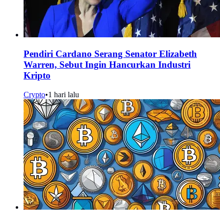
Pendiri Cardano Serang Senator Elizabeth
Warren, Sebut Ingin Hancurkan Industri
Kripto
Crypto
•
1 hari lalu