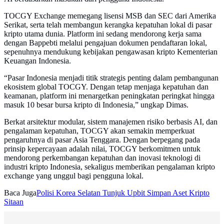
TOCGY Exchange memegang lisensi MSB dan SEC dari Amerika
Serikat, serta telah membangun kerangka kepatuhan lokal di pasar
kripto utama dunia. Platform ini sedang mendorong kerja sama
dengan Bappebti melalui pengajuan dokumen pendaftaran lokal,
sepenuhnya mendukung kebijakan pengawasan kripto Kementerian
Keuangan Indonesia.
“Pasar Indonesia menjadi titik strategis penting dalam pembangunan
ekosistem global TOCGY. Dengan tetap menjaga kepatuhan dan
keamanan, platform ini menargetkan peningkatan peringkat hingga
masuk 10 besar bursa kripto di Indonesia,” ungkap Dimas.
Berkat arsitektur modular, sistem manajemen risiko berbasis AI, dan
pengalaman kepatuhan, TOCGY akan semakin memperkuat
pengaruhnya di pasar Asia Tenggara. Dengan berpegang pada
prinsip kepercayaan adalah nilai, TOCGY berkomitmen untuk
mendorong perkembangan kepatuhan dan inovasi teknologi di
industri kripto Indonesia, sekaligus memberikan pengalaman kripto
exchange yang unggul bagi pengguna lokal.
Baca Juga
Polisi Korea Selatan Tunjuk Upbit Simpan Aset Kripto
Sitaan