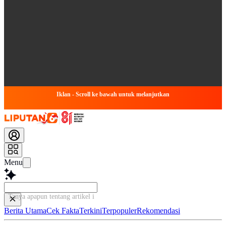
Iklan - Scroll ke bawah untuk melanjutkan
Menu
Tanya apapun tentang artikel ini...
Berita Utama
Cek Fakta
Terkini
Terpopuler
Rekomendasi