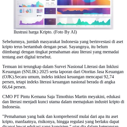
Ilustrasi harga Kripto. (Foto By AI)
Sebelumnya, jumlah masyarakat Indonesia yang berinvestasi di aset
kripto terus bertambah dengan pesat. Sayangnya, itu belum
diimbangi dengan tingkat pemahaman atau literasi yang memadai
tentang aset digital tersebut.
Temuan ini terungkap dalam Survei Nasional Literasi dan Inklusi
Keuangan (SNLIK) 2025 serta laporan dari Otoritas Jasa Keuangan
(OJK).Secara umum, indeks inklusi keuangan mencapai 92,74
persen, tetapi indeks literasi keuangan nasional berada di angka
66,64 persen.
CMO PT Pintu Kemana Saja Timothius Martin meyakini, edukasi
dan literasi menjadi kunci utama dalam memajukan industri kripto di
Indonesia.
"Pemahaman yang baik dan komprehensif mulai dari apa itu aset
kripto, manfaatnya, risikonya, hingga regulasi yang berlaku dapat
dicapai lewat edukasi yang konsisten," ujar dia dalam keterangan