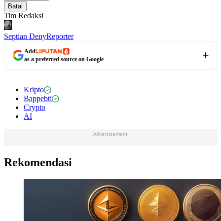
Batal
Tim Redaksi
Septian Deny
Reporter
Add
as a preferred source on Google
Kripto
Bappebti
Crypto
AI
Advertisement
Rekomendasi