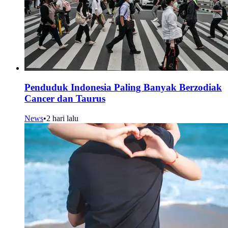
Penduduk Indonesia Paling Banyak Berzodiak
Cancer dan Taurus
News
•
2 hari lalu