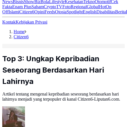
News
Bisnis
ShowBiz
Bola
Lifestyle
Kesehatan
Tekno
Otomotif
Cek
Fakta
Enam Plus
Saham
Crypto
TV
Foto
Regional
Global
Hot
On
Off
Islami
Citizen6
Opini
Feeds
Otosia
Spotlight
English
Disabilitas
Berita
Kontak
Kebijakan Privasi
Home
Citizen6
Top 3: Ungkap Kepribadian
Seseorang Berdasarkan Hari
Lahirnya
Artikel tentang mengenal kepribadian seseorang berdasarkan hari
lahirnya menjadi yang terpopuler di kanal Citizen6-Liputan6.com.