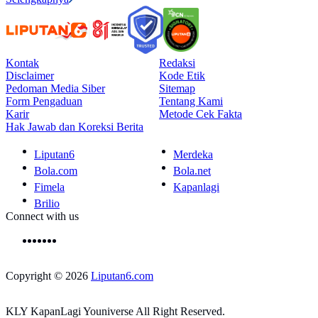
Kontak
Redaksi
Disclaimer
Kode Etik
Pedoman Media Siber
Sitemap
Form Pengaduan
Tentang Kami
Karir
Metode Cek Fakta
Hak Jawab dan Koreksi Berita
Liputan6
Merdeka
Bola.com
Bola.net
Fimela
Kapanlagi
Brilio
Connect with us
Copyright © 2026
Liputan6.com
KLY KapanLagi Youniverse All Right Reserved.