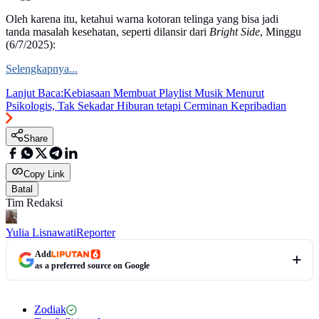
Oleh karena itu, ketahui warna kotoran telinga yang bisa jadi
tanda masalah kesehatan, seperti dilansir dari
Bright Side
, Minggu
(6/7/2025):
Selengkapnya...
Lanjut Baca:
Kebiasaan Membuat Playlist Musik Menurut
Psikologis, Tak Sekadar Hiburan tetapi Cerminan Kepribadian
Share
Copy Link
Batal
Tim Redaksi
Yulia Lisnawati
Reporter
Add
as a preferred source on Google
Zodiak