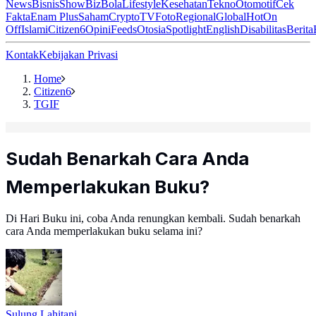
News
Bisnis
ShowBiz
Bola
Lifestyle
Kesehatan
Tekno
Otomotif
Cek
Fakta
Enam Plus
Saham
Crypto
TV
Foto
Regional
Global
Hot
On
Off
Islami
Citizen6
Opini
Feeds
Otosia
Spotlight
English
Disabilitas
Berita
Kontak
Kebijakan Privasi
Home
Citizen6
TGIF
Sudah Benarkah Cara Anda
Memperlakukan Buku?
Di Hari Buku ini, coba Anda renungkan kembali. Sudah benarkah
cara Anda memperlakukan buku selama ini?
Sulung Lahitani