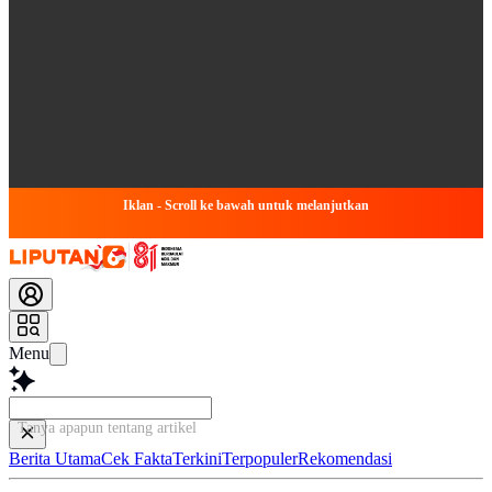
Iklan - Scroll ke bawah untuk melanjutkan
Menu
Tanya apapun tentang artikel ini...
Berita Utama
Cek Fakta
Terkini
Terpopuler
Rekomendasi