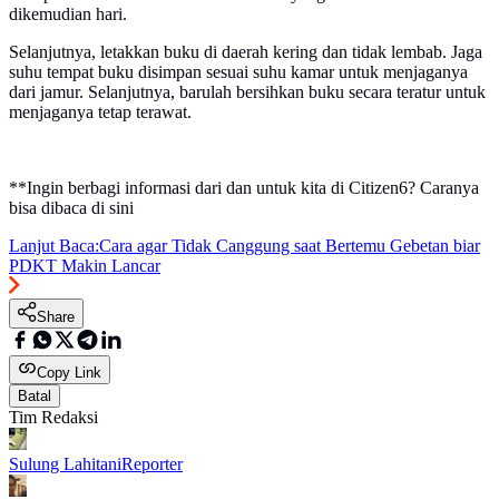
dikemudian hari.
Selanjutnya, letakkan buku di daerah kering dan tidak lembab. Jaga
suhu tempat buku disimpan sesuai suhu kamar untuk menjaganya
dari jamur. Selanjutnya, barulah bersihkan buku secara teratur untuk
menjaganya tetap terawat.
**Ingin berbagi informasi dari dan untuk kita di Citizen6? Caranya
bisa dibaca di sini
Lanjut Baca:
Cara agar Tidak Canggung saat Bertemu Gebetan biar
PDKT Makin Lancar
Share
Copy Link
Batal
Tim Redaksi
Sulung Lahitani
Reporter