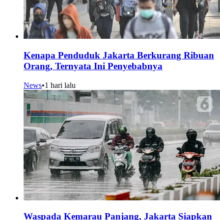
Kenapa Penduduk Jakarta Berkurang Ribuan
Orang, Ternyata Ini Penyebabnya
News
•
1 hari lalu
Waspada Kemarau Panjang, Jakarta Siapkan