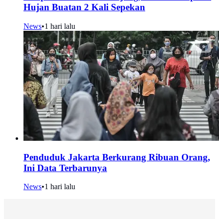
Hujan Buatan 2 Kali Sepekan
News
•
1 hari lalu
Penduduk Jakarta Berkurang Ribuan Orang,
Ini Data Terbarunya
News
•
1 hari lalu