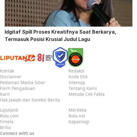
Idgitaf Spill Proses Kreatifnya Saat Berkarya,
Termasuk Posisi Krusial Judul Lagu
Kontak
Redaksi
Disclaimer
Kode Etik
Pedoman Media Siber
Sitemap
Form Pengaduan
Tentang Kami
Karir
Metode Cek Fakta
Hak Jawab dan Koreksi Berita
Liputan6
Merdeka
Bola.com
Bola.net
Fimela
Kapanlagi
Brilio
Connect with us