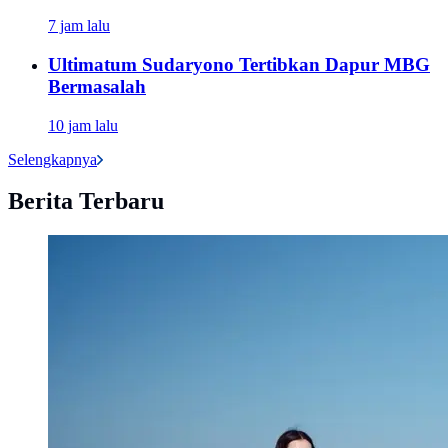
7 jam lalu
Ultimatum Sudaryono Tertibkan Dapur MBG
Bermasalah
10 jam lalu
Selengkapnya
Berita Terbaru