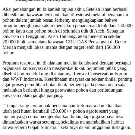
Aksi penebangan itu bukanlah tujuan akhir. Setelah lahan berhasil
dibersihkan, kawasan tersebut akan direstorasi melalui penanaman
pohon dalam jumlah besar. Jerhemy mengungkapkan bahwa
program penghijauan akan mencakup penanaman lebih dari 150.000
pohon kayu dan pohon buah di sejumlah titik di Aceh. Sebagian
kawasan di Tenggulun, Aceh Tamiang, akan menerima sekitar
20.000 bibit, sementara kawasan CRU DAS Peusangan di Bener
Meriah menjadi lokasi utama dengan target lebih dari 150.000
pohon.
Program restorasi ini dijalankan melalui kolaborasi dengan berbagai
organisasi konservasi dan masyarakat lokal. Sejumlah pihak yang
disebut ikut mendukung di antaranya Leuser Conservation Forum
dan WWF Indonesia. Keterlibatan masyarakat sekitar dinilai penting
agar proses pemulihan hutan tidak berhenti pada penanaman saja,
melainkan berlanjut hingga perawatan pohon dan perlindungan
kawasan dalam jangka panjang.
"Tempat yang terdampak bencana banjir Sumatra dan kita akan
ubah jadi hutan kembali! 150.000++ pohon agroforestri yang
tujuannya ga cuma mengembalikan hutan, tapi juga supaya bisa
dimanfaatkan warga setempat, sekaligus mengembalikan habitat
satwa seperti Gajah Sumatra," sebutnya dalam unggahan Instagram.