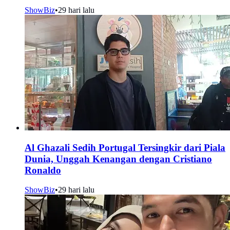
ShowBiz
•
29 hari lalu
Al Ghazali Sedih Portugal Tersingkir dari Piala
Dunia, Unggah Kenangan dengan Cristiano
Ronaldo
ShowBiz
•
29 hari lalu