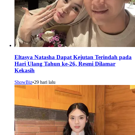
Eltasya Natasha Dapat Kejutan Terindah pada
Hari Ulang Tahun ke-26, Resmi Dilamar
Kekasih
ShowBiz
•
29 hari lalu