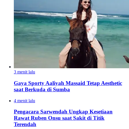
3 menit lalu
Gaya Sporty Aaliyah Massaid Tetap Aesthetic
saat Berkuda di Sumba
4 menit lalu
Pengacara Sarwendah Ungkap Kesetiaan
Rawat Ruben Onsu saat Sakit di Titik
Terendah