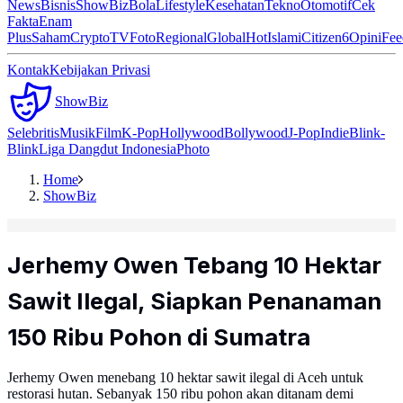
News
Bisnis
ShowBiz
Bola
Lifestyle
Kesehatan
Tekno
Otomotif
Cek
Fakta
Enam
Plus
Saham
Crypto
TV
Foto
Regional
Global
Hot
Islami
Citizen6
Opini
Fee
Kontak
Kebijakan Privasi
ShowBiz
Selebritis
Musik
Film
K-Pop
Hollywood
Bollywood
J-Pop
Indie
Blink-
Blink
Liga Dangdut Indonesia
Photo
Home
ShowBiz
Jerhemy Owen Tebang 10 Hektar
Sawit Ilegal, Siapkan Penanaman
150 Ribu Pohon di Sumatra
Jerhemy Owen menebang 10 hektar sawit ilegal di Aceh untuk
restorasi hutan. Sebanyak 150 ribu pohon akan ditanam demi