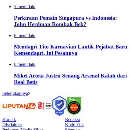
5 menit lalu
Perkiraan Pemain Singapura vs Indonesia:
John Herdman Rombak Bek?
6 menit lalu
Mendagri Tito Karnavian Lantik Pejabat Baru
Kemendagri, Ini Pesannya
6 menit lalu
Mikel Arteta Justru Senang Arsenal Kalah dari
Real Betis
Selengkapnya
Kontak
Redaksi
Disclaimer
Kode Etik
Pedoman Media Siber
Sitemap