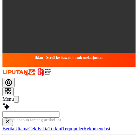
Iklan - Scroll ke bawah untuk melanjutkan
Menu
Ba
Berita Utama
Cek Fakta
Terkini
Terpopuler
Rekomendasi