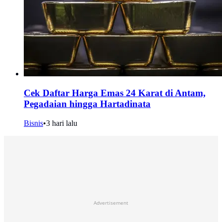
Cek Daftar Harga Emas 24 Karat di Antam,
Pegadaian hingga Hartadinata
Bisnis
•
3 hari lalu
Advertisement