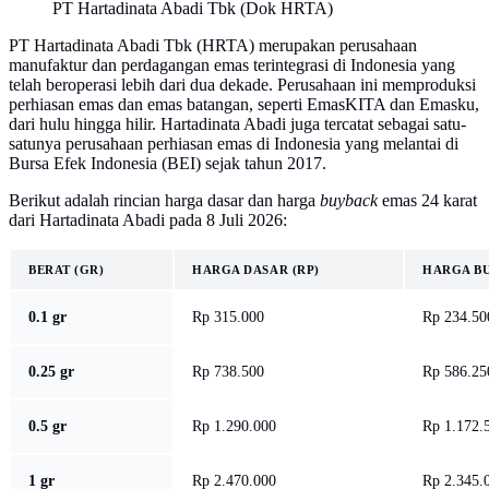
PT Hartadinata Abadi Tbk (Dok HRTA)
PT Hartadinata Abadi Tbk (HRTA) merupakan perusahaan
manufaktur dan perdagangan emas terintegrasi di Indonesia yang
telah beroperasi lebih dari dua dekade. Perusahaan ini memproduksi
perhiasan emas dan emas batangan, seperti EmasKITA dan Emasku,
dari hulu hingga hilir. Hartadinata Abadi juga tercatat sebagai satu-
satunya perusahaan perhiasan emas di Indonesia yang melantai di
Bursa Efek Indonesia (BEI) sejak tahun 2017.
Berikut adalah rincian harga dasar dan harga
buyback
emas 24 karat
dari Hartadinata Abadi pada 8 Juli 2026:
BERAT (GR)
HARGA DASAR (RP)
HARGA BU
0.1 gr
Rp 315.000
Rp 234.50
0.25 gr
Rp 738.500
Rp 586.25
0.5 gr
Rp 1.290.000
Rp 1.172.
1 gr
Rp 2.470.000
Rp 2.345.