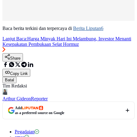
Baca berita terkini dan terpercaya di
Berita Liputan6
Lanjut Baca:
Harga Minyak Hari Ini Melambung, Investor Menanti
Kesepakatan Pembukaan Selat Hormuz
Share
Copy Link
Batal
Tim Redaksi
Arthur Gideon
Reporter
Add
as a preferred source on Google
Pegadaian