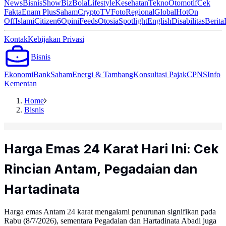
News
Bisnis
ShowBiz
Bola
Lifestyle
Kesehatan
Tekno
Otomotif
Cek
Fakta
Enam Plus
Saham
Crypto
TV
Foto
Regional
Global
Hot
On
Off
Islami
Citizen6
Opini
Feeds
Otosia
Spotlight
English
Disabilitas
Berita
Kontak
Kebijakan Privasi
Bisnis
Ekonomi
Bank
Saham
Energi & Tambang
Konsultasi Pajak
CPNS
Info
Kementan
Home
Bisnis
Harga Emas 24 Karat Hari Ini: Cek
Rincian Antam, Pegadaian dan
Hartadinata
Harga emas Antam 24 karat mengalami penurunan signifikan pada
Rabu (8/7/2026), sementara Pegadaian dan Hartadinata Abadi juga