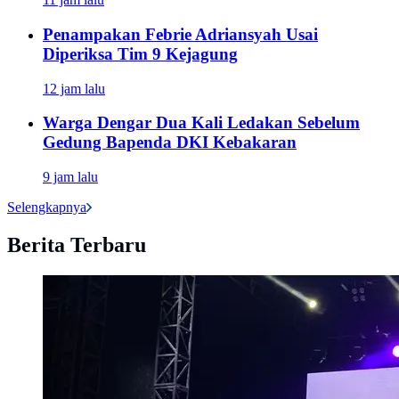
Penampakan Febrie Adriansyah Usai
Diperiksa Tim 9 Kejagung
12 jam lalu
Warga Dengar Dua Kali Ledakan Sebelum
Gedung Bapenda DKI Kebakaran
9 jam lalu
Selengkapnya
Berita Terbaru