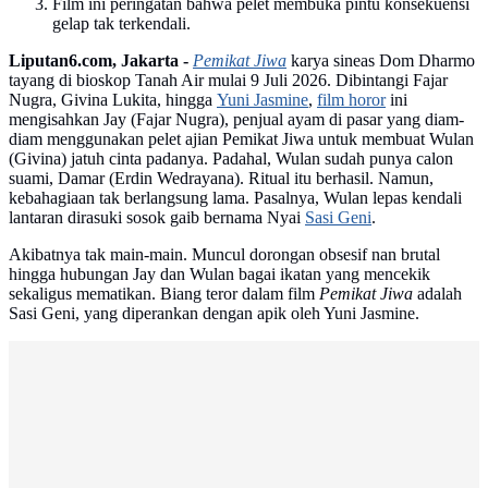
Film ini peringatan bahwa pelet membuka pintu konsekuensi
gelap tak terkendali.
Liputan6.com, Jakarta -
Pemikat Jiwa
karya sineas Dom Dharmo
tayang di bioskop Tanah Air mulai 9 Juli 2026. Dibintangi Fajar
Nugra, Givina Lukita, hingga
Yuni Jasmine
,
film horor
ini
mengisahkan Jay (Fajar Nugra), penjual ayam di pasar yang diam-
diam menggunakan pelet ajian Pemikat Jiwa untuk membuat Wulan
(Givina) jatuh cinta padanya. Padahal, Wulan sudah punya calon
suami, Damar (Erdin Wedrayana). Ritual itu berhasil. Namun,
kebahagiaan tak berlangsung lama. Pasalnya, Wulan lepas kendali
lantaran dirasuki sosok gaib bernama Nyai
Sasi Geni
.
Akibatnya tak main-main. Muncul dorongan obsesif nan brutal
hingga hubungan Jay dan Wulan bagai ikatan yang mencekik
sekaligus mematikan. Biang teror dalam film
Pemikat Jiwa
adalah
Sasi Geni, yang diperankan dengan apik oleh Yuni Jasmine.