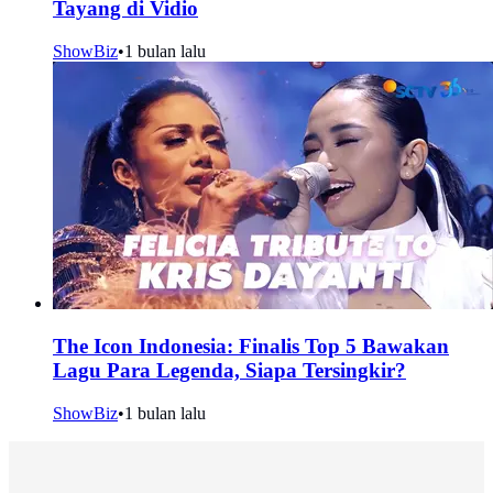
Tayang di Vidio
ShowBiz
•
1 bulan lalu
The Icon Indonesia: Finalis Top 5 Bawakan
Lagu Para Legenda, Siapa Tersingkir?
ShowBiz
•
1 bulan lalu