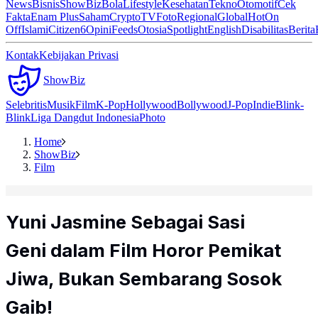
News
Bisnis
ShowBiz
Bola
Lifestyle
Kesehatan
Tekno
Otomotif
Cek
Fakta
Enam Plus
Saham
Crypto
TV
Foto
Regional
Global
Hot
On
Off
Islami
Citizen6
Opini
Feeds
Otosia
Spotlight
English
Disabilitas
Berita
Kontak
Kebijakan Privasi
ShowBiz
Selebritis
Musik
Film
K-Pop
Hollywood
Bollywood
J-Pop
Indie
Blink-
Blink
Liga Dangdut Indonesia
Photo
Home
ShowBiz
Film
Yuni Jasmine Sebagai Sasi
Geni dalam Film Horor Pemikat
Jiwa, Bukan Sembarang Sosok
Gaib!