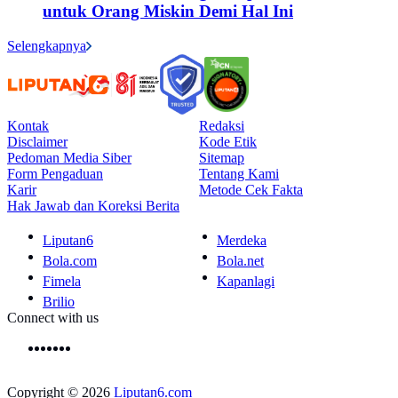
untuk Orang Miskin Demi Hal Ini
Selengkapnya
Kontak
Redaksi
Disclaimer
Kode Etik
Pedoman Media Siber
Sitemap
Form Pengaduan
Tentang Kami
Karir
Metode Cek Fakta
Hak Jawab dan Koreksi Berita
Liputan6
Merdeka
Bola.com
Bola.net
Fimela
Kapanlagi
Brilio
Connect with us
Copyright © 2026
Liputan6.com