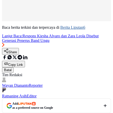
Baca berita terkini dan terpercaya di
Berita Liputan6
Lanjut Baca:
Respons Kiesha Alvaro dan Zara Leola Disebut
Generasi Penerus Band Ungu
Share
Copy Link
Batal
Tim Redaksi
Wayan Diananto
Reporter
Ratnaning Asih
Editor
Add
as a preferred source on Google