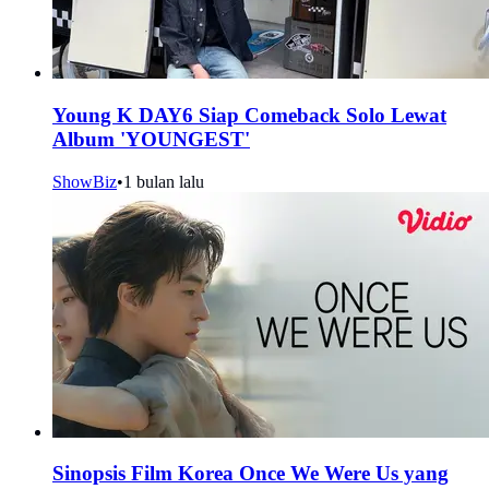
Young K DAY6 Siap Comeback Solo Lewat
Album 'YOUNGEST'
ShowBiz
•
1 bulan lalu
Sinopsis Film Korea Once We Were Us yang