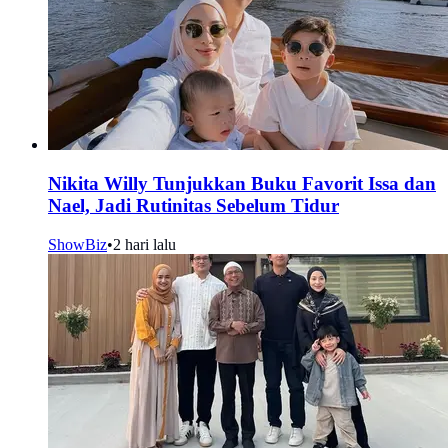
Nikita Willy Tunjukkan Buku Favorit Issa dan
Nael, Jadi Rutinitas Sebelum Tidur
ShowBiz
•
2 hari lalu