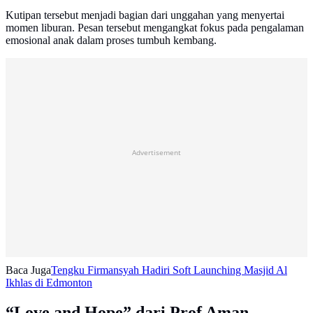
Kutipan tersebut menjadi bagian dari unggahan yang menyertai
momen liburan. Pesan tersebut mengangkat fokus pada pengalaman
emosional anak dalam proses tumbuh kembang.
Advertisement
Baca Juga
Tengku Firmansyah Hadiri Soft Launching Masjid Al
Ikhlas di Edmonton
“Love and Hope” dari Prof Aman