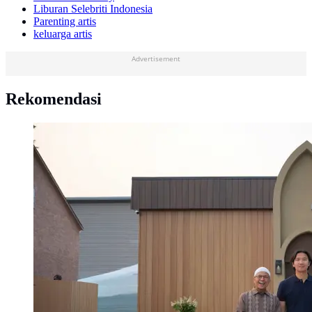
Liburan Selebriti Indonesia
Parenting artis
keluarga artis
Advertisement
Rekomendasi