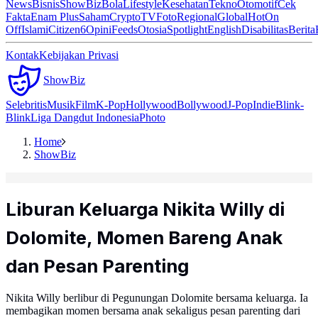
News
Bisnis
ShowBiz
Bola
Lifestyle
Kesehatan
Tekno
Otomotif
Cek
Fakta
Enam Plus
Saham
Crypto
TV
Foto
Regional
Global
Hot
On
Off
Islami
Citizen6
Opini
Feeds
Otosia
Spotlight
English
Disabilitas
Berita
Kontak
Kebijakan Privasi
ShowBiz
Selebritis
Musik
Film
K-Pop
Hollywood
Bollywood
J-Pop
Indie
Blink-
Blink
Liga Dangdut Indonesia
Photo
Home
ShowBiz
Liburan Keluarga Nikita Willy di
Dolomite, Momen Bareng Anak
dan Pesan Parenting
Nikita Willy berlibur di Pegunungan Dolomite bersama keluarga. Ia
membagikan momen bersama anak sekaligus pesan parenting dari