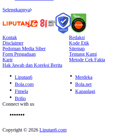
Selengkapnya
Kontak
Redaksi
Disclaimer
Kode Etik
Pedoman Media Siber
Sitemap
Form Pengaduan
Tentang Kami
Karir
Metode Cek Fakta
Hak Jawab dan Koreksi Berita
Liputan6
Merdeka
Bola.com
Bola.net
Fimela
Kapanlagi
Brilio
Connect with us
Copyright © 2026
Liputan6.com